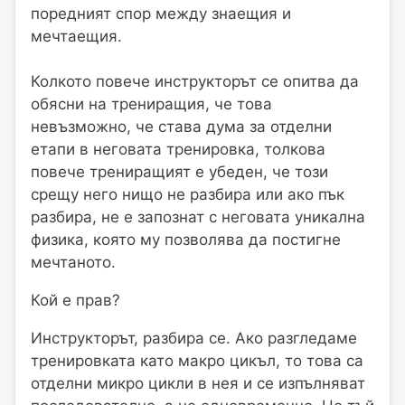
поредният спор между знаещия и
мечтаещия.
Колкото повече инструкторът се опитва да
обясни на трениращия, че това
невъзможно, че става дума за отделни
етапи в неговата тренировка, толкова
повече трениращият е убеден, че този
срещу него нищо не разбира или ако пък
разбира, не е запознат с неговата уникална
физика, която му позволява да постигне
мечтаното.
Кой е прав?
Инструкторът, разбира се. Ако разгледаме
тренировката като макро цикъл, то това са
отделни микро цикли в нея и се изпълняват