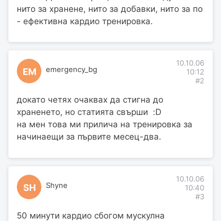
нито за хранене, нито за добавки, нито за по
- ефективна кардио тренировка.
10.10.06
emergency_bg
EM
10:12
#2
докато четях очаквах да стигна до
храненето, но статията свърши :D
на мен това ми прилича на тренировка за
начинаещи за първите месец-два.
10.10.06
Shyne
SH
10:40
#3
50 минути кардио сбогом мускулна