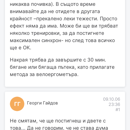
никаква почивка). В същото време
внимавайте да не отидете в другата
крайност –прекалено леки тежести. Просто
ефект няма да има. Може би ще ви трябват
няколко тренировки, за да постигнете
максимален синхрон- но след това всичко
ще е ОК.
Накрая трябва да завършите с 30 мин.
бягане или бягаща пътека, като прилагате
метода за велоергометъра.
09.10.06
Георги Гайдов
ГГ
23:36
#1
Не смятам, че ще постигнеш и двете с
това... Да не говорим, че не става дума