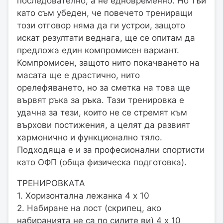
последователно, а не едновременно. Но тъй
като съм убеден, че повечето трениращи
този отговор няма да ги устрои, защото
искат резултати веднага, ще се опитам да
предложа един компромисен вариант.
Компромисен, защото нито покачването на
масата ще е драстично, нито
орелефяването, но за сметка на това ще
вървят ръка за ръка. Тази тренировка е
удачна за тези, които не се стремят към
върхови постижения, а целят да развият
хармонично и функционално тяло.
Подходяща е и за професионални спортисти
като ОФП (обща физическа подготовка).
ТРЕНИРОВКАТА
1. Хоризонтална лежанка 4 x 10
2. Набиране на лост (скрипец, ако
набиранията не са по силите ви) 4 x 10