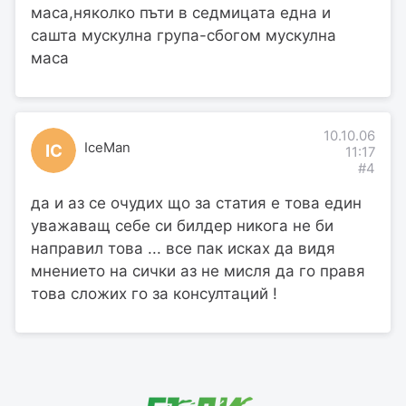
маса,няколко пъти в седмицата една и
сашта мускулна група-сбогом мускулна
маса
10.10.06
IceMan
IC
11:17
#4
да и аз се очудих що за статия е това един
уважаващ себе си билдер никога не би
направил това ... все пак исках да видя
мнението на сички аз не мисля да го правя
това сложих го за консултаций !