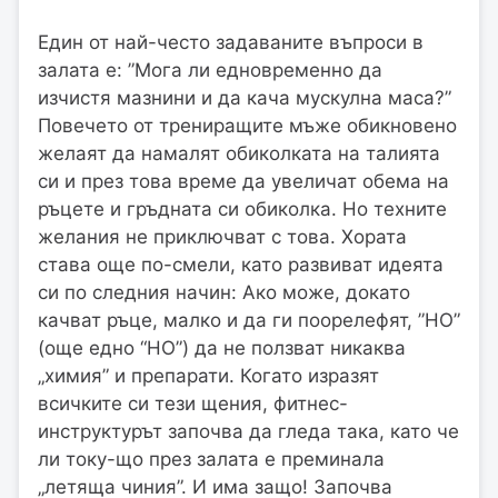
Един от най-често задаваните въпроси в
залата е: ”Мога ли едновременно да
изчистя мазнини и да кача мускулна маса?”
Повечето от трениращите мъже обикновено
желаят да намалят обиколката на талията
си и през това време да увеличат обема на
ръцете и гръдната си обиколка. Но техните
желания не приключват с това. Хората
става още по-смели, като развиват идеята
си по следния начин: Ако може, докато
качват ръце, малко и да ги поорелефят, ”НО”
(още едно “НО”) да не ползват никаква
„химия” и препарати. Когато изразят
всичките си тези щения, фитнес-
инструктурът започва да гледа така, като че
ли току-що през залата е преминала
„летяща чиния”. И има защо! Започва