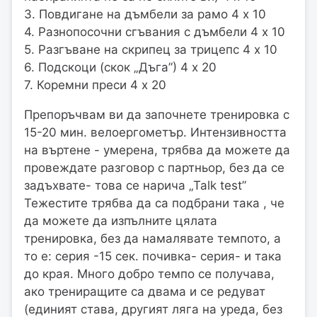
3. Повдигане на дъмбели за рамо 4 x 10
4. Разнопосочни сгъвания с дъмбели 4 x 10
5. Разгъване на скрипец за трицепс 4 x 10
6. Подскоци (скок „Дъга”) 4 x 20
7. Коремни преси 4 x 20
Препоръчвам ви да започнете тренировка с
15-20 мин. велоергометър. Интензивността
на въртене - умерена, трябва да можете да
провеждате разговор с партньор, без да се
задъхвате- това се нарича „Talk test”
Тежестите трябва да са подбрани така , че
да можете да изпълните цялата
тренировка, без да намалявате темпото, а
то е: серия -15 сек. почивка- серия- и така
до края. Много добро темпо се получава,
ако трениращите са двама и се редуват
(единият става, другият ляга на уреда, без