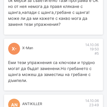
ок мерси за съветите!но тази програма е ОК
но от нея немога да правя клякане с
щанга,напади с щанга,гребане с щанга!
може ли да ми кажете с какво мога да
заменя тези упражнения?
14.10.06
X-Man
X-
19:50
#5
Еми тези упражнения са ключови и трудно
могат да бъдат заменени.Но гребането с
щанга можеш да заместиш на гребане с
дъмпели.
14.10.06
ANTIKILLER
AN
23:49