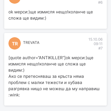
#6
ok мерси:)ще измисля нещо!коланче ще
сложа ще видим:)
15.10.06
TREVATA
TR
09:11
#7
[quote author=“ANTIKILLER”]ok мерси:)ще
измисля нещо!коланче ще сложа ще
видим:)
Ако се претесняваш за кръста няма
проблем с малки тежести и хубава
разгрявка нищо не можеш да му направиш
:wink: