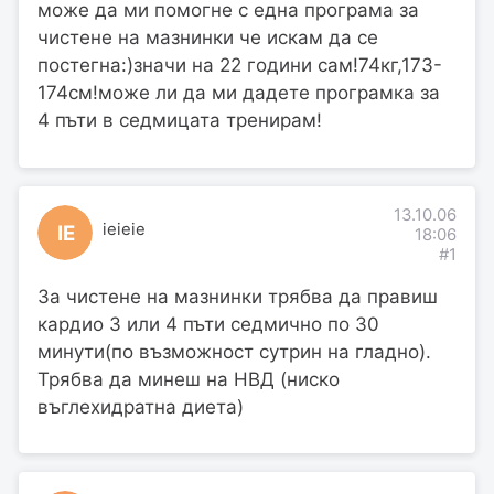
може да ми помогне с една програма за
чистене на мазнинки че искам да се
постегна:)значи на 22 години сам!74кг,173-
174см!може ли да ми дадете програмка за
4 пъти в седмицата тренирам!
13.10.06
ieieie
IE
18:06
#1
За чистене на мазнинки трябва да правиш
кардио 3 или 4 пъти седмично по 30
минути(по възможност сутрин на гладно).
Трябва да минеш на НВД (ниско
въглехидратна диета)