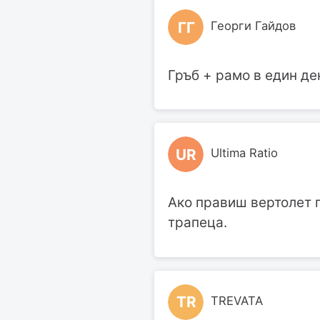
ГГ
Георги Гайдов
Гръб + рамо в един де
UR
Ultima Ratio
Ако правиш вертолет п
трапеца.
TR
TREVATA