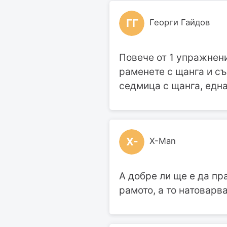
ГГ
Георги Гайдов
Повече от 1 упражнени
раменете с щанга и съ
седмица с щанга, една
X-
X-Man
А добре ли ще е да пр
рамото, а то натоварва 