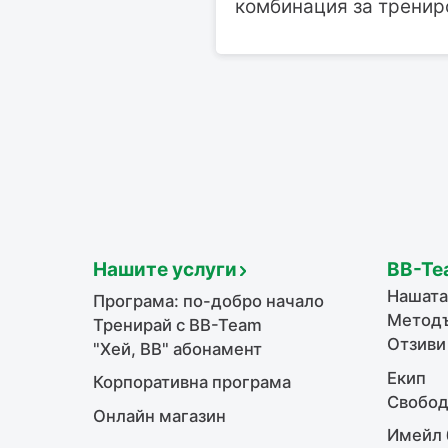
комбинация за трениров
Нашите услуги
BB-Te
Нашата
Програма: по-добро начало
Методъ
Тренирай с BB-Team
Отзиви
"Хей, ВВ" абонамент
Екип
Корпоративна програма
Свобод
Онлайн магазин
Имейл 