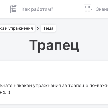
Как работим?
Знан
ки и упражнения
Тема
Трапец
чате някакви упражнения за трапец е по-важно
о. :)