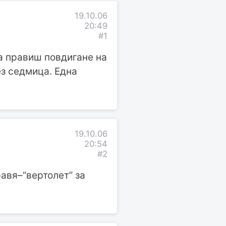
19.10.06
20:49
#1
да правиш повдигане на
ез седмица. Една
19.10.06
20:54
#2
равя–“вертолет” за