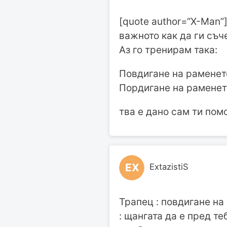
[quote author=“X-Man”
важното как да ги съч
Аз го тренирам така:
Повдигане на раменет
Пордигане на раменет
тва е дано сам ти пом
EX
ExtazistiS
Трапец : повдигане на
: щангата да е пред теб