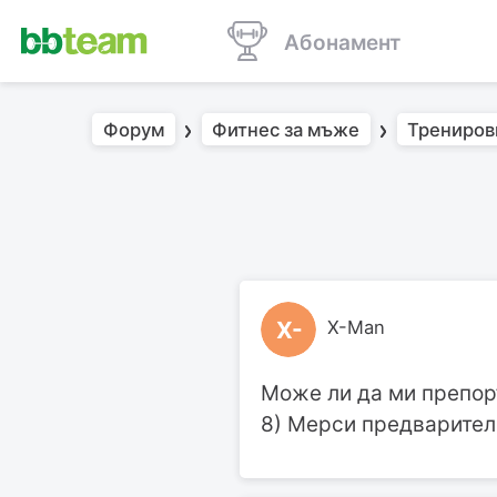
Абонамент
Форум
Фитнес за мъже
Трениров
X-
X-Man
Може ли да ми препоръ
8) Мерси предварителн