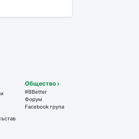
Общество
#BBetter
щи
Форум
Facebook група
състав