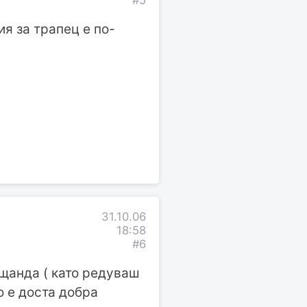
я за трапец е по-
31.10.06
18:58
#6
 щанда ( като редуваш
мо е доста добра