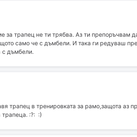
е за трапец не ти трябва. Аз ти препоръчвам 
щото само че с дъмбели. И така ги редуваш пр
 с дъмбели.
авя трапец в тренировката за рамо,защота аз п
трапеца. :?: :)