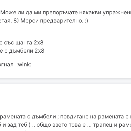
]Може ли да ми препоръчате някакви упражнени
етая. 8) Мерси предварително. :)
е със щанга 2х8
е с дъмбели 2х8
огнал :wink:
 рамената с дъмбели ; повдигане на рамената с
 и зад теб ) .. общо взето това е ... трапец и ра