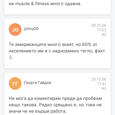
на muscle & fitness много одавна.
28.10.06
johny00
JO
17:23
#2
Те американците много знаят, но 60% от
населението им е с наднормено тегло, факт
:).
28.10.06
Георги Гайдов
ГГ
17:41
#3
Не мога да коментирам преди да пробвам
нещо такова. Рядко срещано е, но това не
значи че не върши работа.