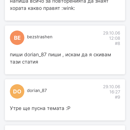
напиша всичо за повторенията да знаят
хората какво правят :wink:
29.10.06
bezstrashen
BE
12:08
#8
пиши dorian_87 пиши , искам да я скивам
тази статия
29.10.06
dorian_87
DO
16:27
#9
Утре ще пусна темата :P