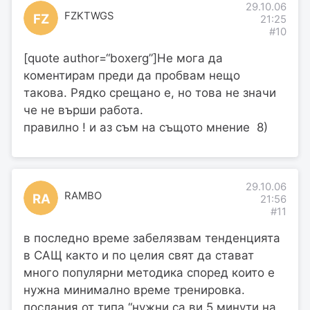
29.10.06
FZKTWGS
FZ
21:25
#10
[quote author=“boxerg”]Не мога да
коментирам преди да пробвам нещо
такова. Рядко срещано е, но това не значи
че не върши работа.
правилно ! и аз съм на същото мнение 8)
29.10.06
RAMBO
RA
21:56
#11
в последно време забелязвам тенденцията
в САЩ както и по целия свят да стават
много популярни методика според които е
нужна минимално време тренировка.
послания от типа “нужни са ви 5 минути на