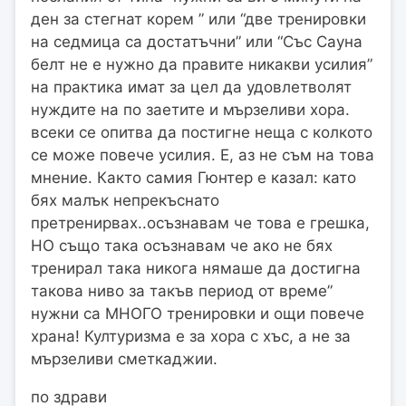
ден за стегнат корем ” или “две тренировки
на седмица са достатъчни” или “Със Сауна
белт не е нужно да правите никакви усилия”
на практика имат за цел да удовлетволят
нуждите на по заетите и мързеливи хора.
всеки се опитва да постигне неща с колкото
се може повече усилия. Е, аз не съм на това
мнение. Както самия Гюнтер е казал: като
бях малък непрекъснато
претренирвах..осъзнавам че това е грешка,
НО също така осъзнавам че ако не бях
тренирал така никога нямаше да достигна
такова ниво за такъв период от време”
нужни са МНОГО тренировки и ощи повече
храна! Културизма е за хора с хъс, а не за
мързеливи сметкаджии.
по здрави