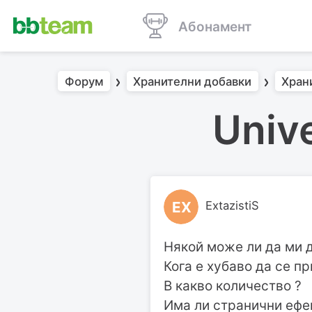
Абонамент
Форум
Хранителни добавки
Хран
Unive
EX
ExtazistiS
Някой може ли да ми д
Кога е хубаво да се п
В какво количество ?
Има ли странични ефе