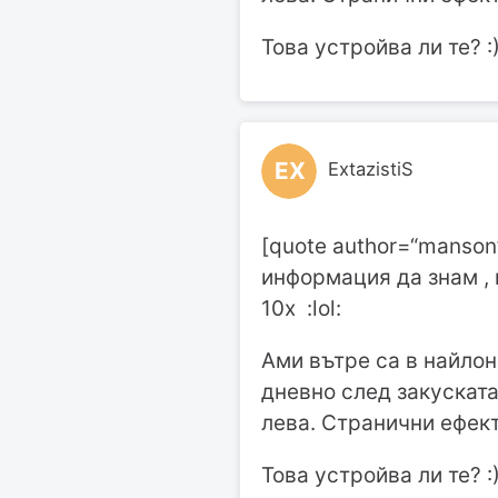
Това устройва ли те? :
EX
ExtazistiS
[quote author=“manson”
информация да знам , 
10х :lol:
Ами вътре са в найлоно
дневно след закуската
лева. Странични ефект
Това устройва ли те? :