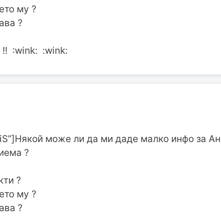
ето му ?
ава ?
! :wink: :wink:
stiS”]Някой може ли да ми даде малко инфо за А
риема ?
кти ?
ето му ?
ава ?