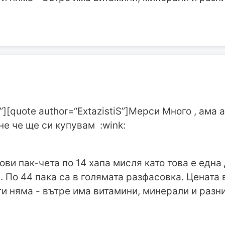
)
][quote author=“ExtazistiS”]Мерси Много , ама 
не че ще си купувам :wink:
ви пак-чета по 14 хапа мисля като това е една 
. По 44 пака са в голямата разфасовка. Цената 
и няма - вътре има витамини, минерали и разни
)