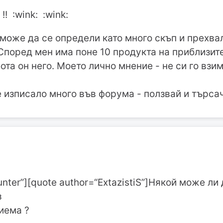
! :wink: :wink:
може да се определи като много скъп и прехва
поред мен има поне 10 продукта на приблизите
та он него. Моето лично мнение - не си го взи
 е изписало много във форума - ползвай и търса
unter”][quote author=“ExtazistiS”]Някой може ли
з
риема ?