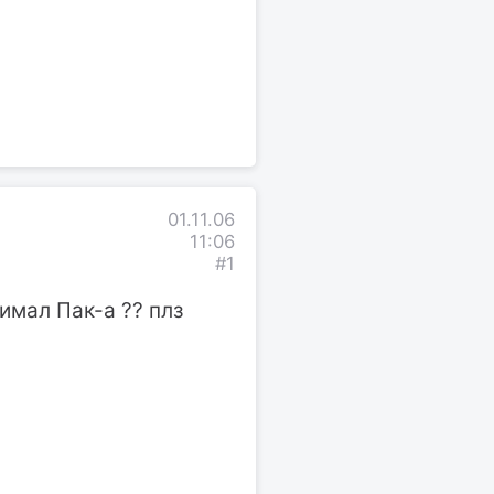
01.11.06
11:06
#1
нимал Пак-а ?? плз