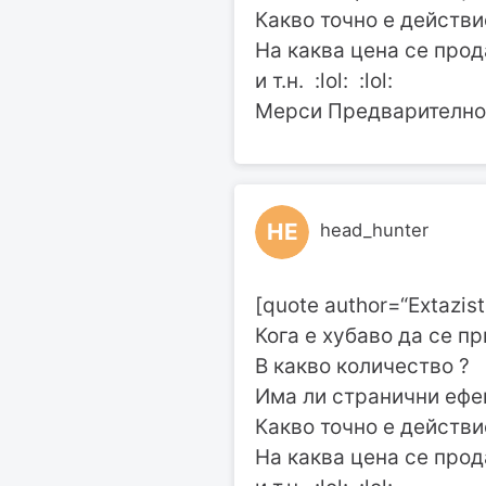
Какво точно е действи
На каква цена се прод
и т.н. :lol: :lol:
Мерси Предварително !
HE
head_hunter
[quote author=“Extazi
Кога е хубаво да се п
В какво количество ?
Има ли странични ефе
Какво точно е действи
На каква цена се прод