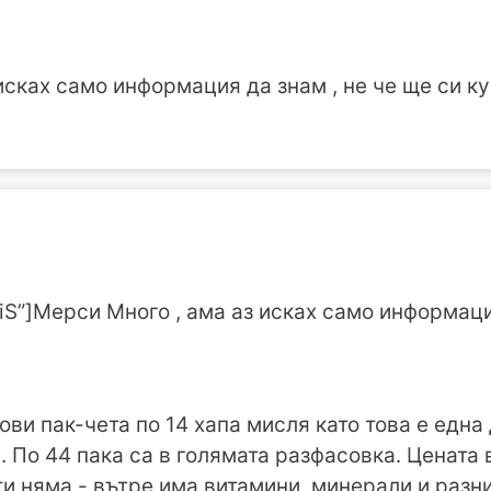
исках само информация да знам , не че ще си ку
tiS”]Мерси Много , ама аз исках само информаци
ви пак-чета по 14 хапа мисля като това е една 
. По 44 пака са в голямата разфасовка. Цената 
и няма - вътре има витамини, минерали и разни