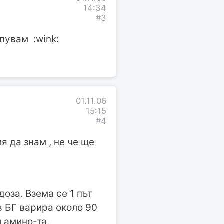
14:34
#3
пувам :wink:
01.11.06
15:15
#4
я да знам , не че ще
доза. Взема се 1 път
в БГ варира около 90
 амино-та.