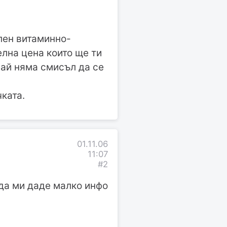
лен витаминно-
лна цена които ще ти
май няма смисъл да се
чката.
01.11.06
11:07
#2
 да ми даде малко инфо