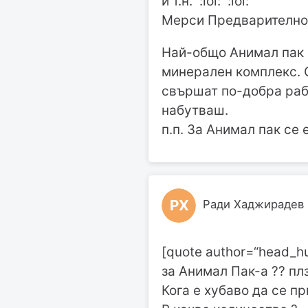
и т.н. :lol: :lol:
Мерси Предварително !
Най-общо Анимал пак 
минерален комплекс. С
свършат по-добра рабо
набутваш.
п.п. За Анимал пак се
РХ
Ради Хаджирадев
[quote author=“head_h
за Анимал Пак-а ?? пл
Кога е хубаво да се п