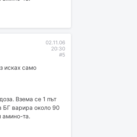
02.11.06
20:30
#5
аз исках само
доза. Взема се 1 път
в БГ варира около 90
 амино-та.