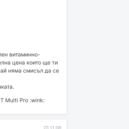
лен витаминно-
лна цена които ще ти
май няма смисъл да се
чката.
Multi Pro :wink:
01.11.06