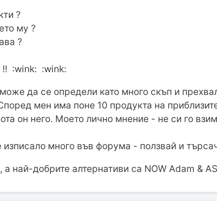
кти ?
ето му ?
ава ?
! :wink: :wink:
може да се определи като много скъп и прехва
поред мен има поне 10 продукта на приблизите
та он него. Моето лично мнение - не си го взи
 е изписало много във форума - ползвай и търса
 а най-добрите алтернативи са NOW Adam & AST 