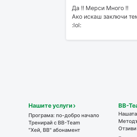
Да !! Мерси Много !!
Ако искаш заключи тем
:lol:
Нашите услуги
BB-Te
Нашата
Програма: по-добро начало
Методъ
Тренирай с BB-Team
Отзиви
"Хей, ВВ" абонамент