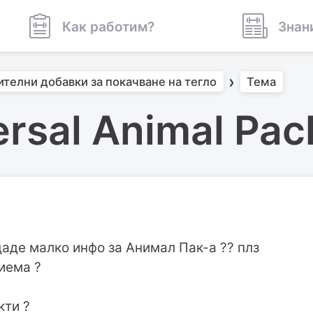
Как работим?
Знан
ителни добавки за покачване на тегло
Тема
rsal Animal Pack
аде малко инфо за Анимал Пак-а ?? плз
риема ?
кти ?