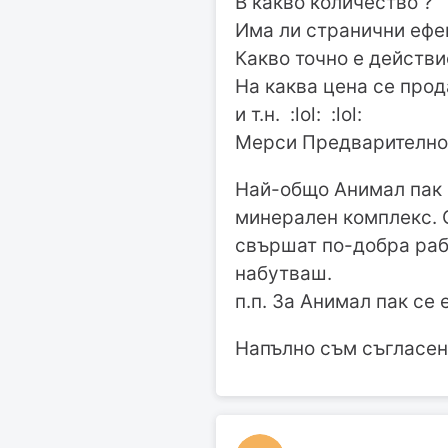
В какво количество ?
Има ли странични ефе
Какво точно е действи
На каква цена се прод
и т.н. :lol: :lol:
Мерси Предварително !
Най-общо Анимал пак 
минерален комплекс. С
свършат по-добра рабо
набутваш.
п.п. За Анимал пак се
Напълно съм съгласен,