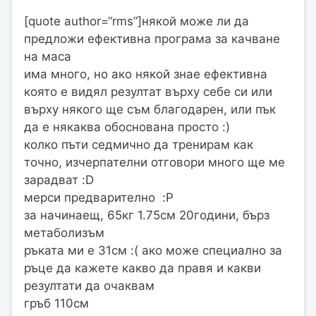
[quote author=“rms”]някой може ли да
предложи ефективна програма за качване
на маса
има много, но ако някой знае ефективна
която е видял резултат върху себе си или
върху някого ще съм благодарен, или пък
да е някаква обоснована просто :)
колко пъти седмично да тренирам как
точно, изчерпателни отговори много ще ме
зарадват :D
мерси предварително :P
за начинаещ, 65кг 1.75см 20години, бърз
метаболизъм
ръката ми е 31см :( ако може специално за
ръце да кажете какво да правя и какви
резултати да очаквам
гръб 110см