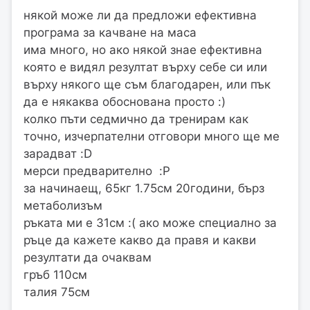
някой може ли да предложи ефективна
програма за качване на маса
има много, но ако някой знае ефективна
която е видял резултат върху себе си или
върху някого ще съм благодарен, или пък
да е някаква обоснована просто :)
колко пъти седмично да тренирам как
точно, изчерпателни отговори много ще ме
зарадват :D
мерси предварително :P
за начинаещ, 65кг 1.75см 20години, бърз
метаболизъм
ръката ми е 31см :( ако може специално за
ръце да кажете какво да правя и какви
резултати да очаквам
гръб 110см
талия 75см