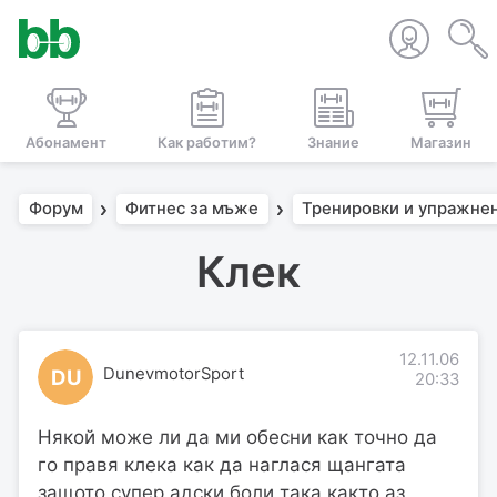
Абонамент
Как работим?
Знание
Магазин
Форум
Фитнес за мъже
Тренировки и упражне
Клек
12.11.06
DunevmotorSport
DU
20:33
Някой може ли да ми обесни как точно да
го правя клека как да наглася щангата
защото супер адски боли така както аз