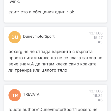
:wink:
едит: ето и обещания едит :lol:
13.11.06
DunevmotorSport
DU
15:27
#5
boxerg не че отпада варианта с кърпата
просто питам може да не се слага затова но
вече знам.А да питам клека само краката
ли тренира или цялото тяло
13.11.06
TREVATA
TR
16:32
#6
[quote author=“DunevmotorSport”]boxerg не