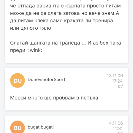
че отпада варианта с кърпата просто питам
може да не се слага затова но вече знам.А
да питам клека само краката ли тренира
или цялото тяло
Слагай щангата на трапеца ... И аз бех така
преди :wink:
13.11.06
DunevmotorSport
DU
17:24
#7
Мерси много ще пробвам в петъка
14.11.06
bugatibugati
BU
11:31