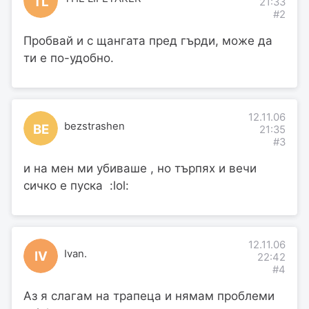
TL
21:33
#2
Пробвай и с щангата пред гърди, може да
ти е по-удобно.
12.11.06
bezstrashen
BE
21:35
#3
и на мен ми убиваше , но търпях и вечи
сичко е пуска :lol:
12.11.06
Ivan.
IV
22:42
#4
Аз я слагам на трапеца и нямам проблеми