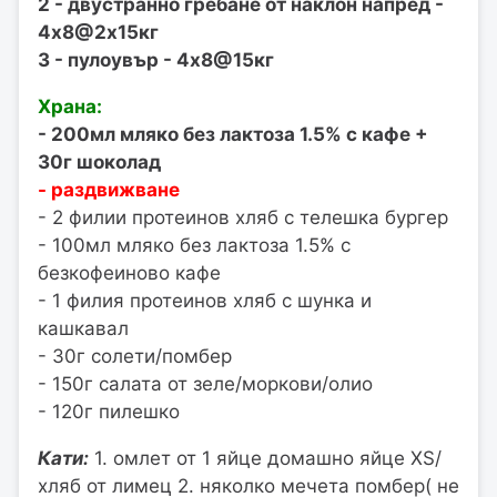
2 - двустранно гребане от наклон напред -
4х8@2х15кг
3 - пулоувър - 4х8@15кг
Храна:
- 200мл мляко без лактоза 1.5% с кафе +
30г шоколад
- раздвижване
- 2 филии протеинов хляб с телешка бургер
- 100мл мляко без лактоза 1.5% с
безкофеиново кафе
- 1 филия протеинов хляб с шунка и
кашкавал
- 30г солети/помбер
- 150г салата от зеле/моркови/олио
- 120г пилешко
Кати:
1. омлет от 1 яйце домашно яйце XS/
хляб от лимец 2. няколко мечета помбер( не