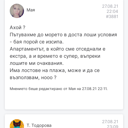
27.08.21
Мая
22:04
#3881
Ахой ?
Пътувахме до морето в доста лоши условия
- бая порой се изсипа.
Апартаментът, в който сме отседнали е
екстра, а и времето е супер, въпреки
лошите ми очаквания.
Има лостове на плажа, може и да се
възползвам, нооо ?
Мнението беше редактирано от Мая на 27.08.21 22:11.
27.08.21
Т. Тодорова
23:09