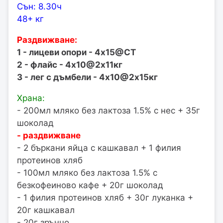
Сън: 8.30ч
48+ кг
Раздвижване:
1 - лицеви опори - 4х15@СТ
2 - флайс - 4х10@2х11кг
3 - лег с дъмбели - 4х10@2х15кг
Храна:
- 200мл мляко без лактоза 1.5% с нес + 35г
шоколад
- раздвижване
- 2 бъркани яйца с кашкавал + 1 филия
протеинов хляб
- 100мл мляко без лактоза 1.5% с
безкофеиново кафе + 20г шоколад
- 1 филия протеинов хляб + 30г луканка +
20г кашкавал
- 20г зрънчо