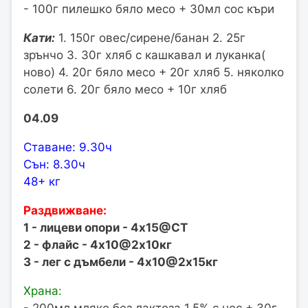
- 100г пилешко бяло месо + 30мл сос къри
Кати:
1. 150г овес/сирене/банан 2. 25г
зрънчо 3. 30г хляб с кашкавал и луканка(
ново) 4. 20г бяло месо + 20г хляб 5. няколко
солети 6. 20г бяло месо + 10г хляб
04.09
Ставане: 9.30ч
Сън: 8.30ч
48+ кг
Раздвижване:
1 - лицеви опори - 4х15@СТ
2 - флайс - 4х10@2х10кг
3 - лег с дъмбели - 4х10@2х15кг
Храна: