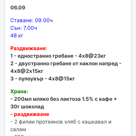
06.09
Ставане: 09.00ч
Сън: 7.00ч
48 кг
Раздвижване:
1 - едностранно гребане - 4х8@23кг
2 - двустранно гребане от наклон напред -
4х8@2х15кг
3 - пулоувър - 4х8@15кг
Храна:
- 200мл мляко без лактоза 1.5% с кафе +
30г шоколад
- раздвижване
- 2 филии протеинов хляб с кашкавал и
салам