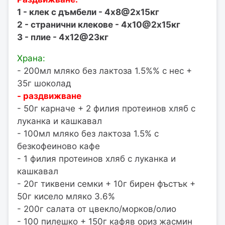
1 - клек с дъмбели - 4х8@2х15кг
2 - странични клекове - 4х10@2х15кг
3 - плие - 4х12@23кг
Храна:
- 200мл мляко без лактоза 1.5%% с нес +
35г шоколад
- раздвижване
- 50г карначе + 2 филия протеинов хляб с
луканка и кашкавал
- 100мл мляко без лактоза 1.5% с
безкофеиново кафе
- 1 филия протеинов хляб с луканка и
кашкавал
- 20г тиквени семки + 10г бирен фъстък +
50г кисело мляко 3.6%
- 200г салата от цвекло/морков/олио
- 100 пилешко + 150г кафяв ориз жасмин