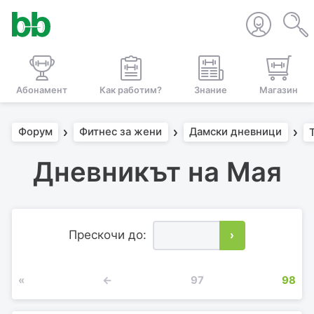
Абонамент
Как работим?
Знание
Магазин
Форум
Фитнес за жени
Дамски дневници
Дневникът на Мая
Прескочи до:
›
«
←
97
98