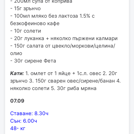
- 200мл супа от коприва
- 15г зрънчо
- 100мл мляко без лактоза 1.5% с
безкофеиново кафе
- 10г солети
- 20г луканка + няколко пържени калмари
- 150г салата от цвекло/моркови/целина/
олио
- 30г сирене Фета
Кати:
1. омлет от 1 яйце + 1с.л. овес 2. 20г
зрънчо 3. 150г сварен овес/сирене/банан 4.
няколко солети 5. 30г риба мряна
07.09
Ставане: 8.30ч
Сън: 6.00ч
48- кг