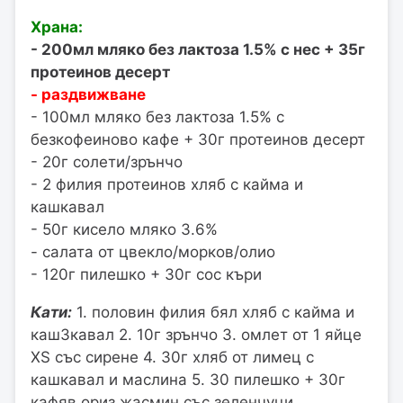
Храна:
- 200мл мляко без лактоза 1.5% с нес + 35г
протеинов десерт
- раздвижване
- 100мл мляко без лактоза 1.5% с
безкофеиново кафе + 30г протеинов десерт
- 20г солети/зрънчо
- 2 филия протеинов хляб с кайма и
кашкавал
- 50г кисело мляко 3.6%
- салата от цвекло/морков/олио
- 120г пилешко + 30г сос къри
Кати:
1. половин филия бял хляб с кайма и
каш3кавал 2. 10г зрънчо 3. омлет от 1 яйце
XS със сирене 4. 30г хляб от лимец с
кашкавал и маслина 5. 30 пилешко + 30г
кафяв ориз жасмин със зеленчуци