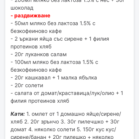
- 200мл мляко без лактоза 1.5% с нес + 30г
шоколад
- раздвижване
- 50мл мляко без лактоза 1.5% с
безкофеиново кафе
- 2 ъркани яйца със сирене + 1 филия
протеинов хляб
- 20г луканков салам
- 100мл мляко без лактоза 1.5% с
безкофеиново кафе
- 20г кашкавал + 1 малка ябълка
- 20г солети
- салата от домат/краставица/лук/олио + 1
филия протеинов хляб
Кати:
1. омлет от 1 домашно яйце/сирене/
хляб 2. 20г зрънчо 3. 30г пилечшко + 30г
домат 4. няколко солети 5. 150г кус кус/
сирене/банан + 20г пилешко + няколко