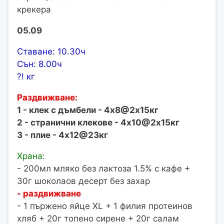
крекера
05.09
Ставане: 10.30ч
Сън: 8.00ч
?! кг
Раздвижване:
1 - клек с дъмбели - 4х8@2х15кг
2 - странични клекове - 4х10@2х15кг
3 - плие - 4х12@23кг
Храна:
- 200мл мляко без лактоза 1.5% с кафе +
30г шоколаов десерт без захар
- раздвижване
- 1 пържено яйце XL + 1 филия протеинов
хляб + 20г топено сирене + 20г салам