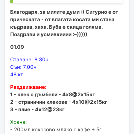
Благодаря, за милите думи :) Сигурно е от
прическата - от влагата косата ми стана
къдрава, хаха. Буба е скица голяма.
Поздрави и усмивкииии :–)))))
01.09
Ставане: 8.30ч
Сън: 7.00ч
48 кг
Раздвижване:
1 - клек с дъмбели - 4х8@2х15кг
2 - странични клекове - 4х10@2х15кг
3 - плие - 4х12@23кг
Храна:
- 200мл кокосово мляко с кафе + 5г