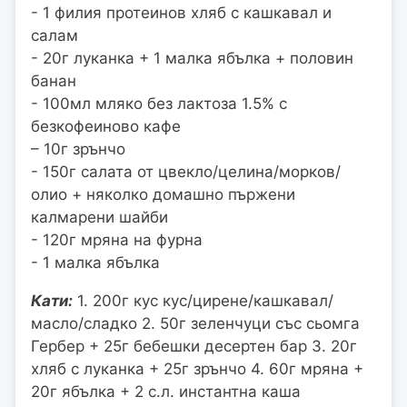
- 1 филия протеинов хляб с кашкавал и
салам
- 20г луканка + 1 малка ябълка + половин
банан
- 100мл мляко без лактоза 1.5% с
безкофеиново кафе
– 10г зрънчо
- 150г салата от цвекло/целина/морков/
олио + няколко домашно пържени
калмарени шайби
- 120г мряна на фурна
- 1 малка ябълка
Кати:
1. 200г кус кус/цирене/кашкавал/
масло/сладко 2. 50г зеленчуци със сьомга
Гербер + 25г бебешки десертен бар 3. 20г
хляб с луканка + 25г зрънчо 4. 60г мряна +
20г ябълка + 2 с.л. инстантна каша