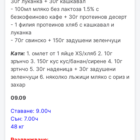
30г луканка + 30г кашкавал
- 100мл мляко без лактоза 1.5% с
безкофеиново кафе + 30г протеинов десерт
- 1 филия протеинов хляб с кашкавал и
луканка
- 70г свинско + 150г задушени зеленчуци
Кати:
1. омлет от 1 яйце XS/хляб 2. 10г
зрънчо 3. 150г кус кус/банан/сирене 4. 10г
зртнчо 5. 30г наденица + 30г задушени
зеленчуци 6. няколко лъжици мляко с ориз и
захар
09.09
Ставане: 9.00ч
Сън: 7.00ч
48 кг
Раздвижване: