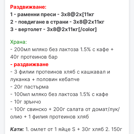
Раздвижване:
1 - раменни преси - 3х8@2х[11кг
2 - повдигане в страни - 3х8@2х11кг
3 - вертолет - 3х8@2х11кг[/color]
Храна:
- 200мл мляко без лактоза 1.5% с кафе +
40г протеинов бар
- раздвижване
- 3 филии протеинов хляб с кашкавал и
луканка + половин кебапче
- 20г пастърма
- 100мл мляко без лактоза 1.5% с кафе
- 10г зрънчо
- 100г свинско + 200г салата от домат/лук/
олио + 1 филия протеинов хляб
Кати:
1. омлет от 1 яйце S + 30г хляб 2. 150г