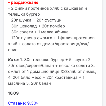
- раздвижване
- 2 филии протеинов хляб с кашкавал и
телешки бургер
- 20г шунка + 20г фъстъци
- 30г шоколад + 20г помбер
- 30г солети + 1 малка ябълка
- 120г пушена сжомга + 1 филия протеинов
хляб + салата от домат/краставица/лук/
олио
Кати:
1. 30г телешко бургер + 5г шунка 2.
70г овес/сирене/банан + няколко солети 3.
омлет от 1 домашно яйце XS/хляб от лимец
4. 20г бяло месо + 20г краставица + 1
маслина 5. 20г банан
16.09
Ставане: 9.30ч