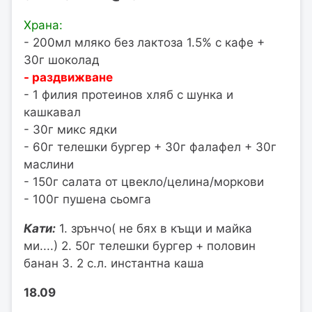
Храна:
- 200мл мляко без лактоза 1.5% с кафе +
30г шоколад
- раздвижване
- 1 филия протеинов хляб с шунка и
кашкавал
- 30г микс ядки
- 60г телешки бургер + 30г фалафел + 30г
маслини
- 150г салата от цвекло/целина/моркови
- 100г пушена сьомга
Кати:
1. зрънчо( не бях в къщи и майка
ми....) 2. 50г телешки бургер + половин
банан 3. 2 с.л. инстантна каша
18.09