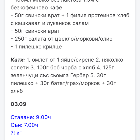
безкофеиново кафе
- 50г свински врат + 1 филия протеинов хляб
с кашкавал и луканков салам
- 50г свински врат
- 250г салата от цвекло/моркови/олио
- 1 пилешко крилце
Кати:
1. омлет от 1 яйце/сирене 2. няколко
солети 3. 100г боб чорба с хляб 4. 125г
зеленчуци със сьомга Гербер 5. 30г
пилешко + 30г батат/грах/морков + 30г
хляб
03.09
Ставане: 9.00ч
Сън: 7.00ч
?! кг