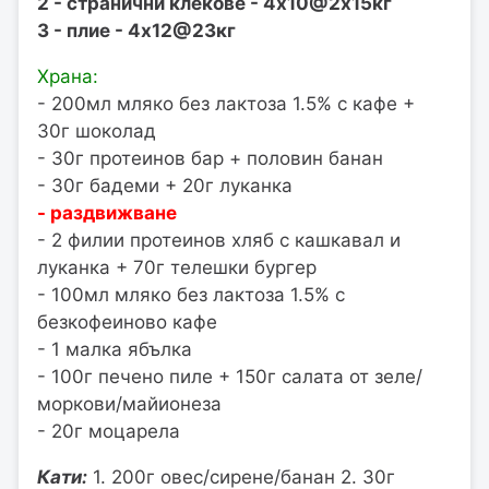
2 - странични клекове - 4х10@2х15кг
3 - плие - 4х12@23кг
Храна:
- 200мл мляко без лактоза 1.5% с кафе +
30г шоколад
- 30г протеинов бар + половин банан
- 30г бадеми + 20г луканка
- раздвижване
- 2 филии протеинов хляб с кашкавал и
луканка + 70г телешки бургер
- 100мл мляко без лактоза 1.5% с
безкофеиново кафе
- 1 малка ябълка
- 100г печено пиле + 150г салата от зеле/
моркови/майионеза
- 20г моцарела
Кати:
1. 200г овес/сирене/банан 2. 30г