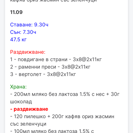
11.09
Ставане: 9.30ч
Сън: 7.30ч
47.5 кг
Раздвижване:
1 - повдигане в страни - 3х8@2х11кг
2 - раменни преси - 3х8@2х11кг
3 - вертолет - 3х8@2х11кг
Храна:
- 200мл мляко без лактоза 1.5% с нес + 30г
шоколад
- раздвижване
- 120 пилешко + 200г кафяв ориз жасмин
със зеленчуци
- 100мл мляко без лактоза 1.5% с