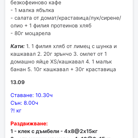
безкофеиново кафе
- 1 малка ябълка
- салата от домат/краставица/лук/сирене/
олио + 1 филия протеинов хляб
- 80г моцарела
Кати:
1. 1 филия хляб от лимец с шунка и
кашкавал 2. 20г зрънчо 3. омлет от 1
домашно яйце XS/кашкавал 4. 1 малък
банан 5. 10г кашкавал + 30г краставица
13.09
Ставане: 10.30ч
Сън: 8.00ч
?! кг
Раздвижване:
1 - клек с дъмбели - 4х8@2х15кг