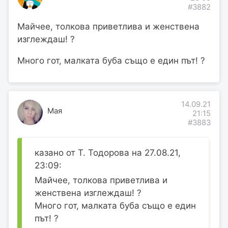
#3882
Майчее, толкова приветлива и женствена
изглеждаш! ?
Много гот, малката буба също е един път! ?
14.09.21
Мая
21:15
#3883
казано от Т. Тодорова на 27.08.21,
23:09:
Майчее, толкова приветлива и
женствена изглеждаш! ?
Много гот, малката буба също е един
път! ?