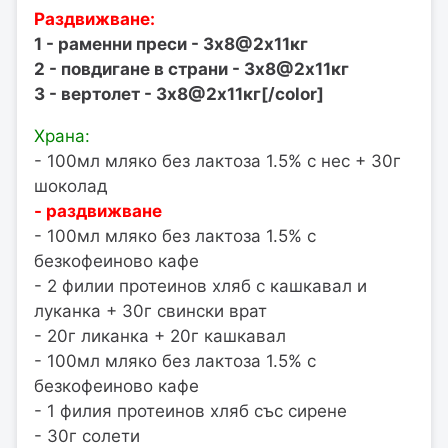
Раздвижване:
1 - раменни преси - 3х8@2х11кг
2 - повдигане в страни - 3х8@2х11кг
3 - вертолет - 3х8@2х11кг[/color]
Храна:
- 100мл мляко без лактоза 1.5% с нес + 30г
шоколад
- раздвижване
- 100мл мляко без лактоза 1.5% с
безкофеиново кафе
- 2 филии протеинов хляб с кашкавал и
луканка + 30г свински врат
- 20г ликанка + 20г кашкавал
- 100мл мляко без лактоза 1.5% с
безкофеиново кафе
- 1 филия протеинов хляб със сирене
- 30г солети