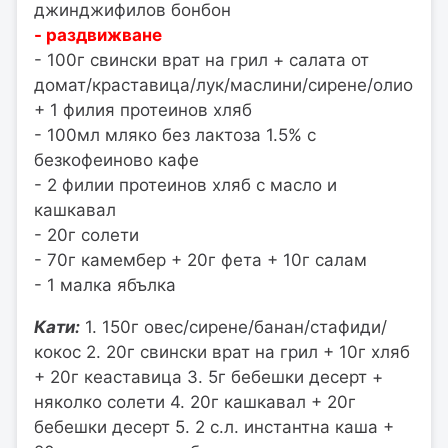
джинджифилов бонбон
- раздвижване
- 100г свински врат на грил + салата от
домат/краставица/лук/маслини/сирене/олио
+ 1 филия протеинов хляб
- 100мл мляко без лактоза 1.5% с
безкофеиново кафе
- 2 филии протеинов хляб с масло и
кашкавал
- 20г солети
- 70г камембер + 20г фета + 10г салам
- 1 малка ябълка
Кати:
1. 150г овес/сирене/банан/стафиди/
кокос 2. 20г свински врат на грил + 10г хляб
+ 20г кеаставица 3. 5г бебешки десерт +
няколко солети 4. 20г кашкавал + 20г
бебешки десерт 5. 2 с.л. инстантна каша +