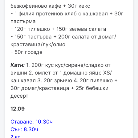
безкофеиново кафе + 30г кекс
- 1 филия протеинов хляб с кашкавал + 30г
пастърма
- 120г пилешко + 150г зелева салата
- 150г пастърва + 200г салата от домат/
краставица/лук/олио
- 50г грозде
Кати:
1. 200г кус кус/сирене/сладко от
вишни 2. омлет от 1 домашно яйце XS/
кашкавал 3. 20г зрънчо 4. 20г пилешко +
30г домат/краставица + 25г бебешки
десерт
12.09
Ставане: 10.30ч
Сън: 8.30ч
? кг