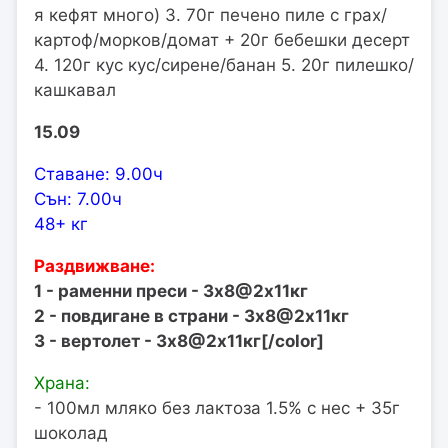
я кефят много) 3. 70г печено пиле с грах/
картоф/морков/домат + 20г бебешки десерт
4. 120г кус кус/сирене/банан 5. 20г пилешко/
кашкавал
15.09
Ставане: 9.00ч
Сън: 7.00ч
48+ кг
Раздвижване:
1 - раменни преси - 3х8@2х11кг
2 - повдигане в страни - 3х8@2х11кг
3 - вертолет - 3х8@2х11кг[/color]
Храна:
- 100мл мляко без лактоза 1.5% с нес + 35г
шоколад