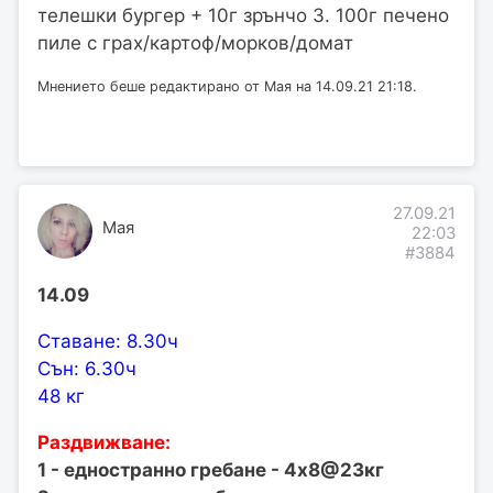
телешки бургер + 10г зрънчо 3. 100г печено
пиле с грах/картоф/морков/домат
Мнението беше редактирано от Мая на 14.09.21 21:18.
27.09.21
Мая
22:03
#3884
14.09
Ставане: 8.30ч
Сън: 6.30ч
48 кг
Раздвижване:
1 - едностранно гребане - 4х8@23кг