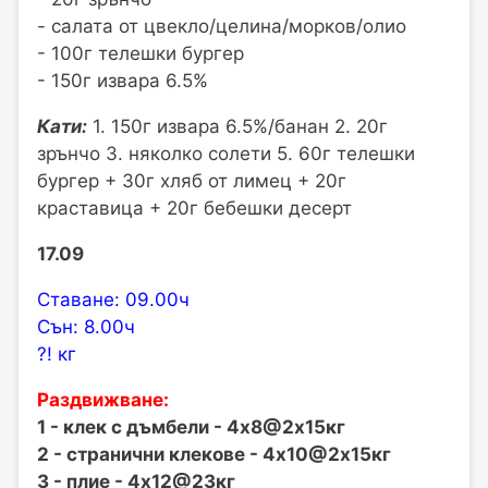
- салата от цвекло/целина/морков/олио
- 100г телешки бургер
- 150г извара 6.5%
Кати:
1. 150г извара 6.5%/банан 2. 20г
зрънчо 3. няколко солети 5. 60г телешки
бургер + 30г хляб от лимец + 20г
краставица + 20г бебешки десерт
17.09
Ставане: 09.00ч
Сън: 8.00ч
?! кг
Раздвижване:
1 - клек с дъмбели - 4х8@2х15кг
2 - странични клекове - 4х10@2х15кг
3 - плие - 4х12@23кг