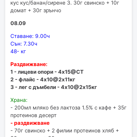
кус кус/банан/сирене 3. 30г свинско + 10г
домат + 30г зрънчо
08.09
Ставане: 9.00ч
Сън: 7.30ч
48- кг
Раздвижване:
1 - лицеви опори - 4х15@СТ
2 - флайс - 4х10@2х11кг
3 - лег с дъмбели - 4х10@2х15кг
Храна:
- 200мл мляко без лактоза 1.5% с кафе + 35г
протеинов десерт
- раздвижване
- 70г свинско + 2 филии протеинов хляб +