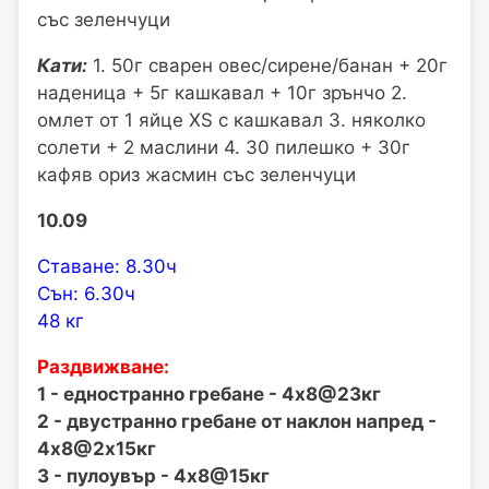
със зеленчуци
Кати:
1. 50г сварен овес/сирене/банан + 20г
наденица + 5г кашкавал + 10г зрънчо 2.
омлет от 1 яйце XS с кашкавал 3. няколко
солети + 2 маслини 4. 30 пилешко + 30г
кафяв ориз жасмин със зеленчуци
10.09
Ставане: 8.30ч
Сън: 6.30ч
48 кг
Раздвижване:
1 - едностранно гребане - 4х8@23кг
2 - двустранно гребане от наклон напред -
4х8@2х15кг
3 - пулоувър - 4х8@15кг