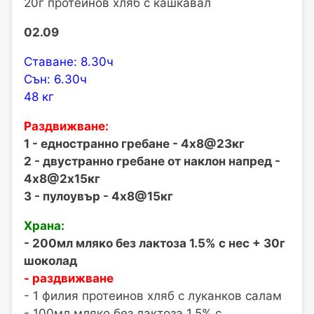
20г протеинов хляб с кашкавал
02.09
Ставане: 8.30ч
Сън: 6.30ч
48 кг
Раздвижване:
1 - едностранно гребане - 4х8@23кг
2 - двустранно гребане от наклон напред -
4х8@2х15кг
3 - пулоувър - 4х8@15кг
Храна:
- 200мл мляко без лактоза 1.5% с нес + 30г
шоколад
- раздвижване
- 1 филия протеинов хляб с луканков салам
- 100мл мляко без лактоза 1.5% с