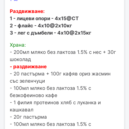
Раздвижване:
1 - лицеви опори - 4х15@СТ
2 - флайс - 4х10@2х10кг
3 - лег с дъмбели - 4х10@2х15кг
Храна:
- 200мл мляко без лактоза 1.5% с нес + 30г
шоколад
- раздвижване
- 20 пастърма + 100г кафяв ориз жасмин
със зеленчуци
- 100мл мляко без лактоза 1.5% с
безкофеиново кафе
- 1 филия протеинов хляб с луканка и
кашкавал
- 20г пастърма
- 100мл мляко без лактоза 1.5% с