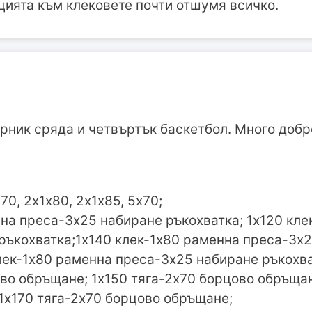
цията към клековете почти отшумя всичко.
рник сряда и четвъртък баскетбол. Много добр
70, 2х1х80, 2х1х85, 5х70;
нна преса-3х25 набиране ръкохватка; 1х120 кле
ръкохватка;1х140 клек-1х80 раменна преса-3х
клек-1х80 раменна преса-3х25 набиране ръкохва
ово обръщане; 1х150 тяга-2х70 борцово обръщан
1х170 тяга-2х70 борцово обръщане;