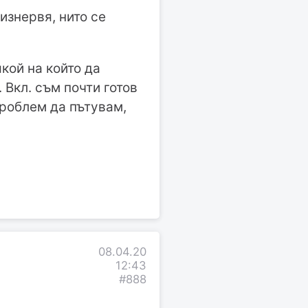
изнервя, нито се
кой на който да
Вкл. съм почти готов
проблем да пътувам,
08.04.20
12:43
#888