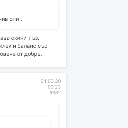
ив опит.
ава скини-гъз.
клек и баланс със
овече от добре.
04.03.20
09:23
#882