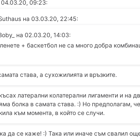
 04.03.20, 09:23:
Suthaus на 03.03.20, 22:45:
Boby_ на 02.03.20, 14:03:
оленете + баскетбол не са много добра комбина
самата става, а сухожилията и връзките.
 скъсах латерални колатерални лигаменти и на д
яма болка в самата става. :) Но предполагам, ч
 кила към момента, в който се случи.
ака да се каже! :) Така или иначе съм свалил ощ