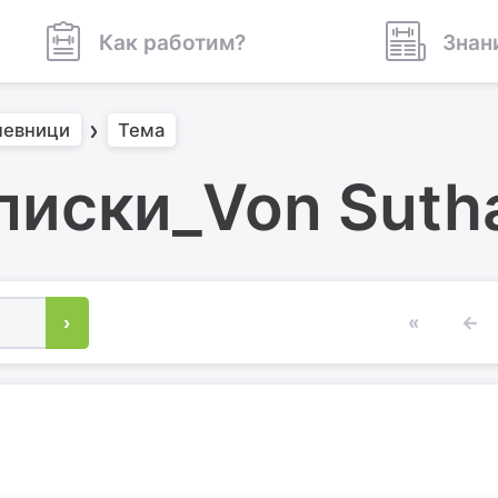
Как работим?
Знан
невници
Тема
писки_Von Suth
›
«
←