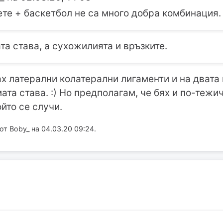
ете + баскетбол не са много добра комбинация. 
та става, а сухожилията и връзките.
сах латерални колатерални лигаменти и на двата
та става. :) Но предполагам, че бях и по-тежич
йто се случи.
т Boby_ на 04.03.20 09:24.