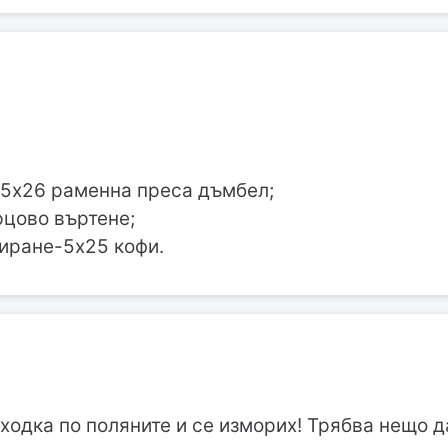
5х26 раменна преса дъмбел;
рцово въртене;
биране-5х25 кофи.
азходка по поляните и се изморих! Трябва нещо д