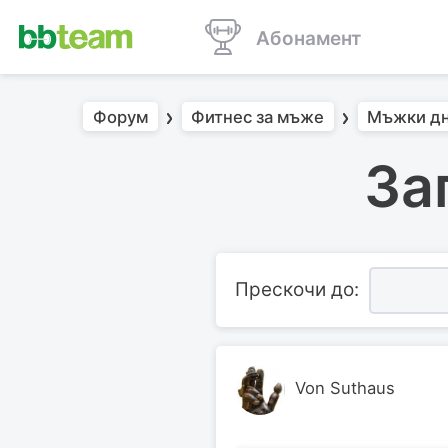
Абонамент
Форум
Фитнес за мъже
Мъжки д
За
Прескочи до:
Von Suthaus