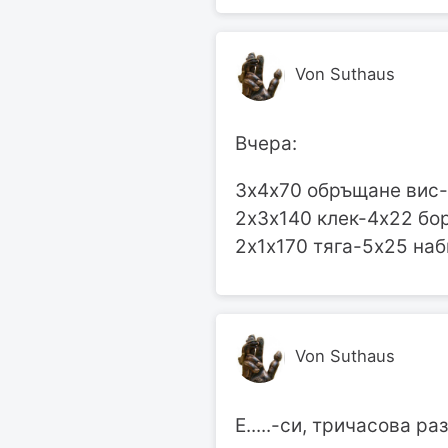
Von Suthaus
Вчера:
3х4х70 обръщане вис-
2х3х140 клек-4х22 бо
2х1х170 тяга-5х25 на
Von Suthaus
Е.....-си, тричасова р