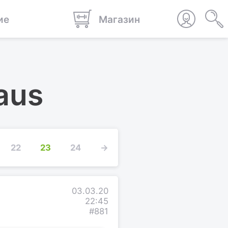
ие
Магазин
aus
22
23
24
→
03.03.20
22:45
#881