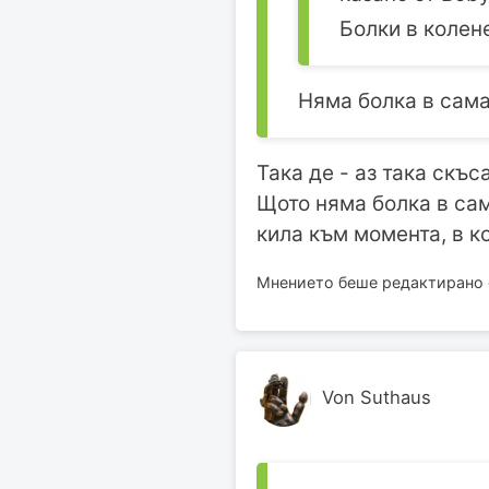
Болки в колен
Няма болка в сама
Така де - аз така скъ
Щото няма болка в сама
кила към момента, в ко
Мнението беше редактирано о
Von Suthaus