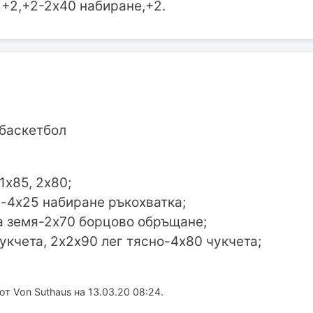
 +2,+2-2х40 набиране,+2.
 баскетбол
1х85, 2х80;
-4х25 набиране ръкохватка;
а земя-2х70 борцово обръщане;
укчета, 2х2х90 лег тясно-4х80 чукчета;
 Von Suthaus на 13.03.20 08:24.