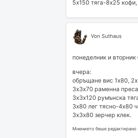
5х150 тяга-8х25 кофи,
Von Suthaus
понеделник и вторник
вчера:
обръщане вис 1х80, 2х
3х3х70 раменна преса
3х3х120 румънска тяг
3х80 лег тясно-4х80 ч
3х3х80 зерчер клек.
Мнението беше редактирано от