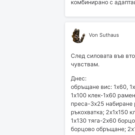
комбинирано с адапта
Von Suthaus
След силовата във вто
чувствам.
Днес:
обръщане вис: 1х60, 1х
1х100 клек-1х60 раме
преса-3х25 набиране 
ръкохватка; 2х1х150 
1х130 тяга-2х60 борц
борцово обръщане; 2х