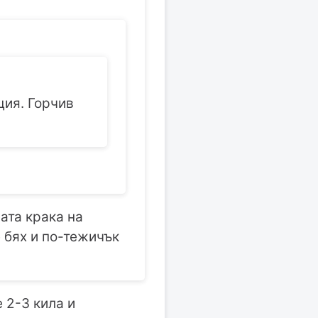
ция. Горчив
вата крака на
е бях и по-тежичък
е 2-3 кила и