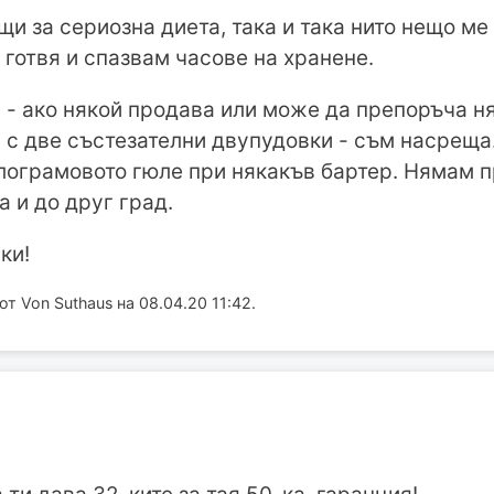
и за сериозна диета, така и така нито нещо ме 
 готвя и спазвам часове на хранене.
 - ако някой продава или може да препоръча ня
с две състезателни двупудовки - съм насреща. 
илограмовото гюле при някакъв бартер. Нямам 
а и до друг град.
ки!
 Von Suthaus на 08.04.20 11:42.