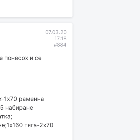
07.03.20
17:18
#884
е понесох и се
к-1х70 раменна
25 набиране
тка;
е;1х160 тяга-2х70