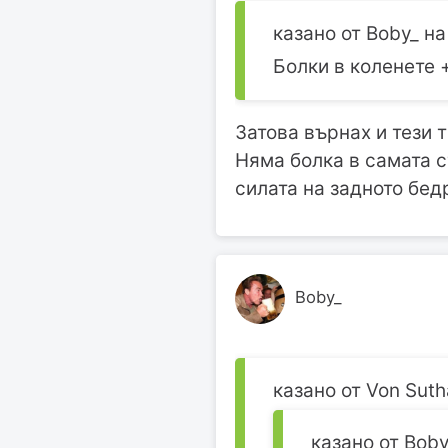
казано от Boby_ на
Болки в коленете 
Затова върнах и тези 
Няма болка в самата с
силата на задното бед
Boby_
казано от Von Suth
казано от Boby