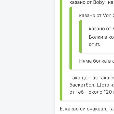
казано от Boby_ на
казано от Von 
казано от 
Болки в к
опит.
Няма болка в 
Така де - аз така
баскетбол. Щото н
от теб - около 120
Е, какво си очаквал, т