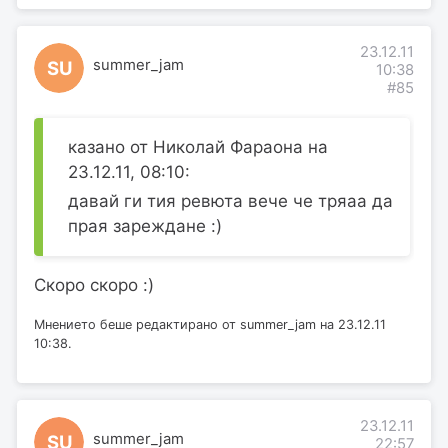
23.12.11
summer_jam
SU
10:38
#85
казано от Николай Фараона на
23.12.11, 08:10:
давай ги тия ревюта вече че тряаа да
прая зареждане :)
Скоро скоро :)
Мнението беше редактирано от summer_jam на 23.12.11
10:38.
23.12.11
summer_jam
SU
22:57