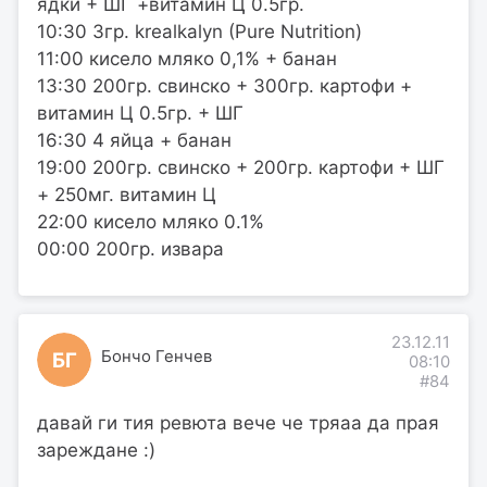
ядки + ШГ +витамин Ц 0.5гр.
10:30 3гр. krealkalyn (Pure Nutrition)
11:00 кисело мляко 0,1% + банан
13:30 200гр. свинско + 300гр. картофи +
витамин Ц 0.5гр. + ШГ
16:30 4 яйца + банан
19:00 200гр. свинско + 200гр. картофи + ШГ
+ 250мг. витамин Ц
22:00 кисело мляко 0.1%
00:00 200гр. извара
23.12.11
Бончо Генчев
БГ
08:10
#84
давай ги тия ревюта вече че тряаа да прая
зареждане :)