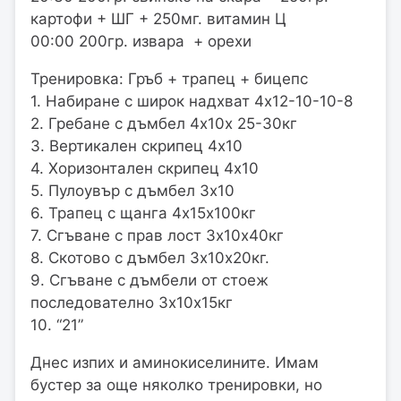
картофи + ШГ + 250мг. витамин Ц
00:00 200гр. извара + орехи
Тренировка: Гръб + трапец + бицепс
1. Набиране с широк надхват 4х12-10-10-8
2. Гребане с дъмбел 4х10х 25-30кг
3. Вертикален скрипец 4х10
4. Хоризонтален скрипец 4х10
5. Пулоувър с дъмбел 3х10
6. Трапец с щанга 4х15х100кг
7. Сгъване с прав лост 3х10х40кг
8. Скотово с дъмбел 3х10х20кг.
9. Сгъване с дъмбели от стоеж
последователно 3х10х15кг
10. “21”
Днес изпих и аминокиселините. Имам
бустер за още няколко тренировки, но