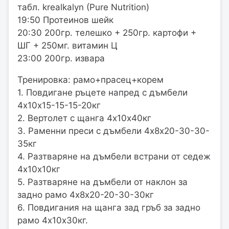
табл. krealkalyn (Pure Nutrition)
19:50 Протеинов шейк
20:30 200гр. телешко + 250гр. картофи +
ШГ + 250мг. витамин Ц
23:00 200гр. извара
Тренировка: рамо+прасец+корем
1. Повдигане ръцете напред с дъмбели
4х10х15-15-15-20кг
2. Вертолет с щанга 4х10х40кг
3. Раменни преси с дъмбели 4х8х20-30-30-
35кг
4. Разтваряне на дъмбели встрани от седеж
4х10х10кг
5. Разтваряне на дъмбели от наклон за
задно рамо 4х8х20-20-30-30кг
6. Повдигания на щанга зад гръб за задно
рамо 4х10х30кг.