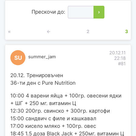
Прескочи до:
›
«
←
2
3
20.12.11
summer_jam
SU
22:18
#81
20.12. Тренировъчен
36-ти ден с Pure Nutrition
10:00 4 варени яйца + 100гр. овесени ядки
+ ШГ + 250 мг. витамин Ц
12:30 200гр. свинско + 300гр. картофи
15:00 сандвич с филе и кашкавал
17:00 кисело мляко + 100гр. овес
18:45 1.5 доза Black Jack + 250мг. витамин Ц