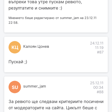
въпреки това утре пускам ревюто,
резултатите и снимките :)
Мнението беше редактирано от summer_jam на 23.12.11
22:58.
24.12.11
Калоян Цонев
КЦ
11:19
#87
Пускай ;)
25.12.11
summer_jam
SU
00:34
#88
За ревюто ще следвам критериите посичени
от модераторите на сайта. Цикълт беше с