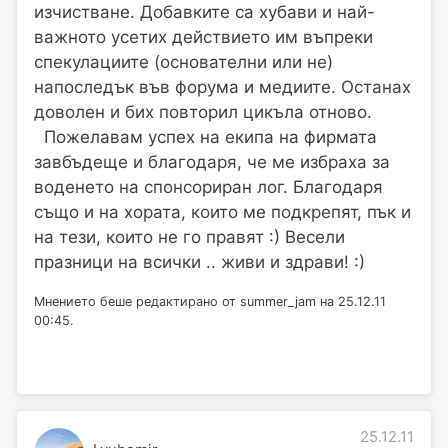
изчистване. Добавките са хубави и най-
важното усетих действието им въпреки
спекулациите (основателни или не)
напоследък във форума и медиите. Останах
доволен и бих повторил цикъла отново.
Пожелавам успех на екипа на фирмата
завбъдеще и благодаря, че ме избраха за
воденето на спонсориран лог. Благодаря
също и на хората, които ме подкрепят, пък и
на тези, които не го правят :) Весели
празници на всички .. живи и здрави! :)
Мнението беше редактирано от summer_jam на 25.12.11
00:45.
25.12.11