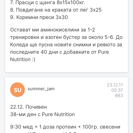
7. Прасци с щанга 8х15х100кг.
8. Повдигане на краката от лег 3х25
9. Коремни преси 3х30
Остават ми аминокиселини за 1-2
тренировки и азотен бустер за около 5-6. До
Коледа ще пусна новите снимки и ревюто за
последните 40 дни с добавките от Pure
Nutrition :)
23.12.11
summer_jam
SU
00:37
#83
22.12. Почивен
38-ми ден с Pure Nutrition
9:30 мед + 1 доза протеин + 100гр. овесени