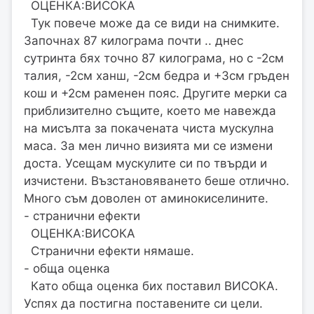
ОЦЕНКА:ВИСОКА
Тук повече може да се види на снимките.
Започнах 87 килограма почти .. днес
сутринта бях точно 87 килограма, но с -2см
талия, -2см ханш, -2см бедра и +3см гръден
кош и +2см раменен пояс. Другите мерки са
приблизително същите, което ме навежда
на мисълта за покачената чиста мускулна
маса. За мен лично визията ми се измени
доста. Усещам мускулите си по твърди и
изчистени. Възстановяването беше отлично.
Много съм доволен от аминокиселините.
- странични ефекти
ОЦЕНКА:ВИСОКА
Странични ефекти нямаше.
- обща оценка
Като обща оценка бих поставил ВИСОКА.
Успях да постигна поставените си цели.