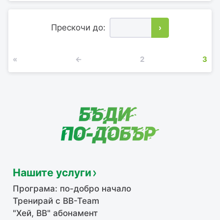
Прескочи до:
›
«
←
2
3
Нашите услуги
Програма: по-добро начало
Тренирай с BB-Team
"Хей, ВВ" абонамент