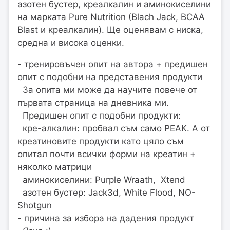
азотен бустер, креалкалин и аминокиселини
на марката Pure Nutrition (Blach Jack, BCAA
Blast и креалкалин). Ще оценявам с ниска,
средна и висока оценки.
- тренировъчен опит на автора + предишен
опит с подобни на представения продукти
За опита ми може да научите повече от
първата страница на дневника ми.
Предишен опит с подобни продукти:
кре-алкалин: пробвал съм само PEAK. А от
креатиновите продукти като цяло съм
опитал почти всички форми на креатин +
няколко матрици
аминокиселини: Purple Wraath, Xtend
азотен бустер: Jack3d, White Flood, NO-
Shotgun
- причина за избора на дадения продукт