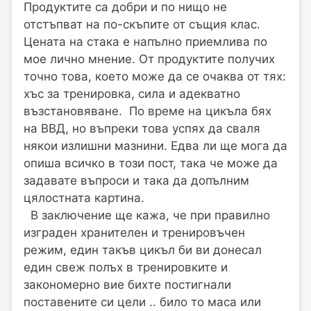
Продуктите са добри и по нищо не
отстъпват на по-скъпите от същия клас.
Цената на стака е напълно приемлива по
мое лично мнение. От продуктите получих
точно това, което може да се очаква от тях:
хъс за тренировка, сила и адекватно
възстановяване. По време на цикъла бях
на ВВД, но въпреки това успях да сваля
някои излишни мазнини. Едва ли ще мога да
опиша всичко в този пост, така че може да
задавате въпроси и така да допълним
цялостната картина.
В заключение ще кажа, че при правилно
изграден хранителен и тренировъчен
режим, един такъв цикъл би ви донесал
един свеж полъх в тренировките и
закономерно вие бихте постигнали
поставените си цели .. било то маса или