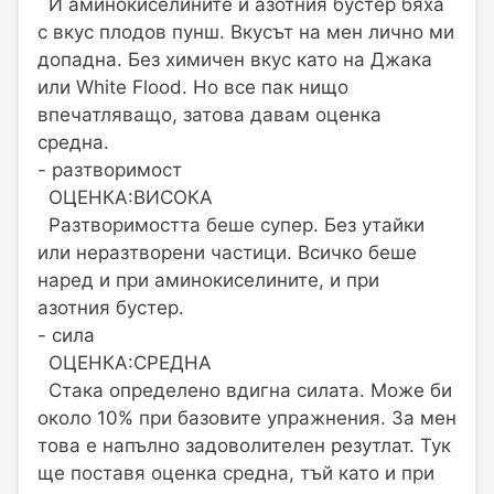
И аминокиселините и азотния бустер бяха
с вкус плодов пунш. Вкусът на мен лично ми
допадна. Без химичен вкус като на Джака
или White Flood. Но все пак нищо
впечатляващо, затова давам оценка
средна.
- разтворимост
ОЦЕНКА:ВИСОКА
Разтворимостта беше супер. Без утайки
или неразтворени частици. Всичко беше
наред и при аминокиселините, и при
азотния бустер.
- сила
ОЦЕНКА:СРЕДНА
Стака определено вдигна силата. Може би
около 10% при базовите упражнения. За мен
това е напълно задоволителен резутлат. Тук
ще поставя оценка средна, тъй като и при