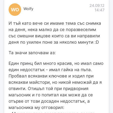
24.09.12
Wolfy
WO
14:47
И тъй като вече си имаме тема със снимка
на деня, нека малко да се поразвеселим
със смешни вицове които са ви направили
деня по ухилен поне за няколко минути :D
Та значи започвам аз:
Един принц бил много красив, но имал само
един недостатък - имал гайка на пъпа.
Пробвал всякакви ключове и ходил при
всякакви майстори, но никой неможай да я
отвинти. Отишъл той при придворния
магьосник и го попитал как може да се
отърве от този досаден недостатък, а
магьосника му отговорил: