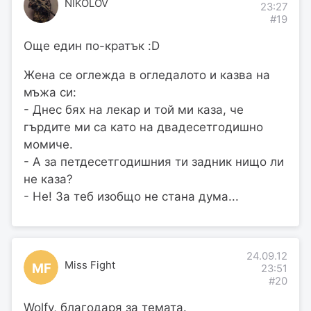
NIKOLOV
23:27
#19
Още един по-кратък :D
Жена се оглежда в огледалото и казва на
мъжа си:
- Днес бях на лекар и той ми каза, че
гърдите ми са като на двадесетгодишно
момиче.
- А за петдесетгодишния ти задник нищо ли
не каза?
- Не! За теб изобщо не стана дума...
24.09.12
Miss Fight
MF
23:51
#20
Wolfy, благодаря за темата.