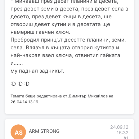
- Минаваш през десет планини в десета,
през девет земи в десета, през девет села в
десето, през девет къщи в десета, ще
отвориш девет кутии и в десетата ще
намериш гаечен ключ.
Пребродил принцът десетте планини, земи,
села. Влязъл в къщата отворил кутията и
най-накрая взел ключа, отвинтил гайката
и......
му паднал задникът.
:D :D :D
Темата беше редактирана от Димитър Михайлов на
26.04.14 13:16.
24.09.12
ARM STRONG
AS
16:32
#1