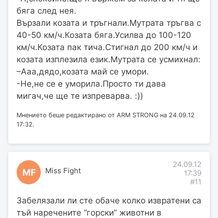
бяга след нея.
Вързали козата и тръгнали.Мутрата тръгва с
40-50 км/ч.Козата бяга.Усилва до 100-120
км/ч.Козата пак тича.Стигнал до 200 км/ч и
козата изплезила език.Мутрата се усмихнал:
–Ааа,дядо,козата май се умори.
-Не,не се е уморила.Просто ти дава
мигач,че ще те изпреварва. :))
Мнението беше редактирано от ARM STRONG на 24.09.12
17:32.
24.09.12
Miss Fight
MF
17:39
#11
Забелязали ли сте обаче колко извратени са
тъй наречените “горски” животни в