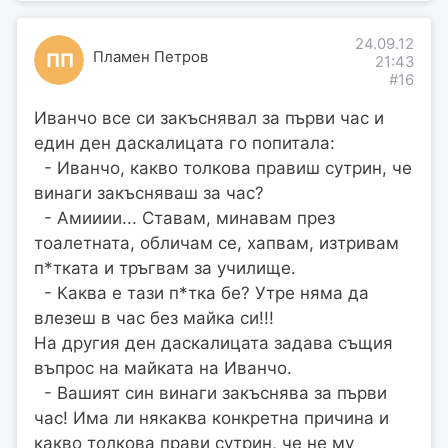
24.09.12
Пламен Петров
ПП
21:43
#16
Иванчо все си закъснявал за първи час и
един ден даскалицата го попитала:
- Иванчо, какво толкова правиш сутрин, че
винаги закъсняваш за час?
- Амииии... Ставам, минавам през
тоалетната, обличам се, хапвам, изтривам
п*тката и тръгвам за училище.
- Каква е тази п*тка бе? Утре няма да
влезеш в час без майка си!!!
На другия ден даскалицата задава същия
въпрос на майката на Иванчо.
- Вашият син винаги закъснява за първи
час! Има ли някаква конкретна причина и
какво толкова прави сутрин, че не му