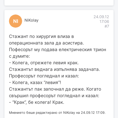
24.09.12
NiKolay
NI
17:06
#7
Стажант по хирургия влиза в
операционната зала да асистира.
Пофесорът му подава електрическия трион
с думите:
- Колега, отрежете левия крак.
Стажантът веднага изпълнява задачата.
Професорът погледнал и казал:
- Колега, казах “левия”!
Стажантът пак започнал да реже. Когато
свършил професорът погледнал и казал:
- “Крак”, бе колега! Крак.
Мнението беше редактирано от NiKolay на 24.09.12 17:09.