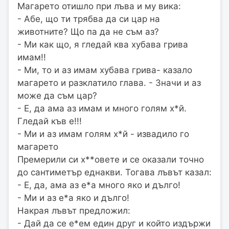
Магарето отишло при лъва и му вика:
- Абе, що ти трябва да си цар на
животните? Що па да не съм аз?
- Ми как що, я гледай ква хубава грива
имам!!
- Ми, то и аз имам хубава грива- казало
магарето и разклатило глава. - Значи и аз
може да съм цар?
- Е, да ама аз имам и много голям х*й.
Гледай къв е!!!
- Ми и аз имам голям х*й - извадило го
магарето
Премерили си х**овете и се оказали точно
до сантиметър еднакви. Тогава лъвът казал:
- Е, да, ама аз е*а много яко и дълго!
- Ми и аз е*а яко и дълго!
Накрая лъвът предложил:
- Дай да се е*ем един друг и който издържи