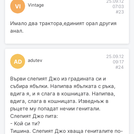
25.09.12
Vintage
VI
07:03
#23
Имало два трактора,единият орал другия
анал.
25.09.12
adutev
AD
09:17
#24
Върви слепият Джо из градината си и
събира ябълки. Напипва ябълката с ръка,
вдига я, и я слага в кошницата. Напипва,
вдига, слага в кошницата. Изведнъж в
ръцете му попадат нечии генитали.
Слепият Джо пита:
- Кой си ти?
Тишина. Слепият Джо хваща гениталите по-