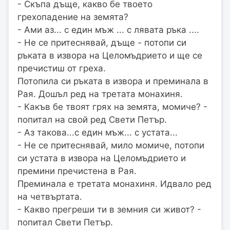
- Скъпа дъще, какво бе твоето
грехопадение на земята?
- Ами аз... с един мъж ... с лявата ръка ....
- Не се притеснявай, дъще - потопи си
ръката в извора на Целомъдрието и ще се
пречистиш от греха.
Потопила си ръката в извора и преминала в
Рая. Дошъл ред на третата монахиня.
- Какъв бе твоят грях на земята, момиче? -
попитал на свой ред Свети Петър.
- Аз такова...с един мъж... с устата...
- Не се притеснявай, мило момиче, потопи
си устата в извора на Целомъдрието и
премини пречистена в Рая.
Преминала е третата монахиня. Идвало ред
на четвъртата.
- Какво прегреши ти в земния си живот? -
попитал Свети Петър.