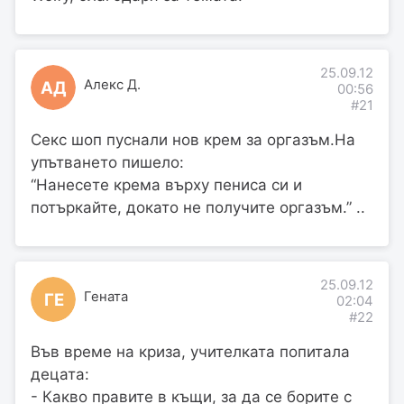
25.09.12
Алекс Д.
АД
00:56
#21
Секс шоп пуснали нов крем за оргазъм.На
упътването пишело:
“Нанесете крема върху пениса си и
потъркайте, докато не получите оргазъм.” ..
25.09.12
Гената
ГЕ
02:04
#22
Във време на криза, учителката попитала
децата:
- Какво правите в къщи, за да се борите с