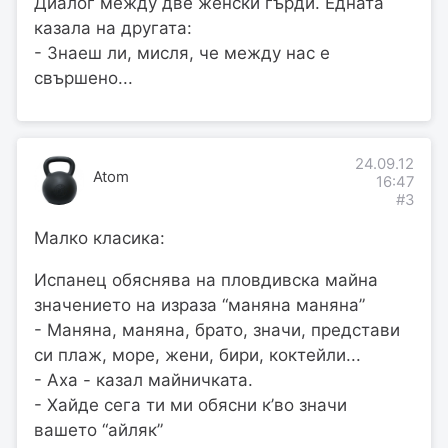
Диалог между две женски гърди. Едната
казала на другата:
- Знаеш ли, мисля, че между нас е
свършено...
24.09.12
Atom
16:47
#3
Малко класика:
Испанец обяснява на пловдивска майна
значението на израза “маняна маняна”
- Маняна, маняна, брато, значи, представи
си плаж, море, жени, бири, коктейли...
- Аха - казал майничката.
- Хайде сега ти ми обясни к’во значи
вашето “айляк”