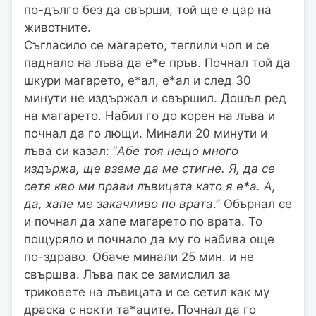
по-дълго без да свърши, той ще е цар на
животните.
Съгласило се магарето, теглили чоп и се
паднало на лъва да е*е пръв. Почнал той да
шкури магарето, е*ал, е*ал и след 30
минути не издържал и свършил. Дошъл ред
на магарето. Набил го до корен на лъва и
почнал да го лющи. Минали 20 минути и
лъва си казал: “
Абе тоя нещо много
издържа, ще вземе да ме стигне. Я, да се
сетя кво ми прави лъвицата като я е*а. А,
да, хапе ме закачливо по врата
.” Обърнал се
и почнал да хапе магарето по врата. То
пощуряло и почнало да му го набива още
по-здраво. Обаче минали 25 мин. и не
свършва. Лъва пак се замислил за
триковете на лъвицата и се сетил как му
драска с нокти та*аците. Почнал да го