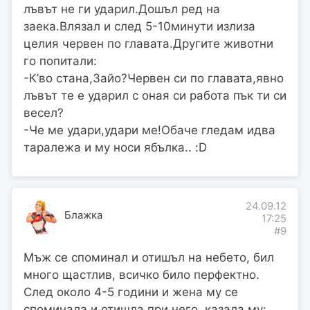
лъвът не ги ударил.Дошъл ред на
заека.Влязал и след 5-10минути излиза
целия червен по главата.Другите животни
го попитали:
-К’во стана,Зайо?Червен си по главата,явно
лъвът те е ударил с оная си работа пък ти си
весел?
-Че ме удари,удари ме!Обаче гледам идва
таралежа и му носи ябълка.. :D
24.09.12
Блажка
17:25
#9
Мъж се споминал и отишъл на небето, бил
много щастлив, всичко било перфектно.
След около 4-5 години и жена му се
споминала и отишла при него, казала му: