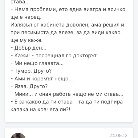
става...
- Няма проблеми, ето една виагра и всичко
ще е наред.
Излязъл от кабинета доволен, ама решил и
при песимиста да влезе, за да види какво
ще му каже.
- Добър ден...
- Кажи! - посрещнал го докторът.
- Ми нещо главата...
- Тумор. Друго?
- Ами и коремът нещо...
- Язва. Друго?
- Миии... и оная работа нещо не ми става...
- Е за какво да ти става - та да ти подпира
капака на ковчега ли?!
24.09.12