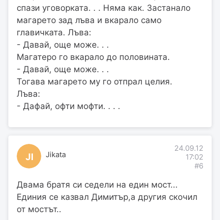
спази уговорката. . . Няма как. Застанало
магарето зад лъва и вкарало само
главичката. Лъва:
- Давай, още може. . .
Магатеро го вкарало до половината.
- Давай, още може. . .
Тогава магарето му го отпрал целия.
Лъва:
- Дафай, офти мофти. . . .
24.09.12
Jikata
JI
17:02
#6
Двама братя си седели на един мост...
Единия се казвал Димитър,а другия скочил
от мостът..