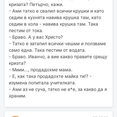
кризата? Петърчо, кажи.
- Ами татко е свалил всички крушки и като
седим в кухнята навива крушка там, като
седим в хола - навива крушка там. Така
пестим от тока.
- Браво. А у вас Христо?
- Татко е затапил всички чешми и ползваме
само една. Така пестим от водата.
- Браво. Иванчо, а вие какво правите срещу
кризта?
- Миии..., продадохме мама.
- Е, как така продадохте майка ти!? -
изумена попитала учителката.
- Ами аз не суча, татко не е*е, за какво да я
храним.