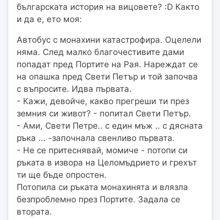
българската история на вицовете? :D Както
и да е, ето моя:
Автобус с монахини катастрофира. Оцелели
няма. След малко благочестивите дами
попадат пред Портите на Рая. Нареждат се
на опашка пред Свети Петър и той започва
с въпросите. Идва първата.
- Кажи, девойче, какво прегреши ти през
земния си живот? - попитал Свети Петър.
- Ами, Свети Петре.. с един мъж .. с дясната
ръка ... -започнала свенливо първата.
- Не се притеснявай, момиче - потопи си
ръката в извора на Целомъдрието и грехът
ти ще бъде опростен.
Потопила си ръката монахинята и влязла
безпроблемно през Портите. Задала се
втората.