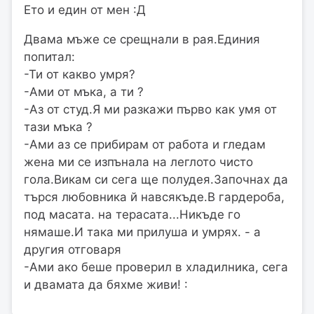
Ето и един от мен :Д
Двама мъже се срещнали в рая.Единия
попитал:
-Ти от какво умря?
-Ами от мъка, а ти ?
-Аз от студ.Я ми разкажи първо как умя от
тази мъка ?
-Ами аз се прибирам от работа и гледам
жена ми се изпънала на леглото чисто
гола.Викам си сега ще полудея.Започнах да
търся любовника й навсякъде.В гардероба,
под масата. на терасата...Никъде го
нямаше.И така ми прилуша и умрях. - а
другия отговаря
-Ами ако беше проверил в хладилника, сега
и двамата да бяхме живи! :