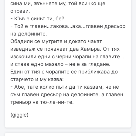
сина ми, звъннете му, той всичко ще
оправи.
- К’ъв е синът ти, бе?
- Той е главен…такова…аха...главен дресьор
на делфините.
Обадили се мутрите и докато чакат
изведнъж се появяват два Хамъра. От тях
изскочили едни с черни чорапи на главите …
и става едно мазало – не е за гледане.
Един от тия с чорапите се приближава до
старчето и му казва:
- Абе, тате колко пъти да ти казвам, че не
съм главен дресьор на делфините, а главен
треньор на тю-ле-ни-те.
(giggle)