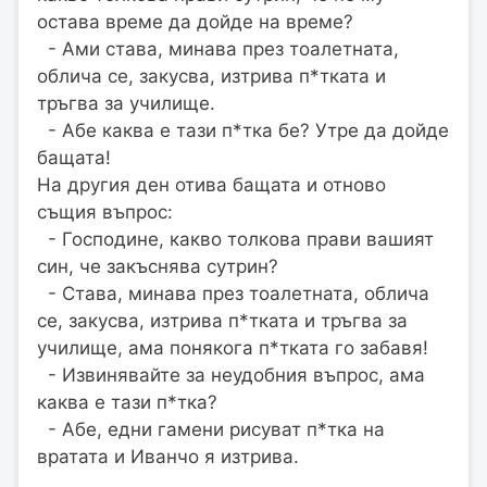
остава време да дойде на време?
- Ами става, минава през тоалетната,
облича се, закусва, изтрива п*тката и
тръгва за училище.
- Абе каква е тази п*тка бе? Утре да дойде
бащата!
На другия ден отива бащата и отново
същия въпрос:
- Господине, какво толкова прави вашият
син, че закъснява сутрин?
- Става, минава през тоалетната, облича
се, закусва, изтрива п*тката и тръгва за
училище, ама понякога п*тката го забавя!
- Извинявайте за неудобния въпрос, ама
каква е тази п*тка?
- Абе, едни гамени рисуват п*тка на
вратата и Иванчо я изтрива.