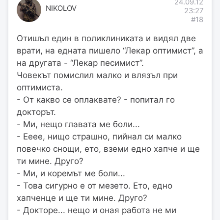
24.09.12
NIKOLOV
23:27
#18
Отишъл един в поликлиниката и видял две
врати, на едната пишело “Лекар оптимист”, а
на другата - “Лекар песимист”.
Човекът помислил малко и влязъл при
оптимиста.
- От какво се оплаквате? - попитал го
докторът.
- Ми, нещо главата ме боли...
- Ееее, нищо страшно, пийнал си малко
повечко снощи, ето, вземи едно хапче и ще
ти мине. Друго?
- Ми, и коремът ме боли...
- Това сигурно е от мезето. Ето, едно
хапченце и ще ти мине. Друго?
- Докторе... нещо и оная работа не ми