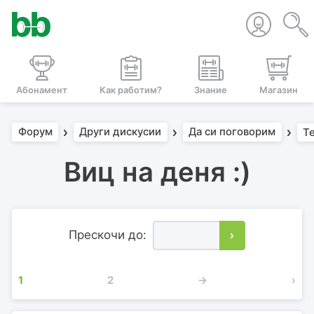
Абонамент
Как работим?
Знание
Магазин
Форум
Други дискусии
Да си поговорим
Т
Виц на деня :)
Прескочи до:
›
1
2
→
›