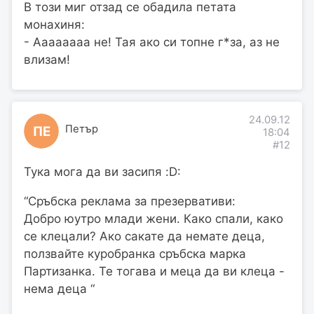
В този миг отзад се обадила петата
монахиня:
- Аааааааа не! Тая ако си топне г*за, аз не
влизам!
24.09.12
Петър
ПЕ
18:04
#12
Тука мога да ви засипя :D:
“Сръбска реклама за презервативи:
Добро юутро млади жени. Како спали, како
се клецали? Ако сакате да немате деца,
ползвайте куробранка сръбска марка
Партизанка. Те тогава и меца да ви клеца -
нема деца “