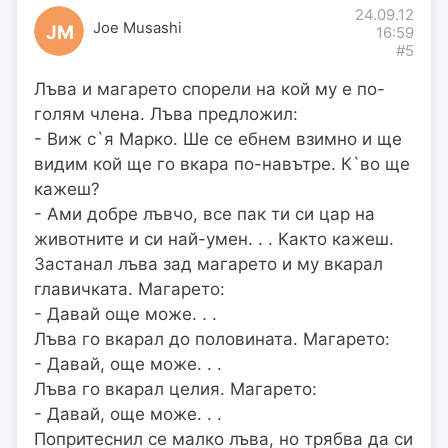
24.09.12
Joe Musashi
JM
16:59
#5
Лъва и магарето спорели на кой му е по-
голям члена. Лъва предложил:
- Виж с`я Марко. Ше се ебнем взимно и ще
видим кой ще го вкара по-навътре. К`во ще
кажеш?
- Ами добре лъвчо, все пак ти си цар на
животните и си най-умен. . . Както кажеш.
Застанал лъва зад магарето и му вкарал
главичката. Магарето:
- Давай още може. . .
Лъва го вкарал до половината. Магарето:
- Давай, още може. . .
Лъва го вкарал целия. Магарето:
- Давай, още може. . .
Попритеснил се малко лъва, но трябва да си