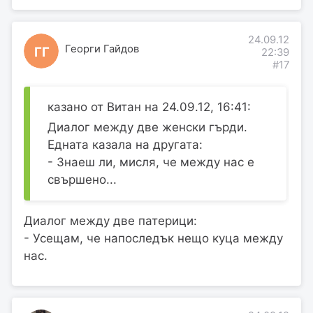
24.09.12
Георги Гайдов
ГГ
22:39
#17
казано от Витан на 24.09.12, 16:41:
Диалог между две женски гърди.
Едната казала на другата:
- Знаеш ли, мисля, че между нас е
свършено...
Диалог между две патерици:
- Усещам, че напоследък нещо куца между
нас.