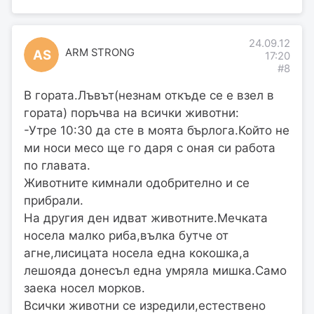
24.09.12
ARM STRONG
AS
17:20
#8
В гората.Лъвът(незнам откъде се е взел в
гората) поръчва на всички животни:
-Утре 10:30 да сте в моята бърлога.Който не
ми носи месо ще го даря с оная си работа
по главата.
Животните кимнали одобрително и се
прибрали.
На другия ден идват животните.Мечката
носела малко риба,вълка бутче от
агне,лисицата носела една кокошка,а
лешояда донесъл една умряла мишка.Само
заека носел морков.
Всички животни се изредили,естествено