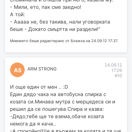
- Мили, ето, пак сме заедно!
А той:
- Ааааа не, без такива, нали уговорката
беше - Докато смъртта ни раздели!”
Мнението беше редактирано от Блажка на 24.09.12 17:37.
24.09.12
ARM STRONG
AS
17:26
#10
И още един от мен .. :D
Един дядо чака на автобусна спирка с
козата си.Минава мутра с мерцедеса си и
решил да се пошегува.Спира и казва:
-Дядо,тебе ще те взема,обаче козата
немога да я кача..
-А,спокойно!Ще я вържем за колата и тя ще