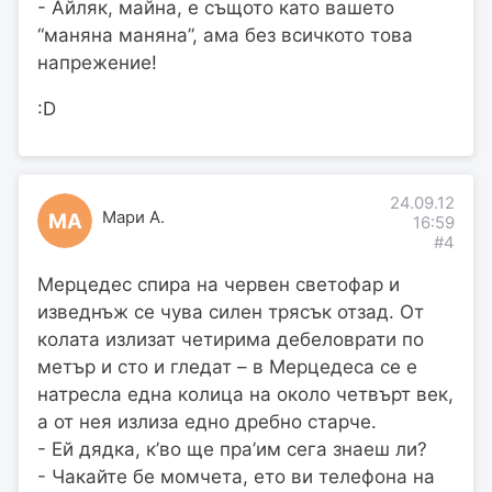
- Айляк, майна, е същото като вашето
“маняна маняна”, ама без всичкото това
напрежение!
:D
24.09.12
Мари А.
МА
16:59
#4
Мерцедес спира на червен светофар и
изведнъж се чува силен трясък отзад. Oт
колата излизат четирима дебеловрати по
метър и сто и гледат – в Мерцедеса се е
натресла една колица на около четвърт век,
а от нея излиза едно дребно старче.
- Ей дядка, к’во щe пра’им сега знаеш ли?
- Чакайте бе момчета, ето ви телефона на