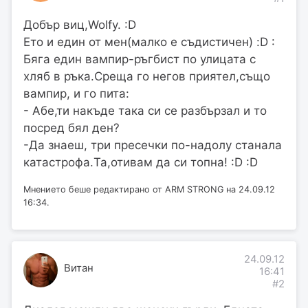
Добър виц,Wolfy. :D
Ето и един от мен(малко е съдистичен) :D :
Бяга един вампир-ръгбист по улицата с
хляб в ръка.Среща го негов приятел,също
вампир, и го пита:
- Абе,ти накъде така си се разбързал и то
посред бял ден?
-Да знаеш, три пресечки по-надолу станала
катастрофа.Ta,отивам да си топна! :D :D
Мнението беше редактирано от ARM STRONG на 24.09.12
16:34.
24.09.12
Витан
16:41
#2