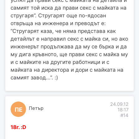
успял да прави секс с майката на детайла и
самият той иска да прави секс с майката на
стругаря”. Стругарят още по-ядосан
отвръща на инженера и преводът е:
“Стругарят каза, че няма представа как
детайлът е направил секс с майка си, но ако
инженерът продължава да му се бърка и да
му дига кръвното, ще прави секс с майка му
и с майките на другите работници и с
майката на директора и дори с майката на
самият завод...”. :)
24.09.12
Петър
ПЕ
18:17
#14
18г. :D