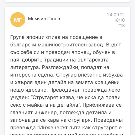
24.09.12
Момчил Ганев
МГ
18:10
#13
Група японци отива на посещение в
български машиностроителен завод. Водят
със себе си и преводач японец, обучен в
най-добрите традиции на българската
литература. Разглеждайки, попадат на
интересна сцена. Стругар внезапно избухва
и хвърля един детайл на земята крещейки
нещо ядосано. Преводачът превежда леко
учуден: “Стругарят казва, че иска да прави
секс с майката на детайла”. Приближава се
главният инженер, поглежда детайла и
започва да се кара на стругаря. Преводачът
превежда “Инженерът пита как стругарят е