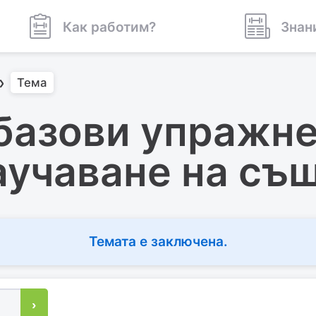
Как работим?
Знан
Тема
базови упражне
аучаване на съ
Темата е заключена.
›