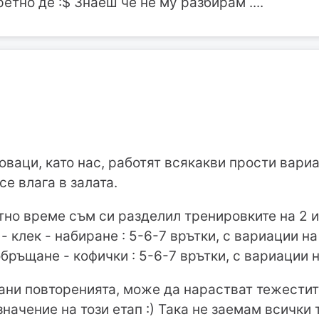
етно де :$ Знаеш че не му разбирам ....
оваци, като нас, работят всякакви прости вариа
се влага в залата.
тно време съм си разделил тренировките на 2 и 
- клек - набиране : 5-6-7 врътки, с вариации н
 обръщане - кофички : 5-6-7 врътки, с вариации 
ани повторенията, може да нарастват тежести
значение на този етап :) Така не заемам всички