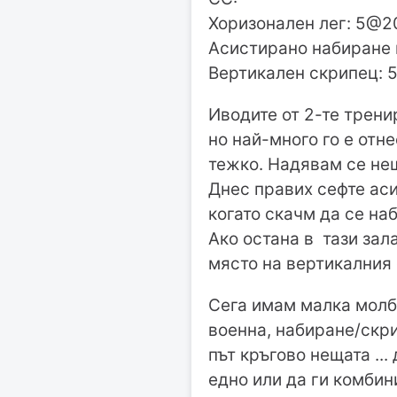
Хоризонален лег: 5@
Асистирано набиране
Вертикален скрипец:
Иводите от 2-те тренир
но най-много го е отне
тежко. Надявам се нещ
Днес правих сефте аси
когато скачм да се на
Ако остана в тази зал
място на вертикалния 
Сега имам малка молба
военна, набиране/скри
път кръгово нещата ... 
едно или да ги комбин