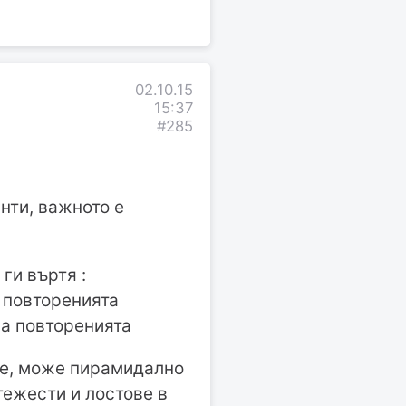
02.10.15
15:37
#285
нти, важното е
ги въртя :
а повторенията
на повторенията
те, може пирамидално
 тежести и лостове в