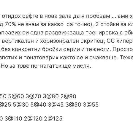
е отидох сефте в нова зала да я пробвам ... ами ху
д 70% не знам за какво са точно), 2 стойки за 
Направих си една раздвижваща тренировка с об
ег, вертикален и хоризонрален скрипец, СС хип
а без конкретни бройки серии и тежести. Прост
зпотих и понатоварих както се и очакваше. Теж
 Но за тове по-нататък ще мисля.
@50 5@60 3@70 3@80 2@90
 5@25 5@30 5@40 3@45 3@50 3@55
0 3@110 2@120 2@125