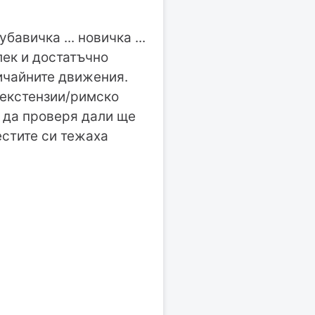
бавичка ... новичка ...
клек и достатъчно
ичайните движения.
ерекстензии/римско
о да проверя дали ще
естите си тежаха