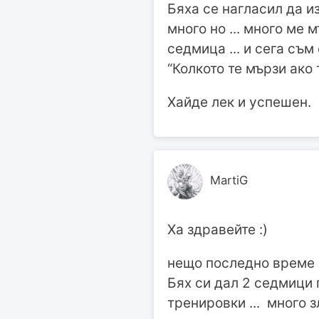
Бяха се нагласил да изк
много но ... много ме
седмица ... и сега съм
“Колкото те мързи ако 
Хайде лек и успешен.
MartiG
Ха здравейте :)
нещо последно време н
Бях си дал 2 седмици 
тренировки ... много з