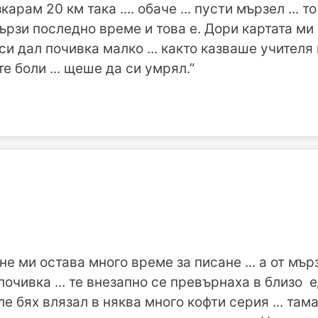
арам 20 км така .... обаче ... пусти мързел ... 
 мързи последно време и това е. Дори картата м
 си дал почивка малко ... както казваше учител
те боли ... щеше да си умрял.”
е ми остава много време за писане ... а от мър
почивка ... те внезапно се превърнаха в близо 
ле бях влязал в няква много кофти серия ... там