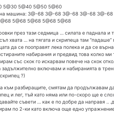
20 5@30 5@40 5@50 5@60
 на машина: 3@-68 3@-68 3@-68 3@-68 3@-68
 5@68 5@68 5@68 5@68 5@68
овки през тази седмица ... силата е паднала и т
съл хвата ... на тягата и скрипеца там “падаше
ата да се пооправят лека полека и да се върна
стираните набирания и предвид това колко ми т
бирам със скок го искарвам повече на скок отко
а задължително включвам и набиранията в трен
скрипец ?)
 към разбиращите, смятам да продължавам да с
пец и лег, тъй като няма или по-скоро ще е сл
давайте съвети ... как е по добре да направя .. 
ирам по 2-ки като включа още едно упражнение