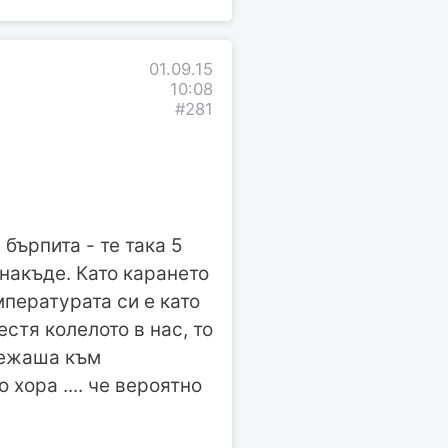
01.09.15
10:08
#281
 бърпита - те така 5
 накъде. Като карането
пературата си е като
стя колелото в нас, то
илежаша към
хора .... че вероятно