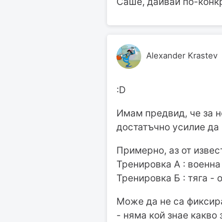
Саше, дайвай по-конкр
Alexander Krastev
:D
Имам предвид, че за н
достатъчно усилие да 
Примерно, аз от извес
Тренировка А : военна 
Тренировка Б : тяга -
Може да не са фиксир
- няма кой знае какво 