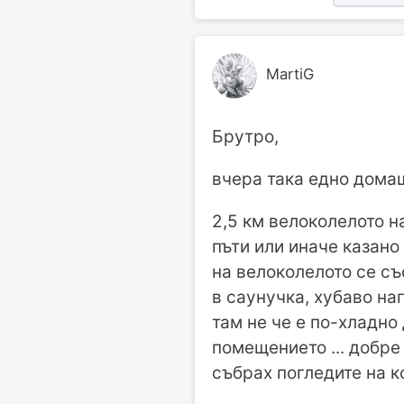
MartiG
Брутро,
вчера така едно домаш
2,5 км велоколелото на
пъти или иначе казано
на велоколелото се съ
в саунучка, хубаво на
там не че е по-хладно 
помещението ... добре
събрах погледите на к