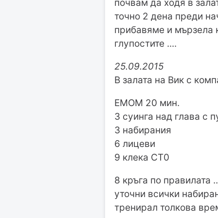
почвам да ходя в зала
точно 2 дена преди на
прибавяме и мързела ко
глупостите ....
25.09.2015
В залата на Вик с комп
ЕМОМ 20 мин.
3 суинга над глава с п
3 набирания
6 лицеви
9 клека СТ0
8 кръга по правилата .
уточни всички набиран
тренирал толкова време