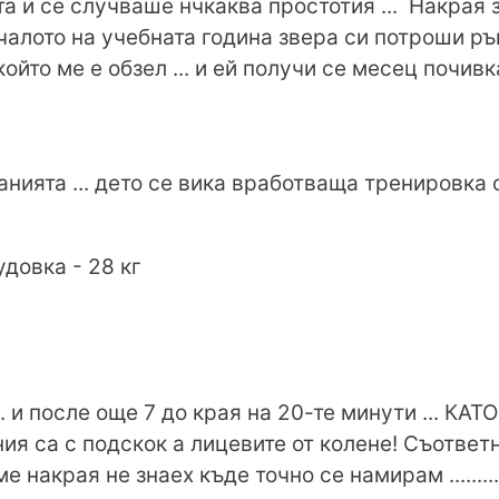
та и се случваше нчкаква простотия ... Накрая 
чалото на учебната година звера си потроши ръка
йто ме е обзел ... и ей получи се месец почивк
анията ... дето се вика вработваща тренировка с
удовка - 28 кг
.. и после още 7 до края на 20-те минути ... КА
ия са с подскок а лицевите от колене! Съответн
 накрая не знаех къде точно се намирам .........