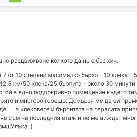
но раздвижване колкото да не е без хич:
 7 от 10 степени масималко бързо - 10 клека - 5
 12,5 км/50 клека/25 бърпита - около 30 минути
стой в едно подпокривно помещение където тем
грято и многооо горещо. Домързя ме да си преме
де .... а клековете и бърпитата на терасата пр
 че съм на последния етаж и не ме виждат много 
омшУлъка :)