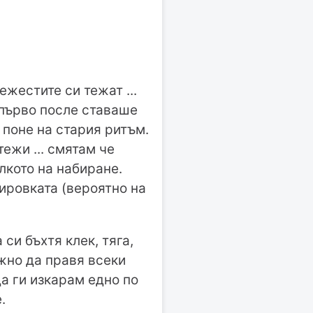
ежестите си тежат ...
” първо после ставаше
 поне на стария ритъм.
ежи ... смятам че
лкото на набиране.
ировката (вероятно на
и бъхтя клек, тяга,
ожно да правя всеки
.да ги изкарам едно по
.