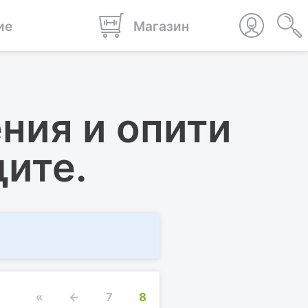
ие
Магазин
ния и опити
щите.
«
←
7
8