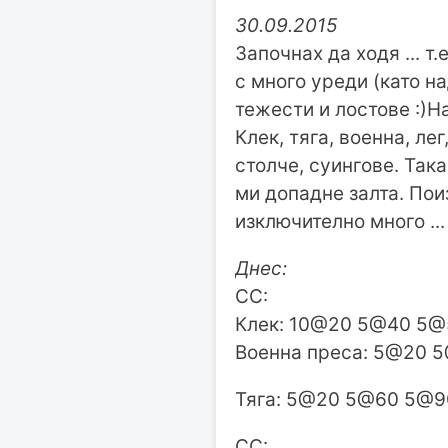
30.09.2015
Започнах да ходя ... т.
с много уреди (като на
тежести и лостове :)
Клек, тяга, военна, л
столче, суингове. Так
ми допадне залта. Пои
изключително много ...
Днес:
СС:
Клек: 10@20 5@40 5
Военна преса: 5@20
Тяга: 5@20 5@60 5@9
СС: