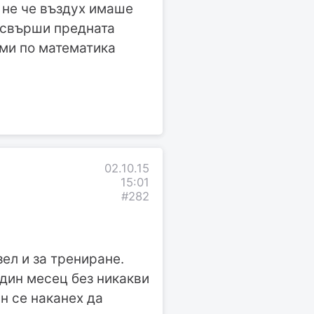
то не че въздух имаше
и свърши предната
я ми по математика
02.10.15
15:01
#282
зел и за трениране.
един месец без никакви
ан се наканех да