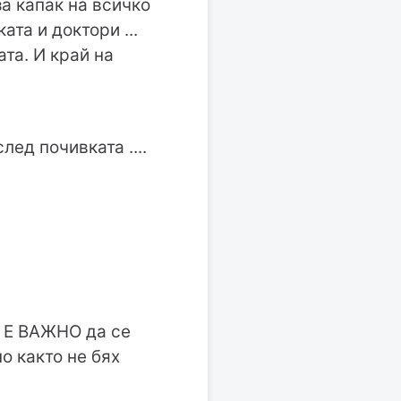
за капак на всичко
та и доктори ...
ата. И край на
лед почивката ....
ТО Е ВАЖНО да се
о както не бях