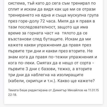
система, тъй като до сега съм тренирал по
сплит и искам да видя как ще ми се отрази
тренирането на една и съща мускулна група
през горе-долу 72 часа. Миля да я правя в
тази последователност, защото ще има
време за горната част на тялото да се
възстанови след бутащите. Искам да ми
кажете какви упражнения да правя през
първите три дни и какви през вторите. Не
знам кога да правя по-тежки упражнения и
кога по-леки. Смятах да е нещо от сорта -
първите 3 дни с базови, тежко, а вторите
три дни да наблегна на изолиращите
(кабели, скрипци и т.н.). Какво ще кажете?
Темата беше редактирана от Димитър Михайлов на 11.01.15
22:18.