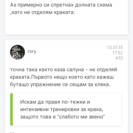
Аз примерно си спретнах долната схема
,като не отделям краката:
13.01.15
rory
17:52
#10
точна така както каза сапуна - не отделяй
краката.Първото нещо което като кажеш
бутащо упражнение се сещам за клека.
Искам да правя по-тежки и
интензивни тренировки за крака,
защото това е “слабото ми звено”