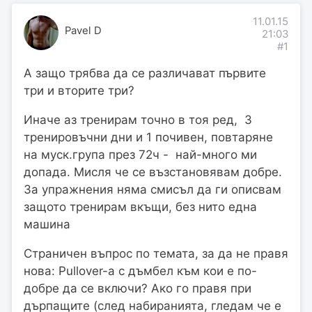
11.01.15
Pavel D
21:03
#1
А защо трябва да се различават първите
три и вторите три?
Иначе аз тренирам точно в тоя ред, 3
тренировъчни дни и 1 почивен, повтаряне
на муск.група през 72ч - най-много ми
допада. Мисля че се възстановявам добре.
За упражнения няма смисъл да ги описвам
защото тренирам вкъщи, без нито една
машина
Страничен въпрос по темата, за да не правя
нова: Pullover-a с дъмбел към кои е по-
добре да се включи? Ако го правя при
дърпащите (след набиранията, гледам че е