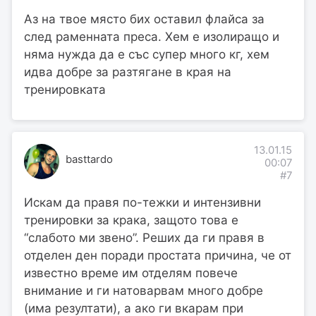
Аз на твое място бих оставил флайса за
след раменната преса. Хем е изолиращо и
няма нужда да е със супер много кг, хем
идва добре за разтягане в края на
тренировката
13.01.15
basttardo
00:07
#7
Искам да правя по-тежки и интензивни
тренировки за крака, защото това е
“слабото ми звено”. Реших да ги правя в
отделен ден поради простата причина, че от
известно време им отделям повече
внимание и ги натоварвам много добре
(има резултати), а ако ги вкарам при