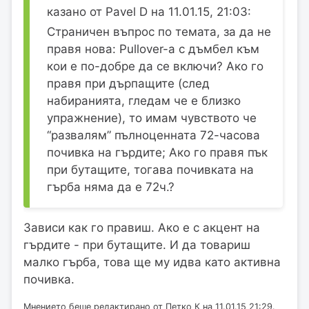
казано от Pavel D на 11.01.15, 21:03:
Страничен въпрос по темата, за да не
правя нова: Pullover-a с дъмбел към
кои е по-добре да се включи? Ако го
правя при дърпащите (след
набиранията, гледам че е близко
упражнение), то имам чувството че
“развалям” пълноценната 72-часова
почивка на гърдите; Ако го правя пък
при бутащите, тогава почивката на
гърба няма да е 72ч.?
Зависи как го правиш. Ако е с акцент на
гърдите - при бутащите. И да товариш
малко гърба, това ще му идва като активна
почивка.
Мнението беше редактирано от Петко К на 11.01.15 21:29.