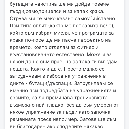
бутащите наистина ще ми дойде повече
гърди,рамо,трицепси и за капак крака.
Струва ми се меко казано самоубийствено.
При типа сплит (както ме поправиха вече),
който съм избрал мисля, че програмата за
крака по-горе ще ми пасне перфектно на
времето, което отделям за фитнес и
възстановяването естествено. Може и за
някои да не съм прав, но аз така ги виждам
нещата. Както и да е. Просто малко се
затруднявам в избора на упражнения в
дните - бутащи/дърпащи. Затруднявам се
именно при подредбата на упражненията и
сериите, за да преминава тренировката
възможно най-гладко, без да съм уморен от
някое упражнение за гърди като започна
раменната преса например. Затова ще съм
ви благодарен ако споделите някакво