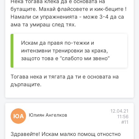
Нека тогава клека да е основата на
бутащите. Махай флайсовете и кик-беците !
Намали си упражненията - може 3-4 да са
ама та умираш след тях.
Искам да правя по-тежки и
интензивни тренировки за крака,
защото това е “слабото ми звено”
Тогава нека и тягата да ти е основата на
дърпащите.
12.04.21
Юлиян Ангелков
ЮА
11:56
#11
Здравейте! Искам малко помощ отностно