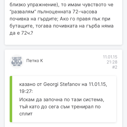
близко упражнение), то имам чувството че
“развалям” пълноценната 72-часова
почивка на гърдите; Ако го правя пък при
бутащите, тогава почивката на гърба няма
да е 72ч.?
11.01.15
Петко К
21:28
#2
казано от Georgi Stefanov на 11.01.15,
19:27:
Искам да започна по тази система,
тъй като до сега съм тренирал по
сплит