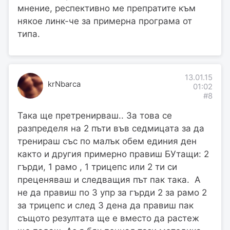
мнение, респективно ме препратите към
някое линк-че за примерна програма от
типа.
13.01.15
krNbarca
01:02
#8
Така ще претренирваш.. За това се
разпределя на 2 пъти във седмицата за да
тренираш със по малък обем единия ден
както и другия примерно правиш БУтащи: 2
гърди, 1 рамо , 1 трицепс или 2 ти си
преценяваш и следващия път пак така. А
не да правиш по 3 упр за гърди 2 за рамо 2
за трицепс и след 3 дена да правиш пак
същото резултата ще е вместо да растеж