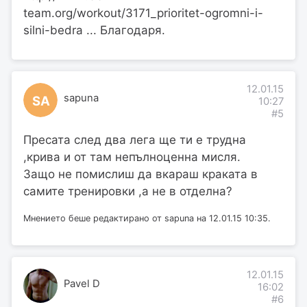
team.org/workout/3171_prioritet-ogromni-i-
silni-bedra ... Благодаря.
12.01.15
sapuna
SA
10:27
#5
Пресата след два лега ще ти е трудна
,крива и от там непълноценна мисля.
Защо не помислиш да вкараш краката в
самите тренировки ,а не в отделна?
Мнението беше редактирано от sapuna на 12.01.15 10:35.
12.01.15
Pavel D
16:02
#6