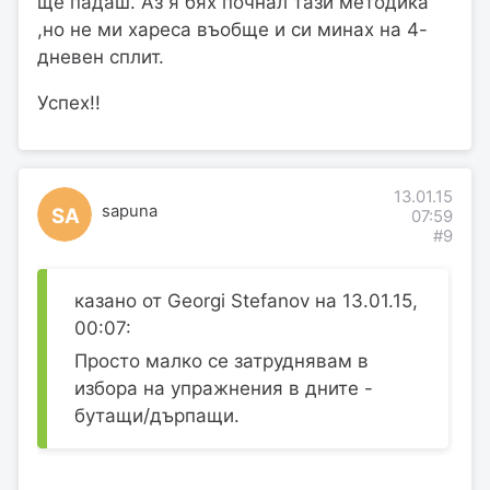
ще падаш. Аз я бях почнал тази методика
,но не ми хареса въобще и си минах на 4-
дневен сплит.
Успех!!
13.01.15
sapuna
SA
07:59
#9
казано от Georgi Stefanov на 13.01.15,
00:07:
Просто малко се затруднявам в
избора на упражнения в дните -
бутащи/дърпащи.