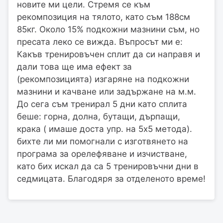
новите ми цели. Стремя се към
рекомпозиция на тялото, като съм 188см
85кг. Около 15% подкожни мазнини съм, но
пресата леко се вижда. Въпросът ми е:
Какъв тренировъчен сплит да си направя и
дали това ще има ефект за
(рекомпозицията) изгаряне на подкожни
мазнини и качване или задържане на м.м.
До сега съм тренирал 5 дни като сплита
беше: горна, долна, бутащи, дърпащи,
крака ( имаше доста упр. на 5х5 метода).
бихте ли ми помогнали с изготвянето на
програма за орелефяване и изчистване,
като бих искал да са 5 тренировъчни дни в
седмицата. Благодяря за отделеното време!