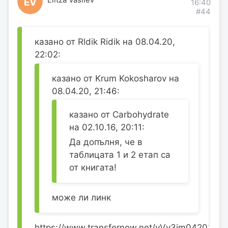
Elitza Vasilev
EV
16:40
#44
казано от Rldik Ridik на 08.04.20,
22:02:
казано от Krum Kokosharov на
08.04.20, 21:46:
казано от Carbohydrate
на 02.10.16, 20:11:
Да допълня, че в
таблицата 1 и 2 етап са
от книгата!
може ли линк
https://www.transfernow.net/vVy3im042020