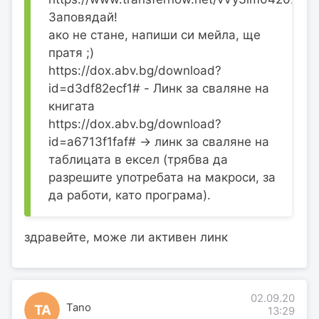
Заповядай!
ако не стане, напиши си мейла, ще
пратя ;)
https://dox.abv.bg/download?
id=d3df82ecf1# - Линк за сваляне на
книгата
https://dox.abv.bg/download?
id=a6713f1faf# -> линк за сваляне на
таблицата в ексел (трябва да
разрешите употребата на макроси, за
да работи, като програма).
здравейте, може ли активен линк
02.09.20
Tano
TA
13:29