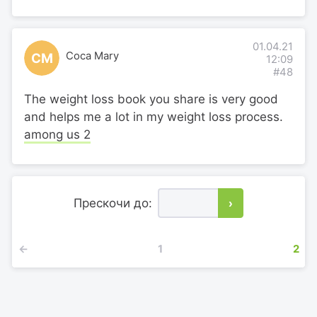
01.04.21
Coca Mary
CM
12:09
#48
The weight loss book you share is very good
and helps me a lot in my weight loss process.
among us 2
Прескочи до:
›
←
1
2