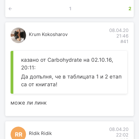
←
1
2
08.04.20
Krum Kokosharov
21:46
#41
казано от Carbohydrate на 02.10.16,
20:11:
Да допълня, че в таблицата 1 и 2 етап
са от книгата!
може ли линк
08.04.20
Rldik Ridik
RR
22:02