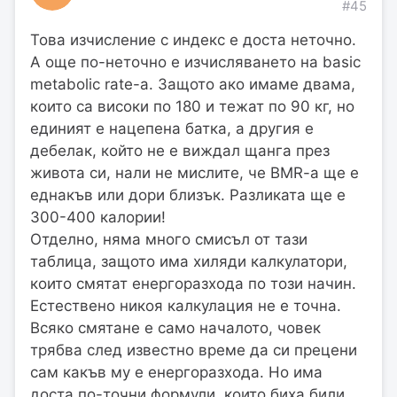
#45
Това изчисление с индекс е доста неточно.
А още по-неточно е изчисляването на basic
metabolic rate-a. Защото ако имаме двама,
които са високи по 180 и тежат по 90 кг, но
единият е нацепена батка, а другия е
дебелак, който не е виждал щанга през
живота си, нали не мислите, че BMR-a ще е
еднакъв или дори близък. Разликата ще е
300-400 калории!
Отделно, няма много смисъл от тази
таблица, защото има хиляди калкулатори,
които смятат енергоразхода по този начин.
Естествено никоя калкулация не е точна.
Всяко смятане е само началото, човек
трябва след известно време да си прецени
сам какъв му е енергоразхода. Но има
доста по-точни формули, които биха били