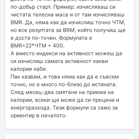
по-добър старт. Пример: изчисляваш си
чистата телесна маса и от там изчисляваш
BMR. Да, няма как да изчислиш точно ЧТМ,
но все резултата за BRM, който получиш ще
е доста по-точен. Формулата е
BMR=22*ЧТМ + 400.
А вместо индекси на активност можеш да
си изчислиш самата активност какви
калории хаби.
Пак казвам, и това няма как да е съвсем
точно, но е много по-близо до истината.
След месец-два смятане на приема на
калории, всеки ще може да си прецени и
енергоразхода. Тези формули са само за
ориентир в началото.