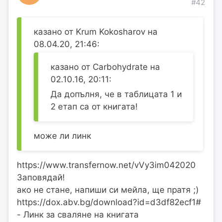
#42
казано от Krum Kokosharov на
08.04.20, 21:46:
казано от Carbohydrate на
02.10.16, 20:11:
Да допълня, че в таблицата 1 и
2 етап са от книгата!
може ли линк
https://www.transfernow.net/vVy3im042020
Заповядай!
ако не стане, напиши си мейла, ще пратя ;)
https://dox.abv.bg/download?id=d3df82ecf1#
- Линк за сваляне на книгата