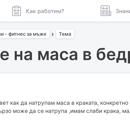
Как работим?
Знан
и - фитнес за мъже
Тема
 на маса в бед
ет как да натрупам маса в краката, конкретно 
бързо може да се натрупа ,имам слаби крака, ма