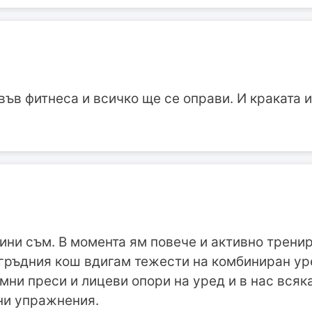
ъв фитнеса и всичко ще се оправи. И краката и
одини съм. В момента ям повече и активно трен
а гръдния кош вдигам тежести на комбиниран уре
мни преси и лицеви опори на уред и в нас всяк
ни упражнения.