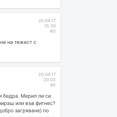
20.04.17
15:30
#3
не на тежест с
20.04.17
20:03
#4
и бедра. Мерил ли си
енираш или във фитнес?
добро загряване) по