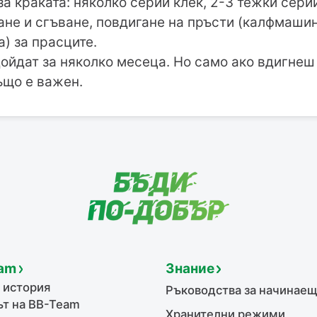
а краката: няколко серии клек, 2-3 тежки сери
ане и сгъване, повдигане на пръсти (калфмаши
) за прасците.
дойдат за няколко месеца. Но само ако вдигнеш 
що е важен.
am
Знание
 история
Ръководства за начинае
т на BB-Team
Хранителни режими