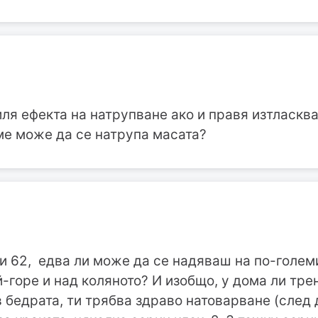
ля ефекта на натрупване ако и правя изтласква
ме може да се натрупа масата?
и 62, едва ли може да се надяваш на по-голем
й-горе и над коляното? И изобщо, у дома ли тр
 бедрата, ти трябва здраво натоварване (след 