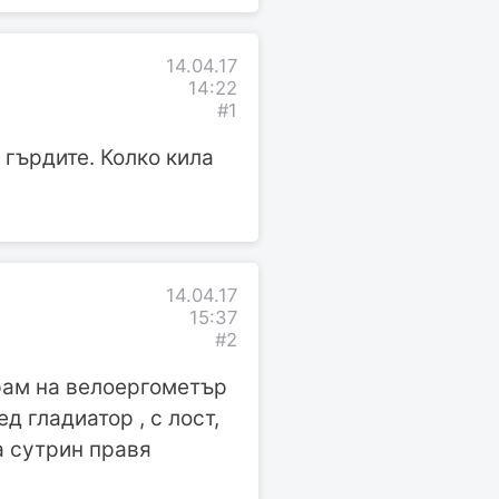
14.04.17
14:22
#1
 гърдите. Колко кила
14.04.17
15:37
#2
ирам на велоергометър
д гладиатор , с лост,
а сутрин правя