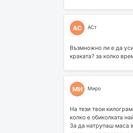
АС
АСт
Възмножно ли е да уси
краката? за колко вре
МИ
Миро
На тези твои килограм
колко е обиколката на
За да натрупаш маса в