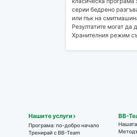
класическа програма з
серии бедрено разгъв
или пък на смитмашина
Резултатите могат да 
Хранителния режим съ
Нашите услуги
BB-Te
Нашата
Програма: по-добро начало
Методъ
Тренирай с BB-Team