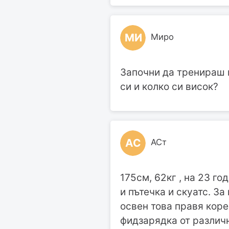
МИ
Миро
Започни да тренираш в
си и колко си висок?
АС
АСт
175см, 62кг , на 23 г
и пътечка и скуатс. З
освен това правя коре
фидзарядка от различ