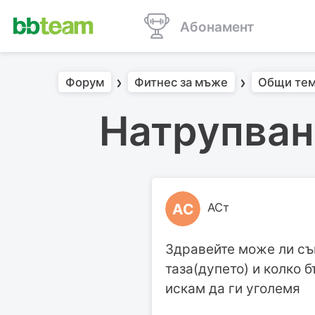
Абонамент
Форум
Фитнес за мъже
Общи тем
Натрупване
АС
АСт
Здравейте може ли съв
таза(дупето) и колко 
искам да ги уголемя