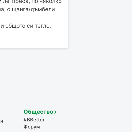
и легпреса, по няколко
на, с щанга/дъмбели
и общото си тегло.
Общество
#BBetter
щи
Форум