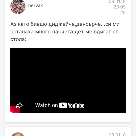
08.01.18
nervak
23:09
#8
Аз като бившо диджейче,денсърче...си ми
останаха много парчета,дет ме вдигат от
стола:
08.01.18