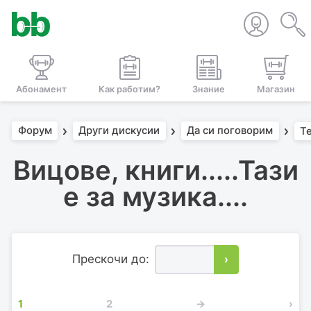
Абонамент
Как работим?
Знание
Магазин
Форум
Други дискусии
Да си поговорим
Т
Вицове, книги.....Тази
е за музика....
Прескочи до:
›
1
2
→
›