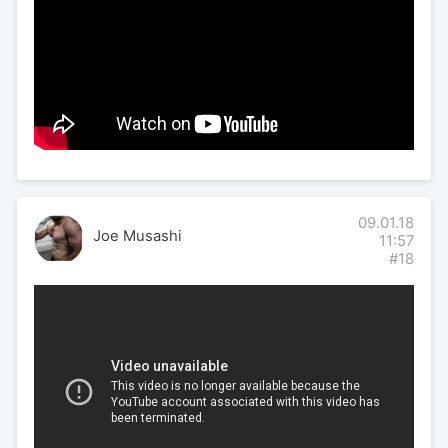
09.01.18
Joe Musashi
11:57
#18