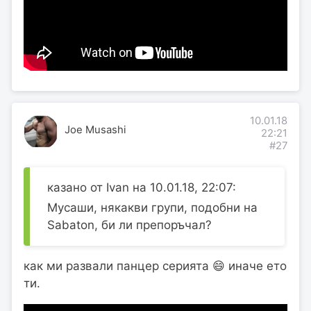
10.01.18
Joe Musashi
22:21
#27
казано от Ivan на 10.01.18, 22:07:
Мусаши, някакви групи, подобни на
Sabaton, би ли препоръчал?
как ми развали панцер серията 😄 иначе ето
ти.