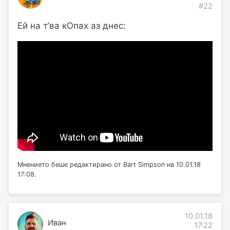
#22
Ей на т’ва кОпах аз днес:
Мнението беше редактирано от Bart Simpson на 10.01.18
17:08.
10.01.18
Иван
17:22