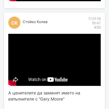
11.01.18
Стойко Колев
СК
16:41
#30
А ценителите да заменят името на
изпълнителя с “Gary Moore”