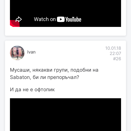
10.01.18
Ivan
22:07
#26
Мусаши, някакви групи, подобни на
Sabaton, би ли препоръчал?
И да не е офтопик