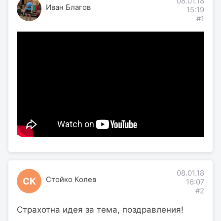
08.01.18
Иван Благов
15:19
#1
08.01.18
Стойко Колев
СК
16:07
#2
Страхотна идея за тема, поздравления!