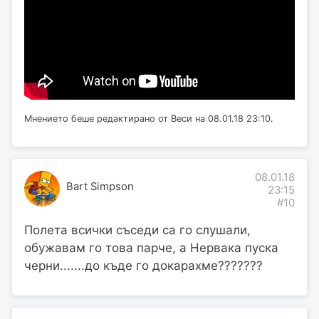
Мнението беше редактирано от Веси на 08.01.18 23:10.
08.01.18
Bart Simpson
23:15
#10
Полета всички съседи са го слушали,
обужавам го това парче, а Нервака пуска
черни.......до къде го докарахме???????