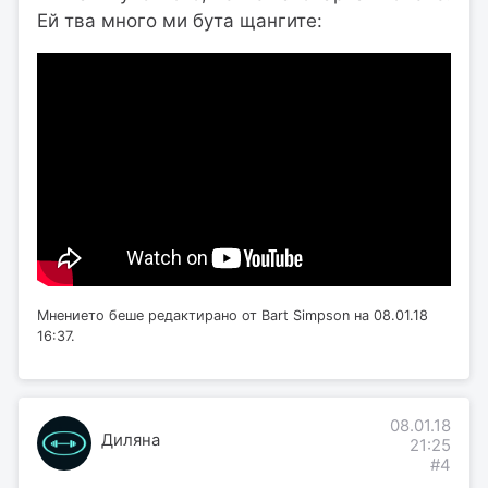
Ей тва много ми бута щангите:
Мнението беше редактирано от Bart Simpson на 08.01.18
16:37.
08.01.18
Диляна
21:25
#4