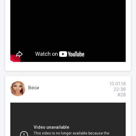
10.01.18
Веси
22:36
#28