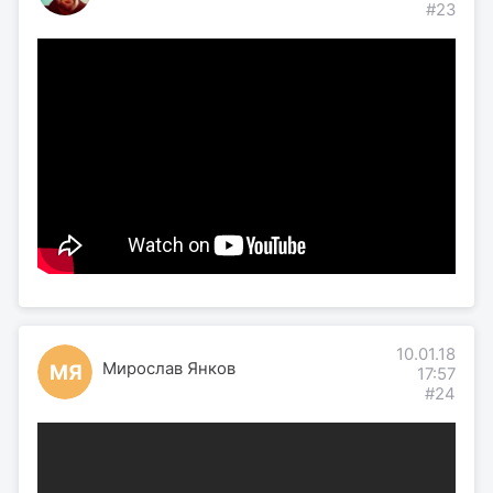
#23
10.01.18
Мирослав Янков
МЯ
17:57
#24