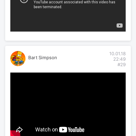
10.01.18
Bart Simpson
22:49
#29