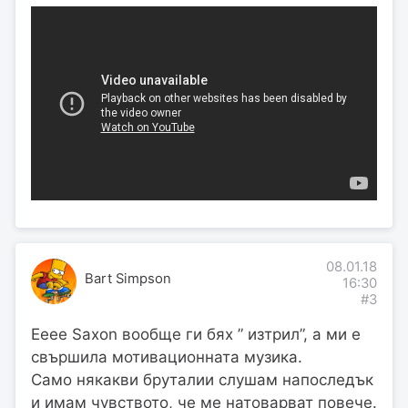
08.01.18
Bart Simpson
16:30
#3
Ееее Saxon вообще ги бях ” изтрил”, а ми е
свършила мотивационната музика.
Само някакви бруталии слушам напоследък
и имам чувството, че ме натоварват повече.