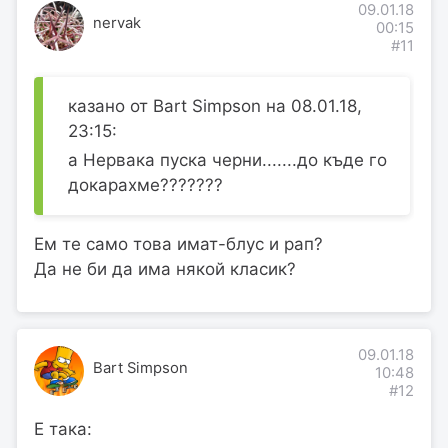
09.01.18
nervak
00:15
#11
казано от Bart Simpson на 08.01.18,
23:15:
а Нервака пуска черни.......до къде го
докарахме???????
Ем те само това имат-блус и рап?
Да не би да има някой класик?
09.01.18
Bart Simpson
10:48
#12
Е така: