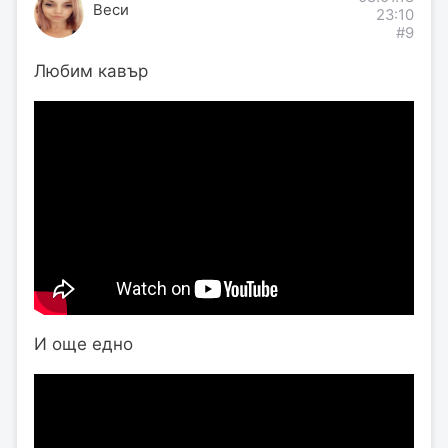
Веси
23:10
#9
Любим кавър
И още едно