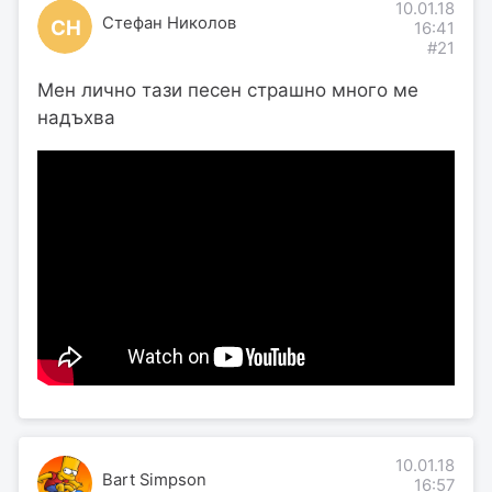
10.01.18
Стефан Николов
СН
16:41
#21
Мен лично тази песен страшно много ме
надъхва
10.01.18
Bart Simpson
16:57