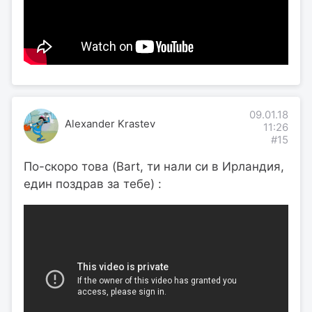
09.01.18
Alexander Krastev
11:26
#15
По-скоро това (Bart, ти нали си в Ирландия,
един поздрав за тебе) :