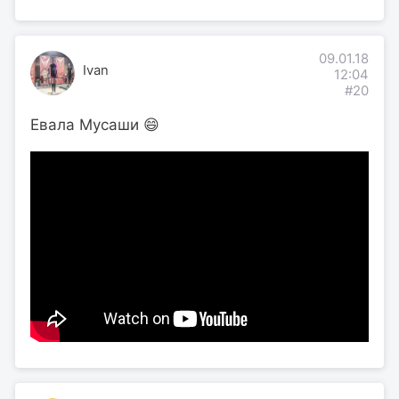
09.01.18
Ivan
12:04
#20
Евала Мусаши 😄