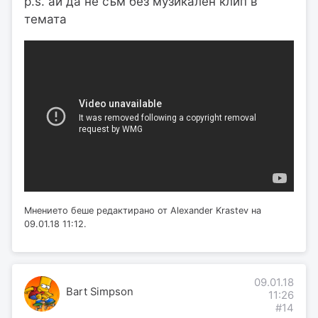
p.s. ай да не съм без музикален клип в
темата
Мнението беше редактирано от Alexander Krastev на
09.01.18 11:12.
09.01.18
Bart Simpson
11:26
#14