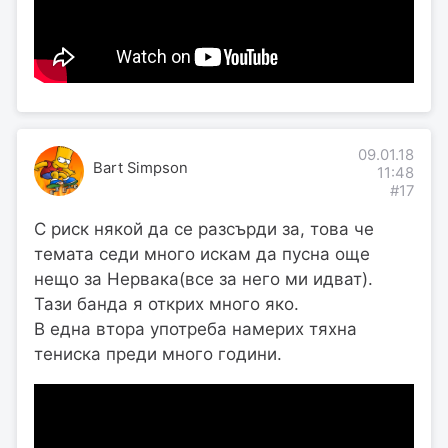
09.01.18
Bart Simpson
11:48
#17
С риск някой да се разсърди за, това че
темата седи много искам да пусна още
нещо за Нервака(все за него ми идват).
Тази банда я открих много яко.
В една втора употреба намерих тяхна
тениска преди много години.