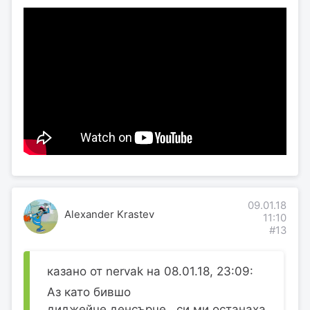
09.01.18
Alexander Krastev
11:10
#13
казано от nervak на 08.01.18, 23:09:
Аз като бившо
диджейче,денсърче...си ми останаха