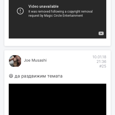
10.01.18
Joe Musashi
21:36
#25
😄 да раздвижим темата