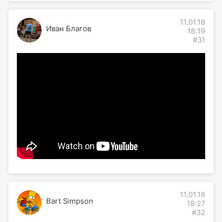
11.01.18
Иван Благов
18:19
#31
11.01.18
Bart Simpson
18:27
#32