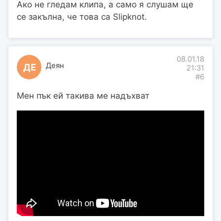
Ако не гледам клипа, а само я слушам ще
се закълна, че това са Slipknot.
08.01.18
Деян
ДЕ
21:31
#6
Мен пък ей такива ме надъхват