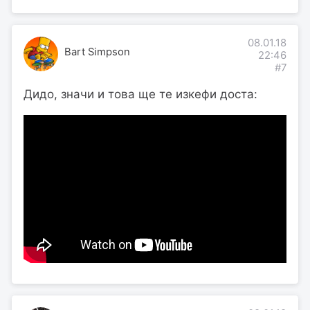
08.01.18
Bart Simpson
22:46
#7
Дидо, значи и това ще те изкефи доста: