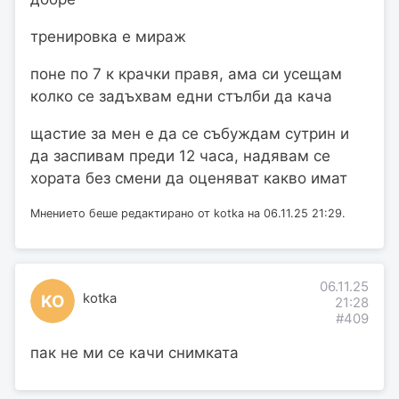
тренировка е мираж
поне по 7 к крачки правя, ама си усещам
колко се задъхвам едни стълби да кача
щастие за мен е да се събуждам сутрин и
да заспивам преди 12 часа, надявам се
хората без смени да оценяват какво имат
Мнението беше редактирано от kotka на 06.11.25 21:29.
06.11.25
kotka
KO
21:28
#409
пак не ми се качи снимката