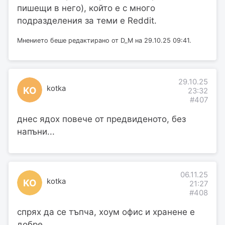
пишещи в него), който е с много
подразделения за теми е Reddit.
Мнението беше редактирано от D_M на 29.10.25 09:41.
29.10.25
kotka
KO
23:32
#407
днес ядох повече от предвиденото, без
напъни...
06.11.25
kotka
KO
21:27
#408
спрях да се тъпча, хоум офис и хранене е
добре