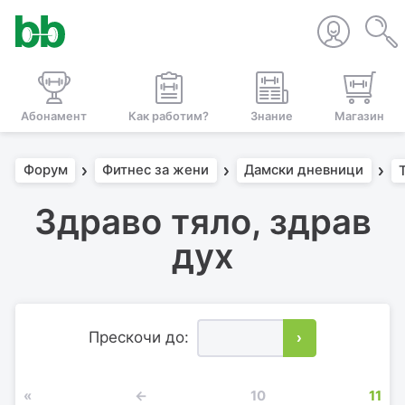
Абонамент
Как работим?
Знание
Магазин
Форум
Фитнес за жени
Дамски дневници
Здраво тяло, здрав
дух
Прескочи до:
›
«
←
10
11