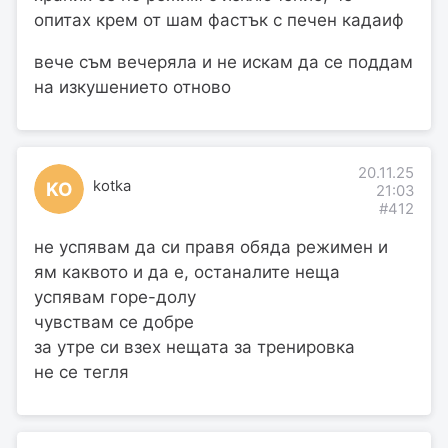
опитах крем от шам фастък с печен кадаиф
вече съм вечеряла и не искам да се поддам
на изкушението отново
20.11.25
kotka
KO
21:03
#412
не успявам да си правя обяда режимен и
ям каквото и да е, останалите неща
успявам горе-долу
чувствам се добре
за утре си взех нещата за тренировка
не се тегля