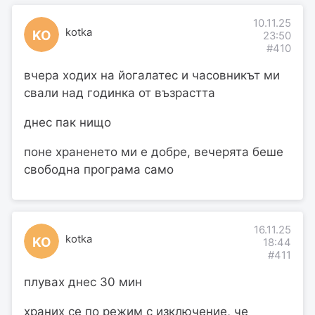
10.11.25
kotka
KO
23:50
#410
вчера ходих на йогалатес и часовникът ми
свали над годинка от възрастта
днес пак нищо
поне храненето ми е добре, вечерята беше
свободна програма само
16.11.25
kotka
KO
18:44
#411
плувах днес 30 мин
храних се по режим с изключение, че