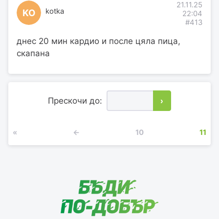
21.11.25
kotka
KO
22:04
#413
днес 20 мин кардио и после цяла пица,
скапана
Прескочи до:
›
«
←
10
11