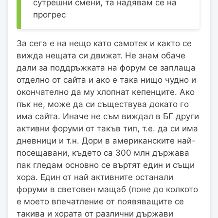
сутрешни смени, та надявам се на
прогрес
За сега е на нещо като самотек и както се
вижда нещата си движат. Не знам обаче
дали за поддръжката на форум се заплаща
отделно от сайта и ако е така нищо чудно и
окончателно да му хлопнат кепенците. Ако
пък не, може да си съществува докато го
има сайта. Иначе не съм виждал в БГ други
активни форуми от такъв тип, т.е. да си има
дневници и т.н. Дори в американските най-
посещавани, където са 300 млн държава
пак гледам основно се въртят един и същи
хора. Един от най активните останали
форуми в световен мащаб (поне до колкото
е моето впечатление от появяващите се
такива и хората от различни държави