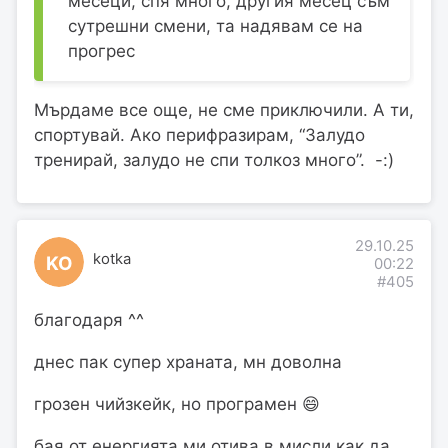
месеци, спя много, другия месец съм
сутрешни смени, та надявам се на
прогрес
Мърдаме все още, не сме приключили. А ти,
спортувай. Ако перифразирам, “Залудо
тренирай, залудо не спи толкоз много”. -:)
29.10.25
kotka
KO
00:22
#405
благодаря ^^
днес пак супер храната, мн доволна
грозен чийзкейк, но програмен 😄
бая от енергията ми отива в мисли как да