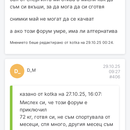
съм си вкъши, за да мога да си сготвя
снимки май не могат да се качват
а ако този форум умре, има ли алтернатива
Мнението беше редактирано от kotka на 29.10.25 00:24.
29.10.25
D_M
D_
09:27
#406
казано от kotka на 27.10.25, 16:07:
Мислех си, че този форум е
приключил
72 кг, готвя си, не съм спортувала от
месеци, спя много, другия месец съм