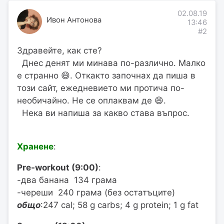
02.08.19
Ивон Антонова
13:46
#2
Здравейте, как сте?
Днес денят ми минава по-различно. Малко
е странно 😄. Откакто започнах да пиша в
този сайт, ежедневието ми протича по-
необичайно. Не се оплаквам де 😄.
Нека ви напиша за какво става въпрос.
Хранене
:
Pre-workout (9:00)
:
-два банана 134 грама
-череши 240 грама (без остатъците)
общо
:247 cal; 58 g carbs; 4 g protein; 1 g fat