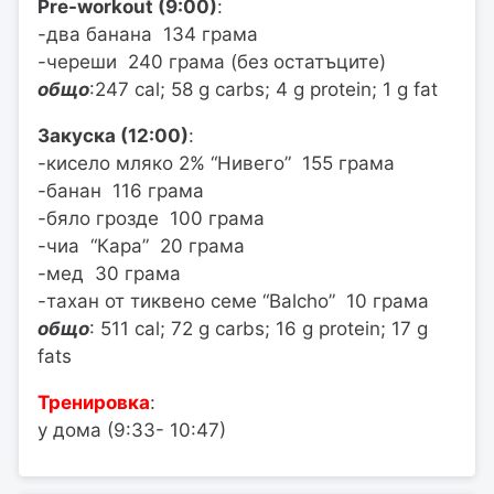
Pre-workout (9:00)
:
-два банана 134 грама
-череши 240 грама (без остатъците)
общо
:247 cal; 58 g carbs; 4 g protein; 1 g fat
Закуска (12:00)
:
-кисело мляко 2% “Нивего” 155 грама
-банан 116 грама
-бяло грозде 100 грама
-чиа “Кара” 20 грама
-мед 30 грама
-тахан от тиквено семе “Balcho” 10 грама
общо
: 511 cal; 72 g carbs; 16 g protein; 17 g
fats
Тренировка
:
у дома (9:33- 10:47)