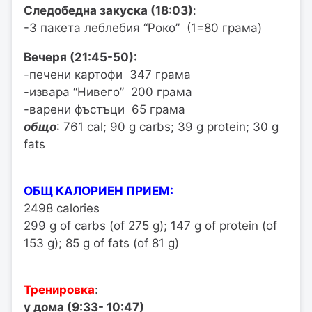
Следобeдна закуска (18:03)
:
-3 пакета леблебия “Роко” (1=80 грама)
Вечеря (21:45-50):
-печени картофи 347 грама
-извара “Нивего” 200 грама
-варени фъстъци 65 грама
общо
: 761 cal; 90 g carbs; 39 g protein; 30 g
fats
OБЩ КАЛОРИЕН ПРИЕМ:
2498 calories
299 g of carbs (of 275 g); 147 g of protein (of
153 g); 85 g of fats (of 81 g)
Тренировка
:
у дома (9:33- 10:47)