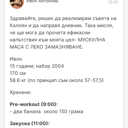
Ивон Антонова
12:01
Здравейте, реших да реализирам съвета на
Калоян и да направя дневник. Така мисля,
че ще мога да прочета ефикасни
напътствия към моята цел-
МУСКУЛНА
МАСА С ЛЕКО ЗАМАЗНЯВАНЕ.
Ивон
15 години; набор 2004
170 см
58.6 кг (по принцип съм около 57-57,5)
Хранене:
Pre-workout (9:00):
- два банана около 150 грама
Закуска (11:00):