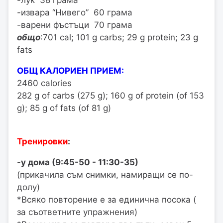
-лук 38 грама
-извара “Нивего” 60 грама
-варени фъстъци 70 грама
общо
:701 cal; 101 g carbs; 29 g protein; 23 g
fats
ОБЩ КАЛОРИЕН ПРИЕМ:
2460 calories
282 g of carbs (275 g); 160 g of protein (of 153
g); 85 g of fats (of 81 g)
Тренировки
:
-
у дома (9:45-50 - 11:30-35)
(прикачила съм снимки, намиращи се по-
долу)
*Всяко повторение е за единична посока (
за съответните упражнения)