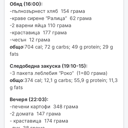
Обяд (16:00):
-пълнозърнест хляб 154 грама
-краве сирене “Ралица” 62 грама
-2 варени яйца 110 грама
-краставица 177 грама
-чесън 12 грама
общо
:704 cal; 72 g carbs; 49 g protein; 29 g
fats
Следобедна закуска (19:10-15):
-3 пакета леблебия “Роко” (1=80 грама)
общо
:374 cal; 12,1 g carbs; 55,9 g protein; 11,3
g fats
Вечеря (22:03):
-печени картофи 348 грама
-2 домата 147 грама
- краставица 174 грама