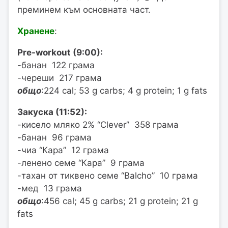
преминем към основната част.
Хранене
:
Pre-workout (9:00):
-банан 122 грама
-череши 217 грама
общо
:224 cal; 53 g carbs; 4 g protein; 1 g fats
Закуска (11:52):
-кисело мляко 2% “Clever” 358 грама
-банан 96 грама
-чиа “Кара” 12 грама
-ленено семе “Кара” 9 грама
-тахан от тиквено семе “Balcho” 10 грама
-мед 13 грама
общо
:456 cal; 45 g carbs; 21 g protein; 21 g
fats