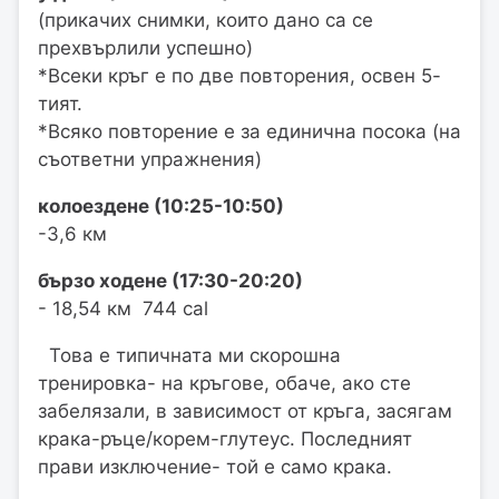
(прикачих снимки, които дано са се
прехвърлили успешно)
*Всеки кръг е по две повторения, освен 5-
тият.
*Всяко повторение е за единична посока (на
съответни упражнения)
колоездене (10:25-10:50)
-3,6 км
бързо ходене (17:30-20:20)
- 18,54 км 744 cal
Това е типичната ми скорошна
тренировка- на кръгове, обаче, ако сте
забелязали, в зависимост от кръга, засягам
крака-ръце/корем-глутеус. Последният
прави изключение- той е само крака.