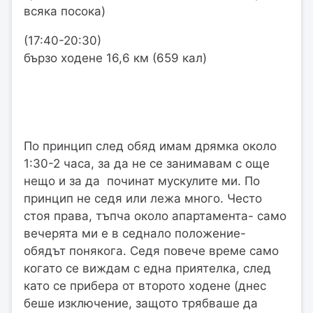
всяка посока)
(17:40-20:30)
бързо ходене 16,6 км (659 кал)
По принцип след обяд имам дрямка около
1:30-2 часа, за да не се занимавам с още
нещо и за да починат мускулите ми. По
принцип не седя или лежа много. Често
стоя права, тъпча около апартамента- само
вечерята ми е в седнало положение-
обядът понякога. Седя повече време само
когато се виждам с една приятелка, след
като се прибера от второто ходене (днес
беше изключение, защото трябваше да