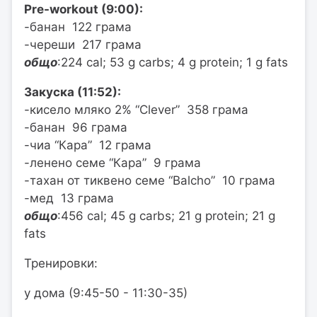
Pre-workout (9:00):
-банан 122 грама
-череши 217 грама
общо
:224 cal; 53 g carbs; 4 g protein; 1 g fats
Закуска (11:52):
-кисело мляко 2% “Clever” 358 грама
-банан 96 грама
-чиа “Кара” 12 грама
-ленено семе “Кара” 9 грама
-тахан от тиквено семе “Balcho” 10 грама
-мед 13 грама
общо
:456 cal; 45 g carbs; 21 g protein; 21 g
fats
Тренировки:
у дома (9:45-50 - 11:30-35)