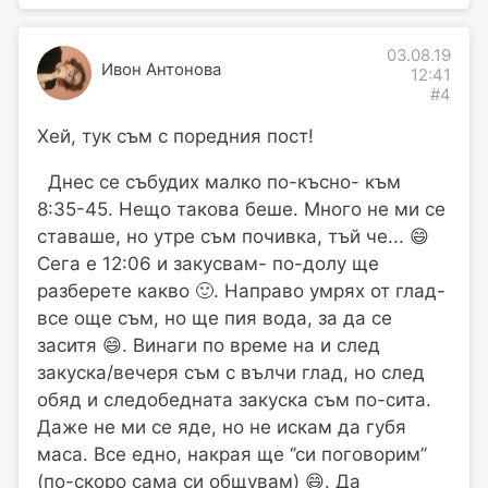
03.08.19
Ивон Антонова
12:41
#4
Хей, тук съм с поредния пост!
Днес се събудих малко по-късно- към
8:35-45. Нещо такова беше. Много не ми се
ставаше, но утре съм почивка, тъй че... 😄
Сега е 12:06 и закусвам- по-долу ще
разберете какво 🙂. Направо умрях от глад-
все още съм, но ще пия вода, за да се
заситя 😄. Винаги по време на и след
закуска/вечеря съм с вълчи глад, но след
обяд и следобедната закуска съм по-сита.
Даже не ми се яде, но не искам да губя
маса. Все едно, накрая ще ‘’си поговорим’’
(по-скоро сама си общувам) 😄. Да