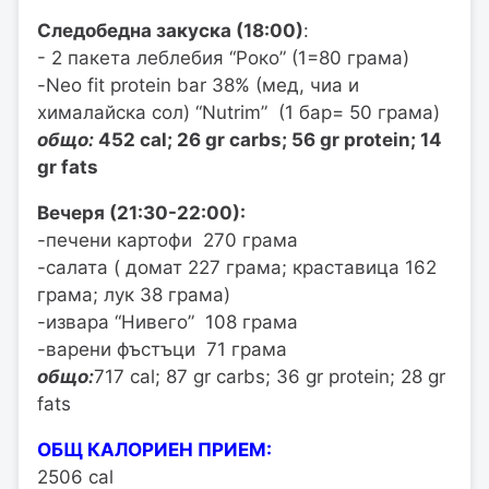
Следобедна закуска (18:00)
:
- 2 пакета леблебия “Роко” (1=80 грама)
-Neo fit protein bar 38% (мед, чиа и
хималайска сол) “Nutrim” (1 бар= 50 грама)
общо:
452 cal; 26 gr carbs; 56 gr protein; 14
gr fats
Вечеря (21:30-22:00):
-печени картофи 270 грама
-салата ( домат 227 грама; краставица 162
грама; лук 38 грама)
-извара “Нивего” 108 грама
-варени фъстъци 71 грама
общо:
717 cal; 87 gr carbs; 36 gr protein; 28 gr
fats
OБЩ КАЛОРИЕН ПРИЕМ:
2506 cal