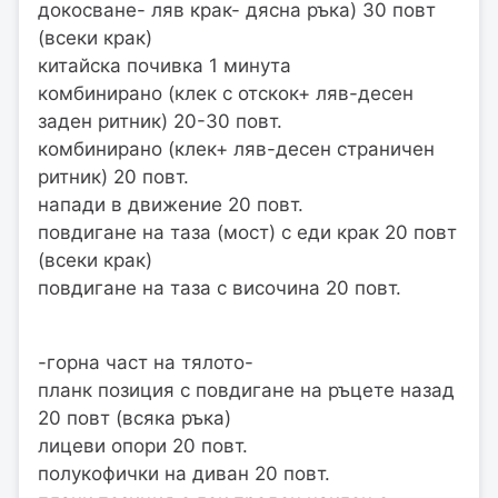
докосване- ляв крак- дясна ръка) 30 повт
(всеки крак)
китайска почивка 1 минута
комбинирано (клек с отскок+ ляв-десен
заден ритник) 20-30 повт.
комбинирано (клек+ ляв-десен страничен
ритник) 20 повт.
напади в движение 20 повт.
повдигане на таза (мост) с еди крак 20 повт
(всеки крак)
повдигане на таза с височина 20 повт.
-горна част на тялото-
планк позиция с повдигане на ръцете назад
20 повт (всяка ръка)
лицеви опори 20 повт.
полукофички на диван 20 повт.