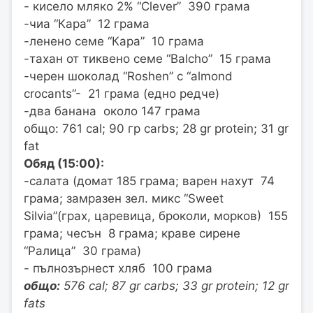
- кисело мляко 2% “Clever” 390 грама
-чиа “Кара” 12 грама
-ленено семе “Кара” 10 грама
-тахан от тиквено семе “Balcho” 15 грама
-черен шоколад “Roshen” с “almond
crocants”- 21 грама (едно редче)
-два банана около 147 грама
общо:
761 cal; 90 гр carbs; 28 gr protein; 31 gr
fat
Обяд (15:00):
-салата (домат 185 грама; варен нахут 74
грама; замразен зел. микс “Sweet
Silvia”(грах, царевица, броколи, морков) 155
грама; чесън 8 грама; краве сирене
“Ралица” 30 грама)
- пълнозърнест хляб 100 грама
общо:
576 cal; 87 gr carbs; 33 gr protein; 12 gr
fats