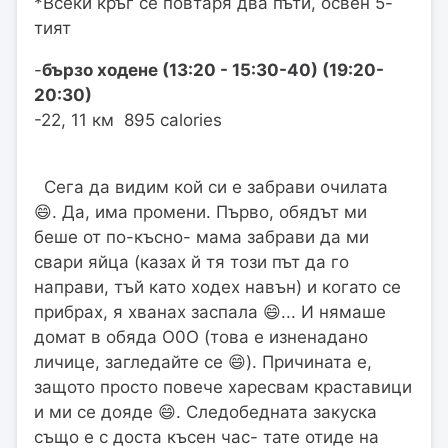
*Всеки кръг се повтаря два пъти, освен 5-
тият
-
бързо ходене (13:20 - 15:30-40) (19:20-
20:30)
-22, 11 км 895 calories
Сега да видим кой си е забрави очилата
😄. Да, има промени. Първо, обядът ми
беше от по-късно- мама забрави да ми
свари яйца (казах й тя този път да го
направи, тъй като ходех навън) и когато се
прибрах, я хванах заспала 😄... И нямаше
домат в обяда О0О (това е изненадано
личице, загледайте се 😄). Причината е,
защото просто повече харесвам краставици
и ми се дояде 😄. Следобедната закуска
също е с доста късен час- тате отиде на