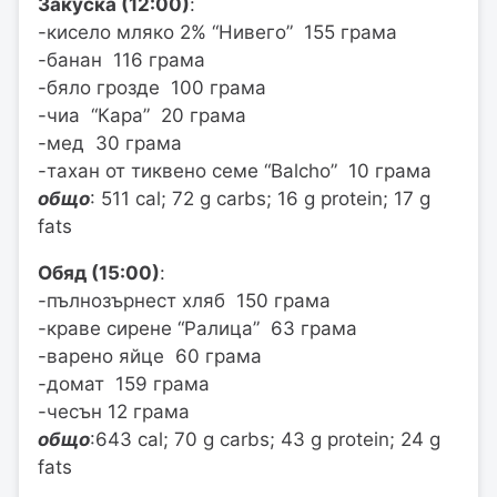
Закуска (12:00)
:
-кисело мляко 2% “Нивего” 155 грама
-банан 116 грама
-бяло грозде 100 грама
-чиа “Кара” 20 грама
-мед 30 грама
-тахан от тиквено семе “Balcho” 10 грама
общо
: 511 cal; 72 g carbs; 16 g protein; 17 g
fats
Обяд (15:00)
:
-пълнозърнест хляб 150 грама
-краве сирене “Ралица” 63 грама
-варено яйце 60 грама
-домат 159 грама
-чесън 12 грама
общо
:643 cal; 70 g carbs; 43 g protein; 24 g
fats