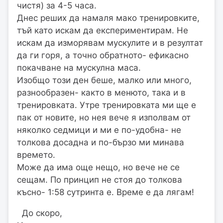
чистя) за 4-5 часа.
Днес реших да намаля мако тренировките,
тъй като искам да експериментирам. Не
искам да изморявам мускулите и в резултат
да ги горя, а точно обратното- ефикасно
покачване на мускулна маса.
Изобщо този ден беше, малко или много,
разнообразен- както в менюто, така и в
тренировката. Утре тренировката ми ще е
пак от новите, но нея вече я изполвам от
няколко седмици и ми е по-удобна- не
толкова досадна и по-бързо ми минава
времето.
Може да има още нещо, но вече не се
сещам. По принцип не стоя до толкова
късно- 1:58 сутринта е. Време е да лягам!
До скоро,