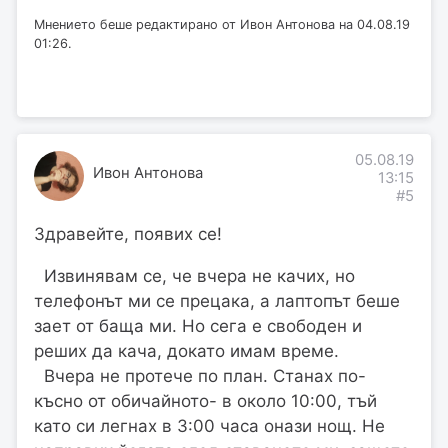
Мнението беше редактирано от Ивон Антонова на 04.08.19
01:26.
05.08.19
Ивон Антонова
13:15
#5
Здравейте, появих се!
Извинявам се, че вчера не качих, но
телефонът ми се прецака, а лаптопът беше
зает от баща ми. Но сега е свободен и
реших да кача, докато имам време.
Вчера не протече по план. Станах по-
късно от обичайното- в около 10:00, тъй
като си легнах в 3:00 часа онази нощ. Не