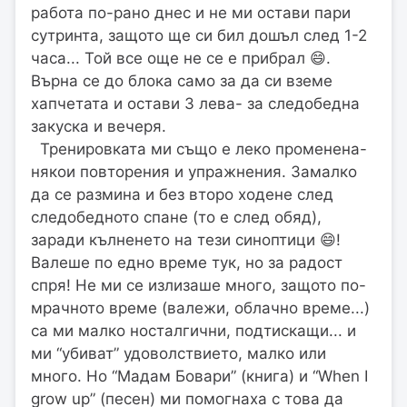
работа по-рано днес и не ми остави пари
сутринта, защото ще си бил дошъл след 1-2
часа... Той все още не се е прибрал 😄.
Върна се до блока само за да си вземе
хапчетата и остави 3 лева- за следобедна
закуска и вечеря.
Тренировката ми също е леко променена-
някои повторения и упражнения. Замалко
да се размина и без второ ходене след
следобедното спане (то е след обяд),
заради кълненето на тези синоптици 😄!
Валеше по едно време тук, но за радост
спря! Не ми се излизаше много, защото по-
мрачното време (валежи, облачно време...)
са ми малко носталгични, подтискащи... и
ми “убиват” удоволствието, малко или
много. Но “Мадам Бовари” (книга) и “When I
grow up” (песен) ми помогнаха с това да