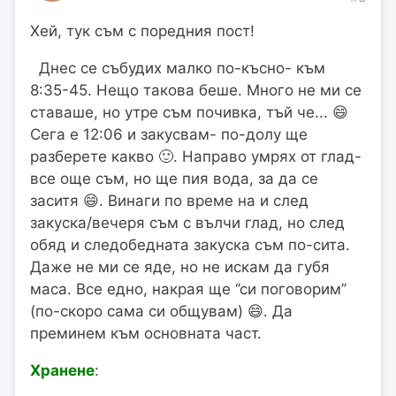
Хей, тук съм с поредния пост!
Днес се събудих малко по-късно- към
8:35-45. Нещо такова беше. Много не ми се
ставаше, но утре съм почивка, тъй че... 😄
Сега е 12:06 и закусвам- по-долу ще
разберете какво 🙂. Направо умрях от глад-
все още съм, но ще пия вода, за да се
заситя 😄. Винаги по време на и след
закуска/вечеря съм с вълчи глад, но след
обяд и следобедната закуска съм по-сита.
Даже не ми се яде, но не искам да губя
маса. Все едно, накрая ще ‘’си поговорим’’
(по-скоро сама си общувам) 😄. Да
преминем към основната част.
Хранене
: