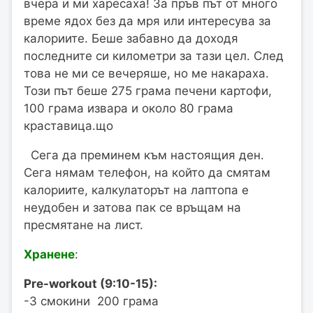
вчера и ми харесаха! За пръв път от много
време ядох без да мря или интересува за
калориите. Беше забавно да доходя
последните си километри за тази цел. След
това не ми се вечеряше, но ме накараха.
Този път беше 275 грама печени картофи,
100 грама извара и около 80 грама
краставица.що
Сега да преминем към настоящия ден.
Сега нямам телефон, на който да смятам
калориите, калкулаторът на лаптопа е
неудобен и затова пак се връщам на
пресмятане на лист.
Хранене
:
Pre-workout (9:10-15):
-3 смокини 200 грама