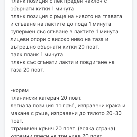
планк позиция с лек преден наклон с
обърнати китки 1 минута
планк позиция с ръце на нивото на главата
и сгъване на лактите до пода 1 минута
супермен със сгъване в лактите 1 минута
лицеви опори с високо ниво на таза и
вътрешно обърнати китки 20 повт.
паяк планк 1 минута
планк със сгънати лакти и повдигане на
таза 20 повт.
-корем
планински катерач 20 повт.
легнала позиция по гръб, изправени крака и
махане с ръце, изправени до тялото 20-30
повт.
страничен крънч 20 повт. (всяка страна)
коремни преси на три нива 20 повт.