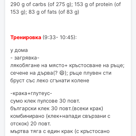
290 g of carbs (of 275 g); 153 g of protein (of
153 g); 83 g of fats (of 83 g)
Тренировка
(9:33- 10:45):
у дома
- загрявка-
лякобягане на място+ кръстосване на ръце;
сечене на дърва(? 😄); ръце плувен сти
бруст със леко сгънати колене
-крака+глутеус-
сумо клек пулсове 30 повт.
български клек 30 повт.(всеки крак)
комбинирано (клек+напади свързани с
отскок) 20 повт.
мъртва тяга с един крак (с кръстосано