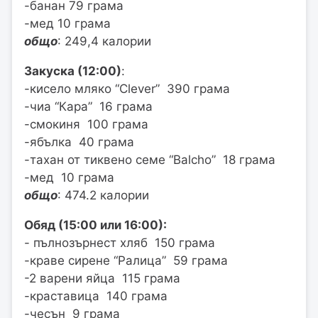
-банан 79 грама
-мед 10 грама
общо
: 249,4 калории
Закуска (12:00)
:
-кисело мляко “Clever” 390 грама
-чиа “Кара” 16 грама
-смокиня 100 грама
-ябълка 40 грама
-тахан от тиквено семе “Balcho” 18 грама
-мед 10 грама
общо
: 474.2 калории
Обяд (15:00 или 16:00):
- пълнозърнест хляб 150 грама
-краве сирене “Ралица” 59 грама
-2 варени яйца 115 грама
-краставица 140 грама
-чесън 9 грама