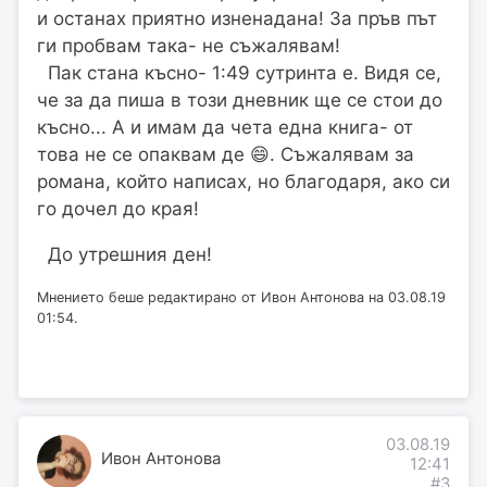
и останах приятно изненадана! За пръв път
ги пробвам така- не съжалявам!
Пак стана късно- 1:49 сутринта е. Видя се,
че за да пиша в този дневник ще се стои до
късно... А и имам да чета една книга- от
това не се опаквам де 😄. Съжалявам за
романа, който написах, но благодаря, ако си
го дочел до края!
До утрешния ден!
Мнението беше редактирано от Ивон Антонова на 03.08.19
01:54.
03.08.19
Ивон Антонова
12:41
#3