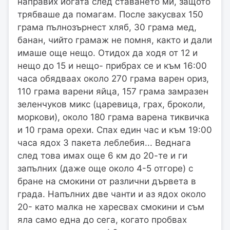
направих йогата след ставането ми, защото
трябваше да помагам. После закусвах 150
грама пълнозърнест хляб, 30 грама мед,
банан, чийто грамаж не помня, както и дали
имаше още нещо. Отидох да ходя от 12 и
нещо до 15 и нещо- прибрах се и към 16:00
часа обядваах около 270 грама варен ориз,
110 грама варени яйца, 157 грама замразен
зеленчуков микс (царевица, грах, броколи,
моркови), около 180 грама варена тиквичка
и 10 грама орехи. Спах един час и към 19:00
часа ядох 3 пакета леблебия... Веднага
след това имах още 6 км до 20-те и ги
запълних (даже още около 4-5 отгоре) с
бране на смокини от различни дървета в
града. Напълних две чанти и аз ядох около
20- като малка не харесвах смокини и съм
яла само една до сега, когато пробвах