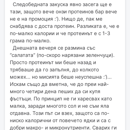
Следобедната закуска явно засега ще е
тази, защото вече онзи протеинов бар вече
не е на промоция :’). Нищо де, пак ме
снабдява с доста протеин. Разликата е, че е
по-малко калории и че протеинът е с 1-3
грама по-малко.
Днешната вечеря се размина със
“салатата” (по-скоро нарязани зеленчуци).
Просто протеинът ми беше назад и
трябваше да го запълня, до колкото
можех... но мисията беше неуспешна :’)...
Искам също да вметна, че до преи най-
много четири дена пеших да си купя
фъстъци. По принцип не ги харесвах като
малка, заради многото сол и не съм яла
отдавна. Този път си взех, защото са по-
ниско калорични от повечето ядки и са с
добри макро- и микронутриенти. Сварих ги