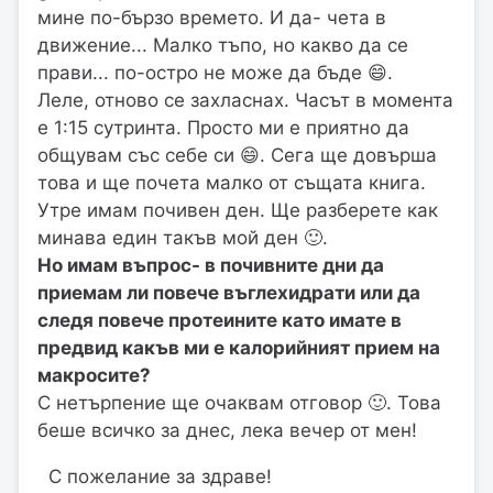
мине по-бързо времето. И да- чета в
движение... Малко тъпо, но какво да се
прави... по-остро не може да бъде 😄.
Леле, отново се захласнах. Часът в момента
е 1:15 сутринта. Просто ми е приятно да
общувам със себе си 😄. Сега ще довърша
това и ще почета малко от същата книга.
Утре имам почивен ден. Ще разберете как
минава един такъв мой ден 🙂.
Но имам въпрос- в почивните дни да
приемам ли повече въглехидрати или да
следя повече протеините като имате в
предвид какъв ми е калорийният прием на
макросите?
С нетърпение ще очаквам отговор 🙂. Това
беше всичко за днес, лека вечер от мен!
С пожелание за здраве!