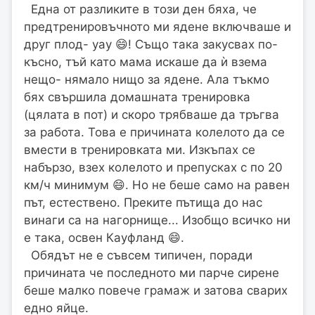
Една от разликите в този ден бяха, че
предтренировъчното ми ядене включваше и
друг плод- уау 😄! Също така закусвах по-
късно, тъй като мама искаше да ѝ взема
нещо- нямало нищо за ядене. Ала тъкмо
бях свършила домашната тренировка
(цялата в пот) и скоро трябваше да тръгва
за работа. Това е причината колелото да се
вмести в тренировката ми. Изкъпах се
набързо, взех колелото и препусках с по 20
км/ч минимум 😄. Но не беше само на равен
път, естествено. Преките пътища до нас
винаги са на нагорнище... Изобщо всичко ни
е така, освен Кауфланд 😄.
Обядът не е съвсем типичен, поради
причината че последното ми парче сирене
беше малко повече грамаж и затова сварих
едно яйце.