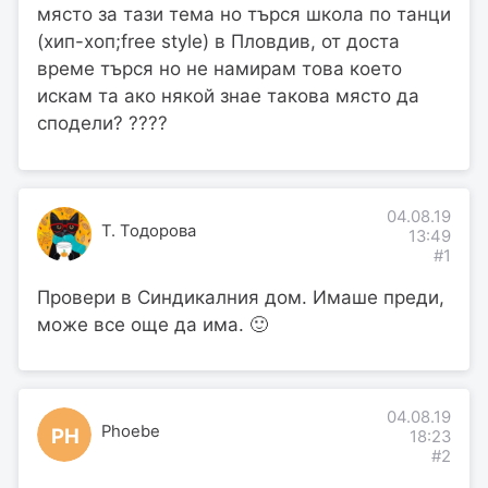
място за тази тема но търся школа по танци
(хип-хоп;free style) в Пловдив, от доста
време търся но не намирам това което
искам та ако някой знае такова място да
сподели? ????
04.08.19
Т. Тодорова
13:49
#1
Провери в Синдикалния дом. Имаше преди,
може все още да има. 🙂
04.08.19
Phoebe
PH
18:23
#2