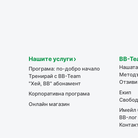
Нашите услуги
BB-Te
Нашата
Програма: по-добро начало
Методъ
Тренирай с BB-Team
Отзиви
"Хей, ВВ" абонамент
Екип
Корпоративна програма
Свобод
Онлайн магазин
Имейл 
BB-лог
Контак