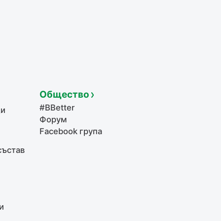
Общество
#BBetter
щи
Форум
Facebook група
състав
и