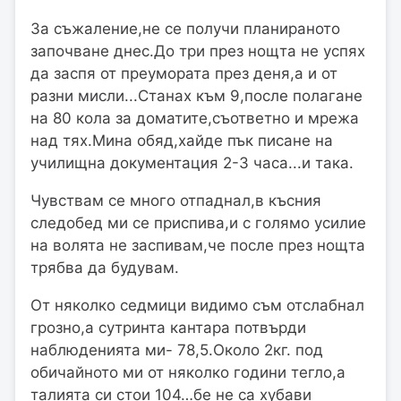
За съжаление,не се получи планираното
започване днес.До три през нощта не успях
да заспя от преумората през деня,а и от
разни мисли...Станах към 9,после полагане
на 80 кола за доматите,съответно и мрежа
над тях.Мина обяд,хайде пък писане на
училищна документация 2-3 часа...и така.
Чувствам се много отпаднал,в късния
следобед ми се приспива,и с голямо усилие
на волята не заспивам,че после през нощта
трябва да будувам.
От няколко седмици видимо съм отслабнал
грозно,а сутринта кантара потвърди
наблюденията ми- 78,5.Около 2кг. под
обичайното ми от няколко години тегло,а
талията си стои 104…бе не са хубави