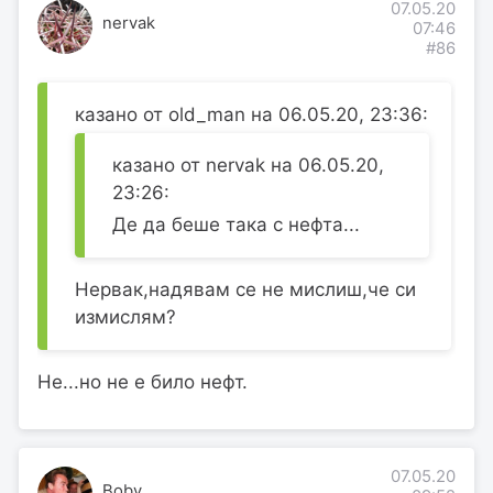
07.05.20
nervak
07:46
#86
казано от old_man на 06.05.20, 23:36:
казано от nervak на 06.05.20,
23:26:
Де да беше така с нефта...
Нервак,надявам се не мислиш,че си
измислям?
Не...но не е било нефт.
07.05.20
Boby_