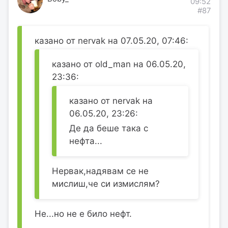
09:52
#87
казано от nervak на 07.05.20, 07:46:
казано от old_man на 06.05.20,
23:36:
казано от nervak на
06.05.20, 23:26:
Де да беше така с
нефта...
Нервак,надявам се не
мислиш,че си измислям?
Не...но не е било нефт.