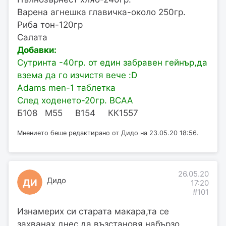
Варена агнешка главичка-около 250гр.
Риба тон-120гр
Салата
Добавки:
Сутринта -40гр. от един забравен гейнър,да
взема да го изчистя вече :D
Adams men-1 таблетка
След ходенето-20гр. BCAA
Б108 М55 В154 КК1557
Мнението беше редактирано от Дидо на 23.05.20 18:56.
26.05.20
Дидо
ДИ
17:20
#101
Изнамерих си старата макара,та се
захванах днес да възстановя набързо