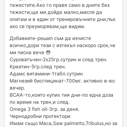
тежестите.Ако го правя само в дните без
тежести,ще ми дойде малко,мисля да
опитам и в един от тренировъчните дни,пък
ако се преуморявам,ще видим.
Добавките-решил съм да изчистя
всичко,дори тези с изтекъл наскоро срок,че
ми писна вече 😳
Суроватъчен-2х25гр.сутрин и след трен.
Креатин-5гр.след трен.
Адамс витамини-1табл.сутрин
Магнезий бисглицинат-700мг. активно в-во
вечер.
BCAA-то,които купих тия дни-по една доза
по време на трен,и след.
Omega 3 fish oil-3гр. за деня.
Чернодробни протектори
Имам също Maca,Saw palmetto,Tribulus,но за