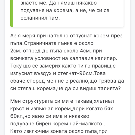
знаете ме. Да нямаш някакво
подуване на корема, а не, че си се
осланинил там.
Аз я меря при напълно отпуснат корем,през
пъпа.Страничната гънка е около
2см.,отпред до пъпа около 4см.,при
всичката условност на калпавия калипер.
Току що се замерих както ти го правиш,с
изпуснат въздух и стегнат-96см.Това
обаче,според мен не е реално,що трябва да
си стягаш корема,че да си видиш талията?
Мен структурата си ми е такава,хлътнал
кръст и изпъкнал корем,дори когато бях
60кг.,но явно си има и някакво
подуване,бирен корем най-малкото...
Като изключим зоната около пъпа,при