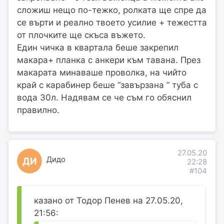
сложиш нещо по-тежко, ролката ще спре да
се върти и реално твоето усилие + тежестта
от плочките ще скъса въжето.
Един чичка в квартала беше закрепил
макара+ планка с анкери към тавана. През
макарата минаваше проволка, на чийто
край с карабинер беше “завързана ” туба с
вода 30л. Надявам се че съм го обяснил
правилно.
27.05.20
Дидо
ДИ
22:28
#104
казано от Тодор Пенев на 27.05.20,
21:56: