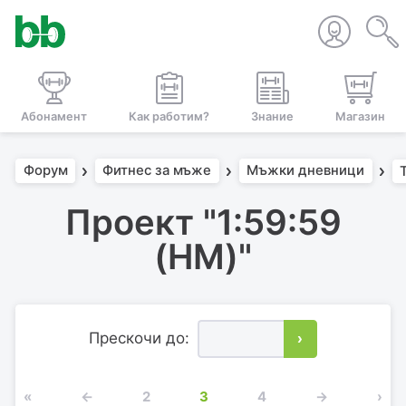
Абонамент
Как работим?
Знание
Магазин
Форум
Фитнес за мъже
Мъжки дневници
Проект "1:59:59
(HM)"
Прескочи до:
›
«
←
2
3
4
→
›