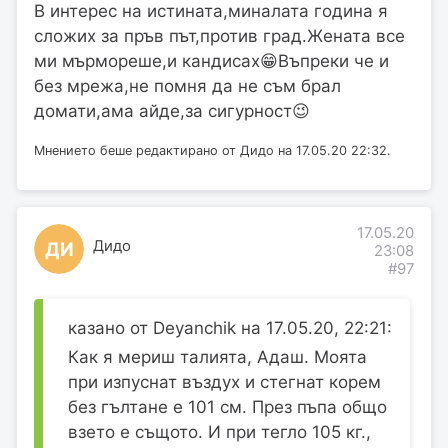
В интерес на истината,миналата година я
сложих за пръв път,против град.Жената все
ми мърмореше,и кандисах😁Въпреки че и
без мрежа,не помня да не съм брал
домати,ама айде,за сигурност😉
Мнението беше редактирано от Дидо на 17.05.20 22:32.
17.05.20
Дидо
ДИ
23:08
#97
казано от Deyanchik на 17.05.20, 22:21:
Как я мериш талията, Адаш. Моята
при изпуснат въздух и стегнат корем
без гълтане е 101 см. През пъпа общо
взето е същото. И при тегло 105 кг.,