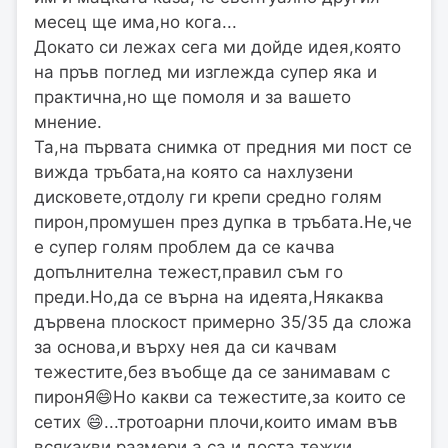
месец ще има,но кога...
Докато си лежах сега ми дойде идея,която
на пръв поглед ми изглежда супер яка и
практична,но ще помоля и за вашето
мнение.
Та,на първата снимка от предния ми пост се
вижда тръбата,на която са нахлузени
дисковете,отдолу ги крепи средно голям
пирон,промушен през дупка в тръбата.Не,че
е супер голям проблем да се качва
допълнителна тежест,правил съм го
преди.Но,да се върна на идеята,Някаква
дървена плоскост примерно 35/35 да сложа
за основа,и върху нея да си качвам
тежестите,без въобще да се занимавам с
пиронЯ😄Но какви са тежестите,за които се
сетих 😄...тротоарни плочи,които имам във
всякакви размери,а са и доста тежки.