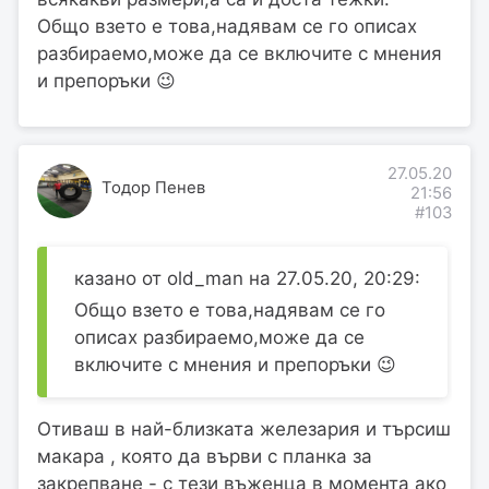
Общо взето е това,надявам се го описах
разбираемо,може да се включите с мнения
и препоръки 😉
27.05.20
Тодор Пенев
21:56
#103
казано от old_man на 27.05.20, 20:29:
Общо взето е това,надявам се го
описах разбираемо,може да се
включите с мнения и препоръки 😉
Отиваш в най-близката железария и търсиш
макара , която да върви с планка за
закрепване - с тези въженца в момента ако