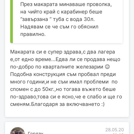
През макарата минаваше проволка,
на чийто край с карабинер беше
“завързана ” туба с вода 30л.
Надявам се че съм го обяснил
правилно.
Макарата си е супер здрава,с два лагера
е,от едно време...Едва ли се продава нещо
по-добро по кварталните железарии 😉
Подобна конструкция съм пробвал преди
много години,и не съм имал проблеми по
спомен с до 50кг.,но тогава въжето беше
по-здраво,това си е ясно,че е слабо и ще го
сменям.Благодаря за включването :)
28.05.20
Гордан