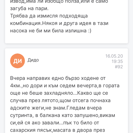
извод,има ли изобщо полза,или е само
загуба на пари.
Трябва да измисля подходяща
комбинация.Някоя и друга идея в тази
насока не би ми била излишна :)
16.05.20
Дидо
ДИ
19:35
#92
Вчера направих едно бързо ходене от
4км.,но дори и към седем вечерта,в гората
още не беше захладняло…Какво ще се
случва през лятото,щом отсега почнаха
адските жеги,не знам.Гледам вчера
сутринта, в балкана като запушено,викам
си,ей ся ако завали…пък то било от
сахарския пясък,масата в двора през