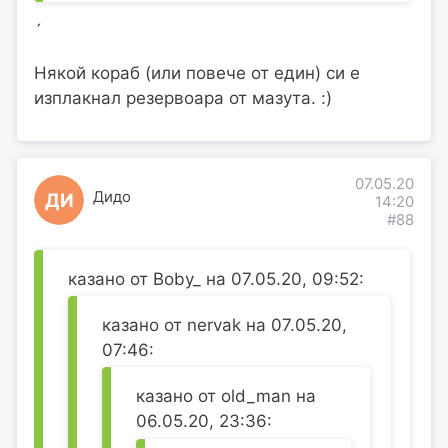
´
Някой кораб (или повече от един) си е
изплакнал резервоара от мазута. :)
07.05.20
Дидо
ДИ
14:20
#88
казано от Boby_ на 07.05.20, 09:52:
казано от nervak на 07.05.20,
07:46:
казано от old_man на
06.05.20, 23:36: