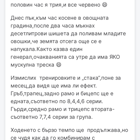
половин час я трия,и все червено 😄
Днес пък,към час косене в овощната
градина,после два часа мъкнах
десетлитрови шишета да поливам младите
овошки,че земята отсега още се е
напукала.Както казва един
генерал,очакванията са утре да има ЯКО
мускулна треска 😄
Измислих тренировките и „стака“,поне за
месец,да видя ще има ли ефект.
Гръб,трапец,задно рамо и бицепс ще е
едната,съответно по 8,4,4,6 серии.
Гърди,средно рамо и трицепс втората-
съответно 7,7,4 серии за група.
Ходенето с бързо темпо ще продължава,но
се чудя как да го комбинирам с