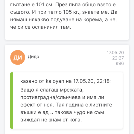
гълтане е 101 см. През пъпа общо взето е
същото. И при тегло 105 кг., знаете ме. Да
нямаш някакво подуване на корема, а не,
че си се осланинил там.
17.05.20
Дидо
ДИ
22:27
#96
казано от kaloyan на 17.05.20, 22:18:
Защо я слагаш мрежата,
противградна/слънчева и има ли
ефект от нея. Тая година с листните
въшки е ад .. такова чудо не съм
виждал не знам от кога.