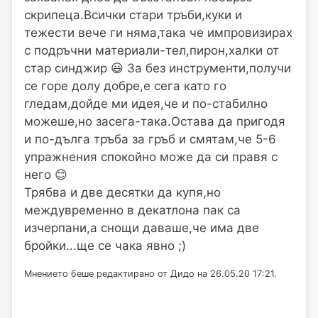
скрипеца.Всички стари тръби,куки и
тежести вече ги няма,така че импровизирах
с подръчни материали-тел,пирон,халки от
стар синджир 😃 За без инструменти,получи
се горе долу добре,е сега като го
гледам,дойде ми идея,че и по-стабилно
можеше,но засега-така.Остава да пригодя
и по-дълга тръба за гръб и смятам,че 5-6
упражнения спокойно може да си правя с
него 😊
Трябва и две десятки да купя,но
междувременно в декатлона пак са
изчерпани,а снощи даваше,че има две
бройки...ще се чака явно ;)
Мнението беше редактирано от Дидо на 26.05.20 17:21.