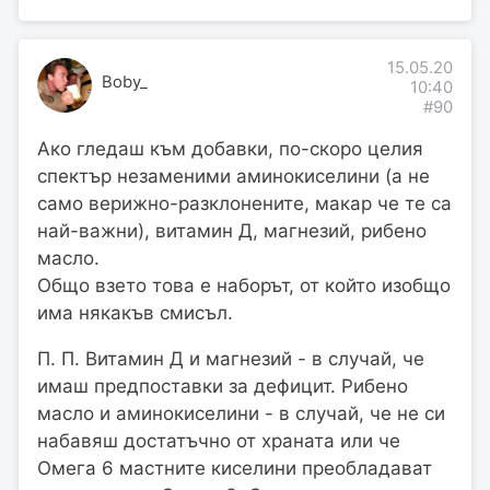
15.05.20
Boby_
10:40
#90
Ако гледаш към добавки, по-скоро целия
спектър незаменими аминокиселини (а не
само верижно-разклонените, макар че те са
най-важни), витамин Д, магнезий, рибено
масло.
Общо взето това е наборът, от който изобщо
има някакъв смисъл.
П. П. Витамин Д и магнезий - в случай, че
имаш предпоставки за дефицит. Рибено
масло и аминокиселини - в случай, че не си
набавяш достатъчно от храната или че
Омега 6 мастните киселини преобладават