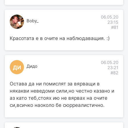
06.05.20
Boby_
23:15
#81
Красотата е в очите на наблюдаващия. :)
06.05.20
Дидо
ДИ
23:21
#82
Остава да ни помислят за вярващи в
някакви неведоми сили,но честно казано и
аз като теб,стоях ию не вярвах на очите
си,всичко наоколо бе сюрреалистично.