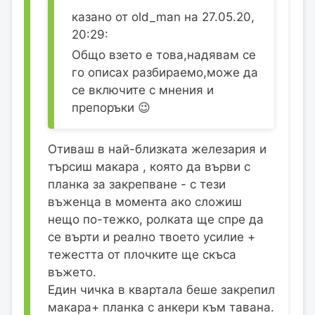
казано от old_man на 27.05.20,
20:29:
Общо взето е това,надявам се
го описах разбираемо,може да
се включите с мнения и
препоръки 😉
Отиваш в най-близката железария и
търсиш макара , която да върви с
планка за закрепване - с тези
въженца в момента ако сложиш
нещо по-тежко, ролката ще спре да
се върти и реално твоето усилие +
тежестта от плочките ще скъса
въжето.
Един чичка в квартала беше закрепил
макара+ планка с анкери към тавана.