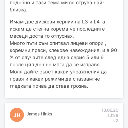
подобно и тази тема ми се струва най-
близка.
Имам две дискови хернии на L3 и L4, а
искам да стегна корема че последните
месеци доста го отпуснах.
Много пъти съм опитвал лицеви опори ,
коремни преси, клекове навеждания, и в 90
% от случаите след една серия 5 или 6
после цял ден не мпга да се изправя.
Моля дайте съвет какви упражнения да
правя и какви режими да спазвам че
гледката почва да става грозна.
10.06.20
James Hinks
JH
10:28
#2