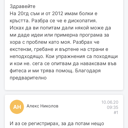
Здравейте
На 20гд съм и от 2012 имам болки е
кръстта. Разбра се че е дископатия.
Исках да ви попитам дали някой може да
ми даде идеи или примерна програма за
хора с проблем като моя. Разбрах че
екстензи, гребане и въртене на страни е
неподходящо. Кои упражнения са походящи
и кои не. сега се опитвам да наваксвам във
фитеса и ми трява помощ. Благодаря
предварително
10.06.20
Алекс Николов
АН
09:35
#1
И аз се регистрирах, за да потам нещо