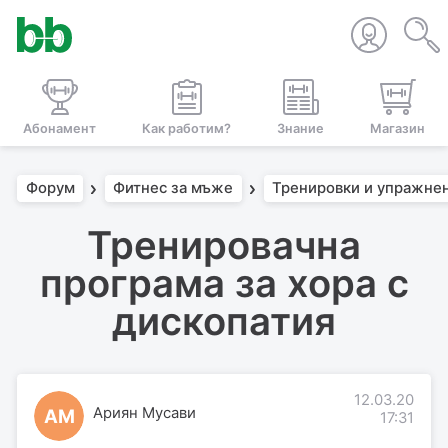
Абонамент
Как работим?
Знание
Магазин
Форум
Фитнес за мъже
Тренировки и упражне
Тренировачна
програма за хора с
дископатия
12.03.20
Ариян Мусави
АМ
17:31