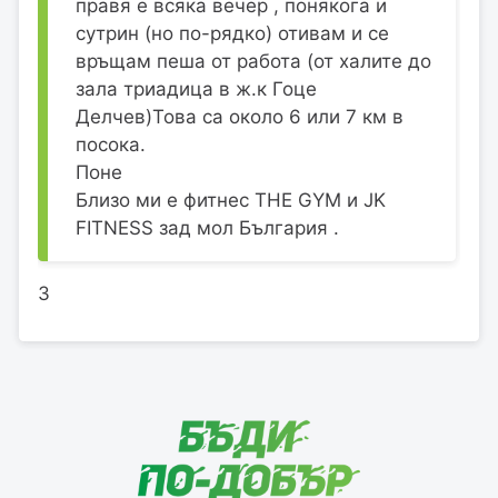
правя е всяка вечер , понякога и
сутрин (но по-рядко) отивам и се
връщам пеша от работа (от халите до
зала триадица в ж.к Гоце
Делчев)Това са около 6 или 7 км в
посока.
Поне
Близо ми е фитнес THE GYM и JK
FITNESS зад мол България .
3