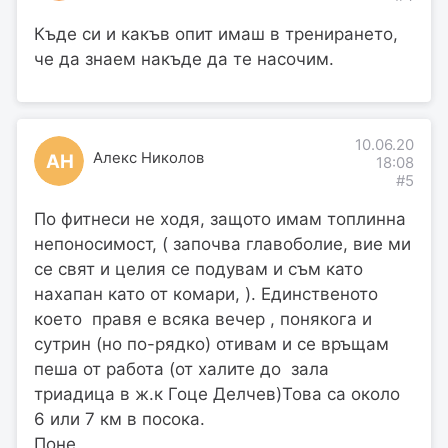
Къде си и какъв опит имаш в тренирането,
че да знаем накъде да те насочим.
10.06.20
Алекс Николов
АН
18:08
#5
По фитнеси не ходя, защото имам топлинна
непоносимост, ( започва главоболие, вие ми
се свят и целия се подувам и съм като
нахапан като от комари, ). Единственото
което правя е всяка вечер , понякога и
сутрин (но по-рядко) отивам и се връщам
пеша от работа (от халите до зала
триадица в ж.к Гоце Делчев)Това са около
6 или 7 км в посока.
Поне