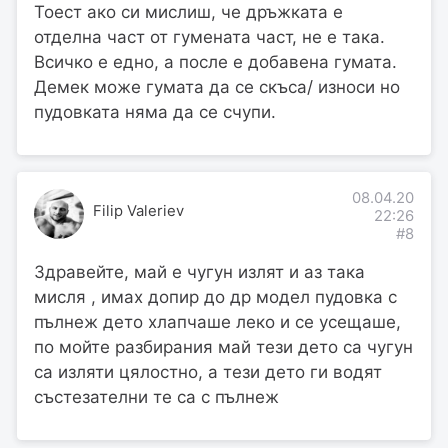
Тоест ако си мислиш, че дръжката е
отделна част от гумената част, не е така.
Всичко е едно, а после е добавена гумата.
Демек може гумата да се скъса/ износи но
пудовката няма да се счупи.
08.04.20
Filip Valeriev
22:26
#8
Здравейте, май е чугун излят и аз така
мисля , имах допир до др модел пудовка с
пълнеж дето хлапчаше леко и се усещаше,
по мойте разбирания май тези дето са чугун
са изляти цялостно, а тези дето ги водят
състезателни те са с пълнеж