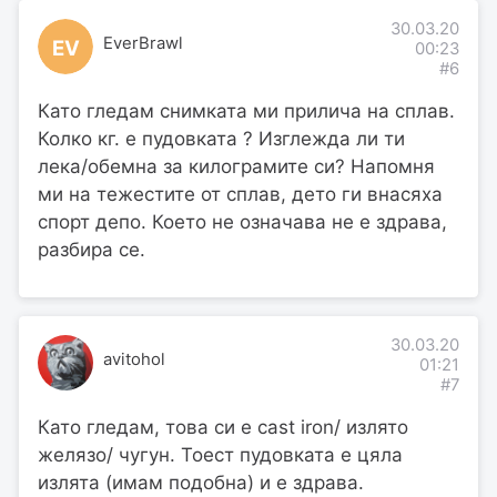
30.03.20
EverBrawl
EV
00:23
#6
Като гледам снимката ми прилича на сплав.
Колко кг. е пудовката ? Изглежда ли ти
лека/обемна за килограмите си? Напомня
ми на тежестите от сплав, дето ги внасяха
спорт депо. Което не означава не е здрава,
разбира се.
30.03.20
avitohol
01:21
#7
Като гледам, това си е cast iron/ излято
желязо/ чугун. Тоест пудовката е цяла
излята (имам подобна) и е здрава.