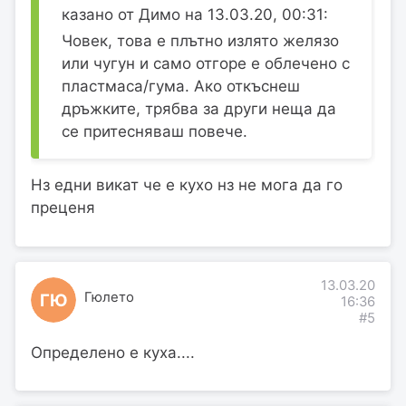
казано от Димо на 13.03.20, 00:31:
Човек, това е плътно излято желязо
или чугун и само отгоре е облечено с
пластмаса/гума. Ако откъснеш
дръжките, трябва за други неща да
се притесняваш повече.
Нз едни викат че е кухо нз не мога да го
преценя
13.03.20
Гюлето
ГЮ
16:36
#5
Определено е куха....