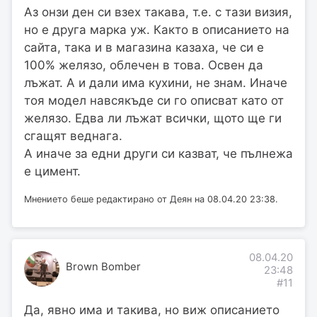
Аз онзи ден си взех такава, т.е. с тази визия,
но е друга марка уж. Както в описанието на
сайта, така и в магазина казаха, че си е
100% желязо, облечен в това. Освен да
лъжат. А и дали има кухини, не знам. Иначе
тоя модел навсякъде си го описват като от
желязо. Едва ли лъжат всички, щото ще ги
сгащят веднага.
А иначе за едни други си казват, че пълнежа
е цимент.
Мнението беше редактирано от Деян на 08.04.20 23:38.
08.04.20
Brown Bomber
23:48
#11
Да, явно има и такива, но виж описанието