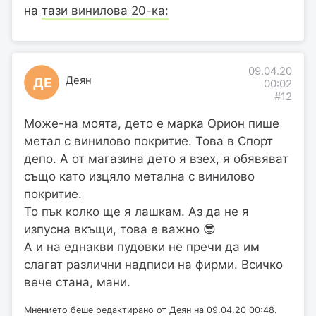
на
тази винилова 20-ка:
09.04.20
Деян
ДЕ
00:02
#12
Може-на моята, дето е марка Орион пише
метал с винилово покритие. Това в Спорт
депо. А от магазина дето я взех, я обявяват
също като изцяло метална с винилово
покритие.
То пък колко ще я лашкам. Аз да не я
изпусна вкъщи, това е важно 😎
А и на еднакви пудовки не пречи да им
слагат различни надписи на фирми. Всичко
вече стана, мани.
Мнението беше редактирано от Деян на 09.04.20 00:48.