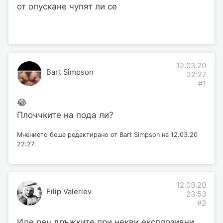
от опускане чупят ли се
12.03.20
Bart Simpson
22:27
#1
😂
Плоччките на пода ли?
Мнението беше редактирано от Bart Simpson на 12.03.20
22:27.
12.03.20
Filip Valeriev
23:53
#2
Иде реч дръжките при некви експлозивни