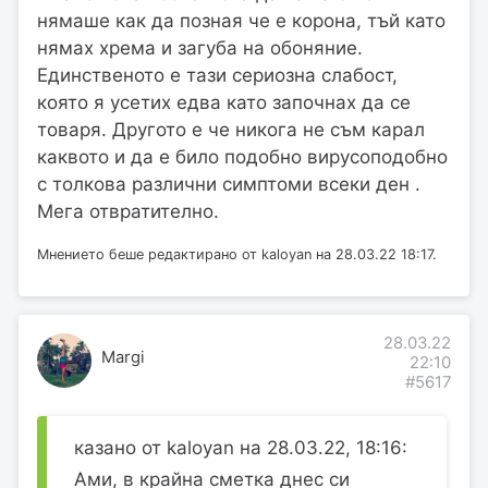
нямаше как да позная че е корона, тъй като
нямах хрема и загуба на обоняние.
Единственото е тази сериозна слабост,
която я усетих едва като започнах да се
товаря. Другото е че никога не съм карал
каквото и да е било подобно вирусоподобно
с толкова различни симптоми всеки ден .
Мега отвратително.
Мнението беше редактирано от kaloyan на 28.03.22 18:17.
28.03.22
Margi
22:10
#5617
казано от kaloyan на 28.03.22, 18:16:
Ами, в крайна сметка днес си