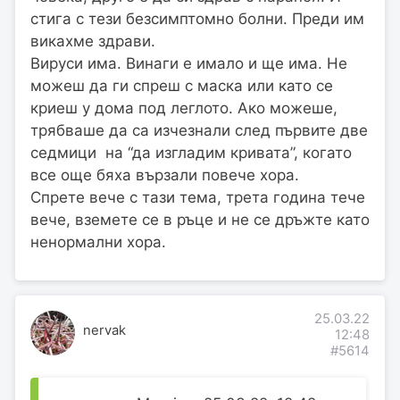
стига с тези безсимптомно болни. Преди им
викахме здрави.
Вируси има. Винаги е имало и ще има. Не
можеш да ги спреш с маска или като се
криеш у дома под леглото. Ако можеше,
трябваше да са изчезнали след първите две
седмици на “да изгладим кривата”, когато
все още бяха вързали повече хора.
Спрете вече с тази тема, трета година тече
вече, вземете се в ръце и не се дръжте като
ненормални хора.
25.03.22
nervak
12:48
#5614