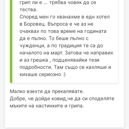
грип ли е ... трябва човек да се
тества.
Според мен го хванахме в едн хотел
в Боровец. Въпроса е че аз не
очаквах по това време на годината
да е пълно. То беше пълно с
чужденци, а по традиция те са до
началото на март. Затова че направих
и аз грешка , подценявайки тези
подробности. Там също се кахляше и
кихаше сериозно :)
Малко взехте да прекалявате.
Добре, че дойде ковид,че да си споделяте
мъките на настинките и грипа.