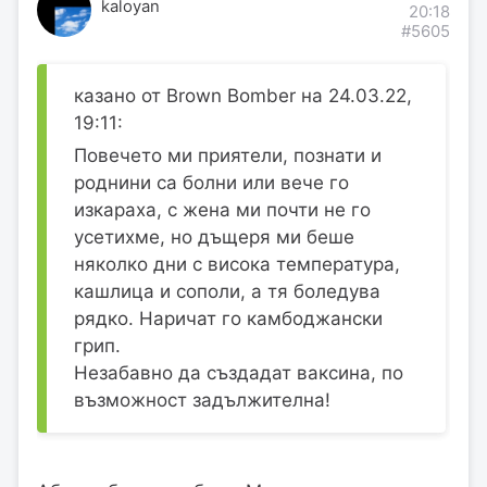
kaloyan
20:18
#5605
казано от Brown Bomber на 24.03.22,
19:11:
Повечето ми приятели, познати и
роднини са болни или вече го
изкараха, с жена ми почти не го
усетихме, но дъщеря ми беше
няколко дни с висока температура,
кашлица и сополи, а тя боледува
рядко. Наричат го камбоджански
грип.
Незабавно да създадат ваксина, по
възможност задължителна!