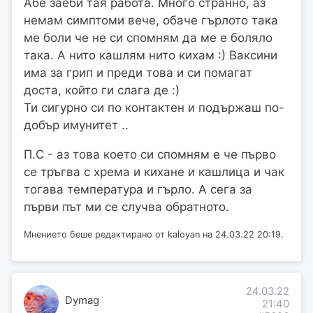
Абе заеби тая работа. Много странно, аз
немам симптоми вече, обаче гърлото така
ме боли че не си спомням да ме е боляло
така. А нито кашлям нито кихам :) Ваксини
има за грип и преди това и си помагат
доста, който ги слага де :)
Ти сигурно си по контактен и подържаш по-
добър имунитет ..
П.С - аз това което си спомням е че първо
се тръгва с хрема и кихане и кашлица и чак
тогава температура и гърло. А сега за
първи път ми се случва обратното.
Мнението беше редактирано от kaloyan на 24.03.22 20:19.
24.03.22
Dymag
21:40