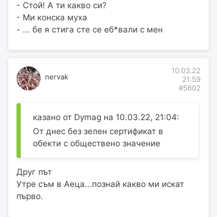
- Стой! А ти какво си?
- Ми конска муха
- ... бе я стига сте се еб*вали с мен
10.03.22
nervak
21:59
#5602
казано от Dymag на 10.03.22, 21:04:
От днес без зелен сертификат в
обекти с обществено значение
Друг път
Утре съм в Аеца...познай какво ми искат
първо.