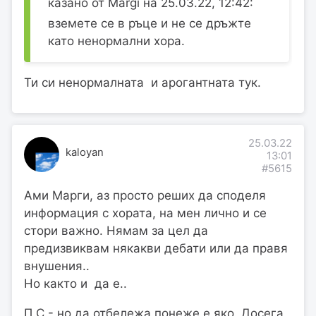
казано от Margi на 25.03.22, 12:42:
вземете се в ръце и не се дръжте
като ненормални хора.
Ти си ненормалната и арогантната тук.
25.03.22
kaloyan
13:01
#5615
Ами Марги, аз просто реших да споделя
информация с хората, на мен лично и се
стори важно. Нямам за цел да
предизвиквам някакви дебати или да правя
внушения..
Но както и да е..
П.С - но да отбележа понеже е яко. Досега