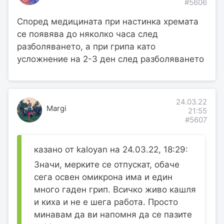
#5606
Според медицината при настинка хремата
се появява до няколко часа след
разболяването, а при грипа като
усложнение на 2-3 ден след разболяването
24.03.22
Margi
21:55
#5607
казано от kaloyan на 24.03.22, 18:29:
Значи, мерките се отпускат, обаче
сега освен омикрона има и един
много гаден грип. Всичко живо кашля
и киха и не е шега работа. Просто
минавам да ви напомня да се пазите