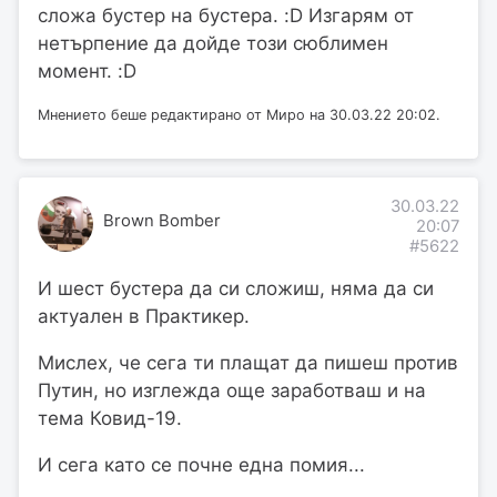
сложа бустер на бустера. :D Изгарям от
нетърпение да дойде този сюблимен
момент. :D
Мнението беше редактирано от Миро на 30.03.22 20:02.
30.03.22
Brown Bomber
20:07
#5622
И шест бустера да си сложиш, няма да си
актуален в Практикер.
Мислех, че сега ти плащат да пишеш против
Путин, но изглежда още заработваш и на
тема Ковид-19.
И сега като се почне една помия...