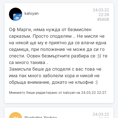
24.03.22
kaloyan
22:26
#5608
Оф Марги, няма нужда от безмислен
сарказъм. Просто споделям .. Не мисля че
на някой ще му е приятно да се влачи една
седмица, при положение че може да си го
спести. Освен безмъртните разбира се :)) те
са много такива .
Замисъла беше да споделя с вас това че
има пак много заболели хора и никой не
обръща внимание, докато не кльофне :)
Мнението беше редактирано от kaloyan на 24.03.22 22:27.
24.03.22
Illustrator Yovkov