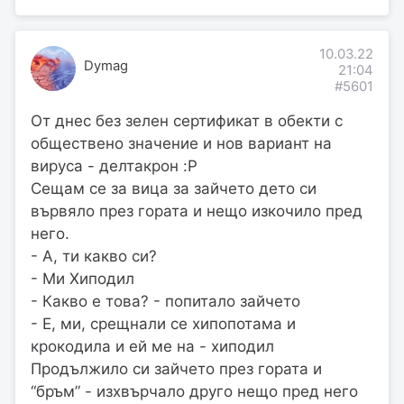
10.03.22
Dymag
21:04
#5601
От днес без зелен сертификат в обекти с
обществено значение и нов вариант на
вируса - делтакрон :P
Сещам се за вица за зайчето дето си
вървяло през гората и нещо изкочило пред
него.
- А, ти какво си?
- Ми Хиподил
- Какво е това? - попитало зайчето
- Е, ми, срещнали се хипопотама и
крокодила и ей ме на - хиподил
Продължило си зайчето през гората и
“бръм” - изхвърчало друго нещо пред него