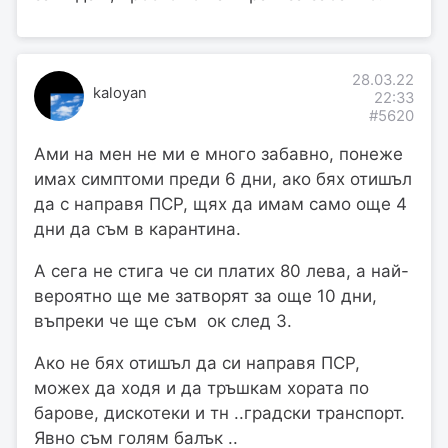
28.03.22
kaloyan
22:33
#5620
Ами на мен не ми е много забавно, понеже
имах симптоми преди 6 дни, ако бях отишъл
да с направя ПСР, щях да имам само още 4
дни да съм в карантина.
А сега не стига че си платих 80 лева, а най-
вероятно ще ме затворят за още 10 дни,
въпреки че ще съм ок след 3.
Ако не бях отишъл да си направя ПСР,
можех да ходя и да тръшкам хората по
барове, дискотеки и тн ..градски транспорт.
Явно съм голям балък ..