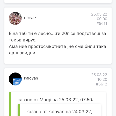
25.03.22
nervak
09:00
#5611
Е,на теб ти е лесно....ти 20г се подготвяш за
такъв вирус.
Ама ние простосмъртните ,не сме били така
далновидни.
25.03.22
kaloyan
10:20
#5612
казано от Margi на 25.03.22, 07:50:
казано от kaloyan на 24.03.22,