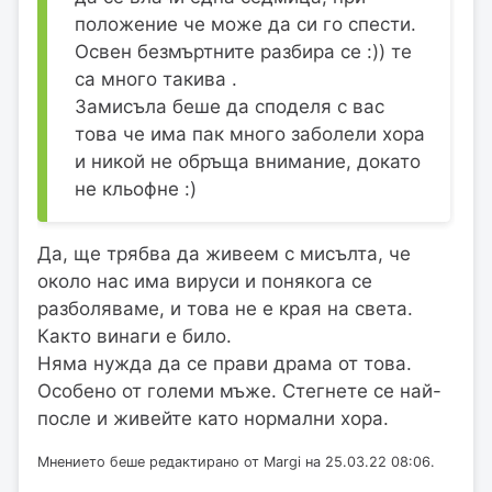
положение че може да си го спести.
Освен безмъртните разбира се :)) те
са много такива .
Замисъла беше да споделя с вас
това че има пак много заболели хора
и никой не обръща внимание, докато
не кльофне :)
Да, ще трябва да живеем с мисълта, че
около нас има вируси и понякога се
разболяваме, и това не е края на света.
Както винаги е било.
Няма нужда да се прави драма от това.
Особено от големи мъже. Стегнете се най-
после и живейте като нормални хора.
Мнението беше редактирано от Margi на 25.03.22 08:06.