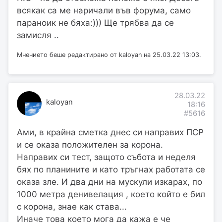
всякак са ме наричали във форума, само
параноик не бяха:))) Ще трябва да се
замисля ..
Мнението беше редактирано от kaloyan на 25.03.22 13:03.
28.03.22
kaloyan
18:16
#5616
Ами, в крайна сметка днес си направих ПСР
и се оказа положителен за корона.
Направих си тест, защото събота и неделя
бях по планините и като тръгнах работата се
оказа зле. И два дни на мускули изкарах, по
1000 метра денивелация , което който е бил
с корона, знае как става...
Иначе това което мога да кажа е че