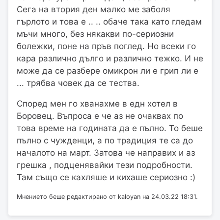
Сега на втория ден малко ме заболя
гърлото и това е .. .. обаче така като гледам
мъчи много, без някакви по-сериозни
болежки, поне на пръв поглед. Но всеки го
кара различно дълго и различно тежко. И не
може да се разбере омикрон ли е грип ли е
... трябва човек да се тества.
Според мен го хванахме в едн хотел в
Боровец. Въпроса е че аз не очаквах по
това време на годината да е пълно. То беше
пълно с чужденци, а по традиция те са до
началото на март. Затова че направих и аз
грешка , подценявайки тези подробности.
Там също се кахляше и кихаше сериозно :)
Мнението беше редактирано от kaloyan на 24.03.22 18:31.