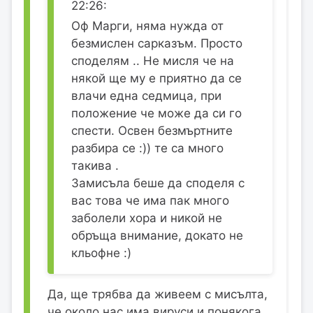
22:26:
Оф Марги, няма нужда от
безмислен сарказъм. Просто
споделям .. Не мисля че на
някой ще му е приятно да се
влачи една седмица, при
положение че може да си го
спести. Освен безмъртните
разбира се :)) те са много
такива .
Замисъла беше да споделя с
вас това че има пак много
заболели хора и никой не
обръща внимание, докато не
кльофне :)
Да, ще трябва да живеем с мисълта,
че около нас има вируси и понякога