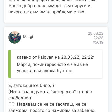
много добра поносимост към вируси и
никога не съм имал проблеми с тях.
28.03.22
Margi
22:28
#5619
казано от kaloyan на 28.03.22, 22:22:
Марги, по-интересното е че аз не
успях да си сложа бустер.
Е, затова ще е било. ?
(Използваш думата “интересно” твърде
свободно.)
ПП: Надявам се не се засягаш, не се
заяждам, просто го намирам за забавно.