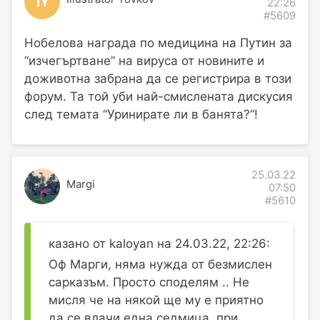
IY
22:26
#5609
Нобелова награда по медицина на Путин за
“изчегъртване” на вируса от новините и
доживотна забрана да се регистрира в този
форум. Та той уби най-смислената дискусия
след темата “Уринирате ли в банята?”!
25.03.22
Margi
07:50
#5610
казано от kaloyan на 24.03.22, 22:26:
Оф Марги, няма нужда от безмислен
сарказъм. Просто споделям .. Не
мисля че на някой ще му е приятно
да се влачи една седмица, при