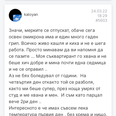
24.03.22
kaloyan
18:29
#5603
Значи, мерките се отпускат, обаче сега
освен омикрона има и един много гаден
грип. Всичко живо кашля и киха и не е шега
работа. Просто минавам да ви напомня да
се пазите ... Моя съквартирант го хвана и не
беше хич добре и мина почти една седмица
и не се оправил ..
Аз не бях боледувал от години. На
четвъртия ден откакто той се разболя,
както ми беше супер, през ноща умрях от
студ и ме хвана и мен. И съм като парцал
вече 2ри ден ..
Интересното е че имах съвсем лека
температура първия ден , без хрема и нищо.