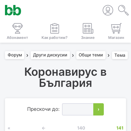
Абонамент
Как работим?
Знание
Магазин
Форум
Други дискусии
Общи теми
Тема
Коронавирус в
България
Прескочи до:
›
«
←
140
141