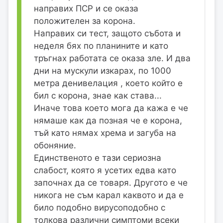
направих ПСР и се оказа
положителен за корона.
Направих си тест, защото събота и
неделя бях по планините и като
тръгнах работата се оказа зле. И два
дни на мускули изкарах, по 1000
метра денивелация , което който е
бил с корона, знае как става...
Иначе това което мога да кажа е че
нямаше как да позная че е корона,
тъй като нямах хрема и загуба на
обоняние.
Единственото е тази сериозна
слабост, която я усетих едва като
започнах да се товаря. Другото е че
никога не съм карал каквото и да е
било подобно вирусоподобно с
толкова различни симптоми всеки