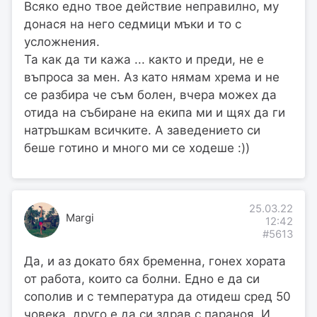
Всяко едно твое действие неправилно, му
донася на него седмици мъки и то с
усложнения.
Та как да ти кажа ... както и преди, не е
въпроса за мен. Аз като нямам хрема и не
се разбира че съм болен, вчера можех да
отида на събиране на екипа ми и щях да ги
натръшкам всичките. А заведението си
беше готино и много ми се ходеше :))
25.03.22
Margi
12:42
#5613
Да, и аз докато бях бременна, гонех хората
от работа, които са болни. Едно е да си
сополив и с температура да отидеш сред 50
човека, друго е да си здрав с параноя. И