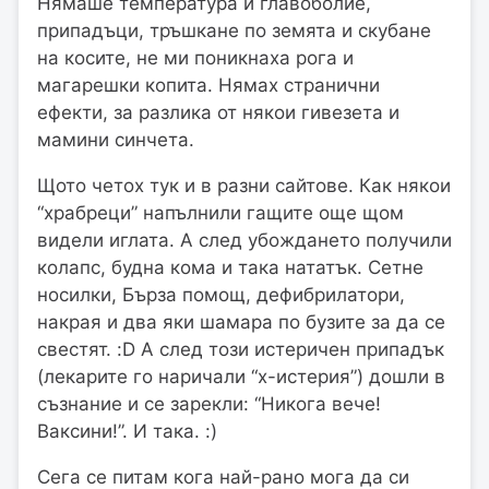
Нямаше температура и главоболие,
припадъци, тръшкане по земята и скубане
на косите, не ми поникнаха рога и
магарешки копита. Нямах странични
ефекти, за разлика от някои гивезета и
мамини синчета.
Щото четох тук и в разни сайтове. Как някои
“храбреци” напълнили гащите още щом
видели иглата. А след убождането получили
колапс, будна кома и така нататък. Сетне
носилки, Бърза помощ, дефибрилатори,
накрая и два яки шамара по бузите за да се
свестят. :D А след този истеричен припадък
(лекарите го наричали “х-истерия”) дошли в
съзнание и се зарекли: “Никога вече!
Ваксини!”. И така. :)
Сега се питам кога най-рано мога да си