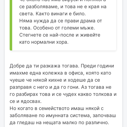
се разболяваме, и това не е края на
света. Както винаги е било.
Няма нужда да се прави драма от
това. Особено от големи мъже.
Стегнете се най-после и живейте
като нормални хора.
Добре да ти разкажа тогава. Преди години
имахме една колежка в офиса, която като
чуеше че някой кихне и ходеше да се
разправя с него и да го гони. Аз тогава не
го разбирах това и се чудех какво толкова и
се и ядосвах.
Но когато в семейството имаш някой с
заболяване по имунната система, започваш
да гледаш на нещата малко по различно.