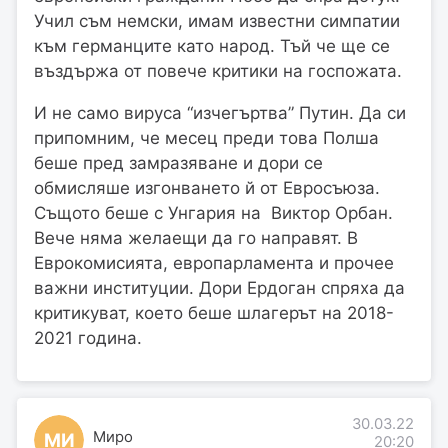
Учил съм немски, имам известни симпатии
към германците като народ. Тъй че ще се
въздържа от повече критики на госпожата.
И не само вируса “изчегъртва” Путин. Да си
припомним, че месец преди това Полша
беше пред замразяване и дори се
обмисляше изгонването й от Евросъюза.
Същото беше с Унгария на Виктор Орбан.
Вече няма желаещи да го направят. В
Еврокомисията, европарламента и прочее
важни институции. Дори Ердоган спряха да
критикуват, което беше шлагерът на 2018-
2021 година.
30.03.22
Миро
МИ
20:20