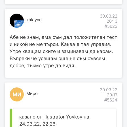
30.03.22
kaloyan
20:13
#5623
Абе не знам, ама съм дал положителен тест
и никой не ме търси. Каква е тая управия.
Утре хващам ските и заминавам да карам.
Въпреки че усещам още не съм съвсем
добре, тъкмо утре да видя.
30.03.22
Миро
МИ
20:17
#5624
казано от Illustrator Yovkov на
24.03.22, 22:26: