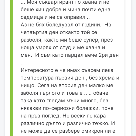
... Моя съквартирант го хвана и не
беше хич добре и мина почти една
седмица и не се оправил ..
Аз не бях боледувал от години. На
четвъртия ден откакто той се
разболя, както ми беше супер, през
ноща умрях от студ и ме хвана и
мен. И съм като парцал вече 2ри ден
..
Интересното е че имах съвсем лека
температура първия ден , без хрема и
нищо. Сега на втория ден малко ме
заболя гърлото и това е .. .. обаче
така като гледам мъчи много, без
някакви по-сериозни болежки, поне
на пръв поглед. Но всеки го кара
различно дълго и различно тежко. И
не може да се разбере омикрон ли е