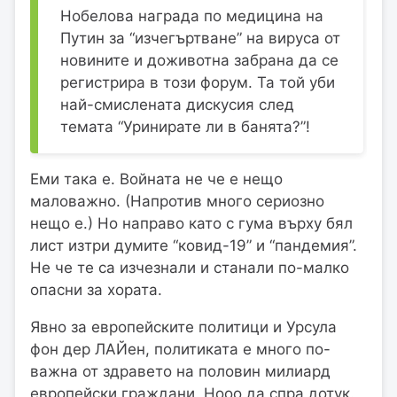
Нобелова награда по медицина на
Путин за “изчегъртване” на вируса от
новините и доживотна забрана да се
регистрира в този форум. Та той уби
най-смислената дискусия след
темата “Уринирате ли в банята?”!
Еми така е. Войната не че е нещо
маловажно. (Напротив много сериозно
нещо е.) Но направо като с гума върху бял
лист изтри думите “ковид-19” и “пандемия”.
Не че те са изчезнали и станали по-малко
опасни за хората.
Явно за европейските политици и Урсула
фон дер ЛАЙен, политиката е много по-
важна от здравето на половин милиард
европейски граждани. Нооо да спра дотук.