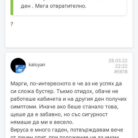
ден . Мега отвратително.
?
28.03.22
kaloyan
22:22
#5618
Марги, по-интересното е че аз не успях да
си сложа бустер. Тъкмо отидох, обаче не
работеше кабинета и на другия ден получих
симптоми. Иначе ако беше станало това,
щеше да е забавно, но със сигурност
нямаше да ми е весело.
Вируса е много гаден, потвърждавам вече
от личен опит, при положение че аз имам