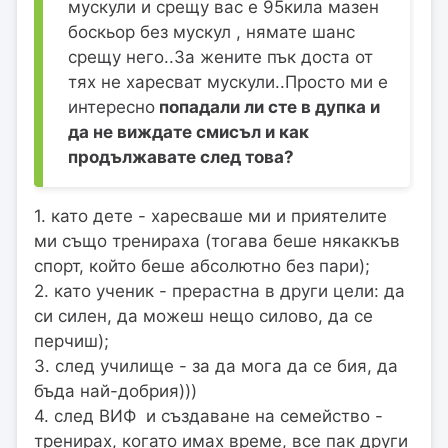
мускули и срещу вас е 95кила мазен
боскьор без мускул , нямате шанс
срещу него..За жените пък доста от
тях не харесват мускули..Просто ми е
интересно
попадали ли сте в дупка и
да не виждате смисъл и как
продължавате след това?
1. като дете - харесваше ми и приятелите
ми също тренираха (тогава беше някаккъв
спорт, който беше абсолютно без пари);
2. като ученик - прерастна в други цели: да
си силен, да можеш нещо силово, да се
перчиш);
3. след училище - за да мога да се бия, да
бъда най-добрия)))
4. след ВИФ и създаване на семейство -
тренирах, когато имах време, все пак други