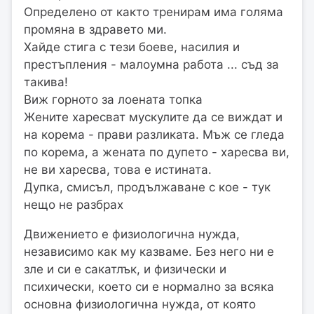
Определено от както тренирам има голяма
промяна в здравето ми.
Хайде стига с тези боеве, насилия и
престъпления - малоумна работа ... съд за
такива!
Виж горното за лоената топка
Жените харесват мускулите да се виждат и
на корема - прави разликата. Мъж се гледа
по корема, а жената по дупето - харесва ви,
не ви харесва, това е истината.
Дупка, смисъл, продължаване с кое - тук
нещо не разбрах
Движението е физиологична нужда,
независимо как му казваме. Без него ни е
зле и си е сакатлък, и физически и
психически, което си е нормално за всяка
основна физиологична нужда, от която