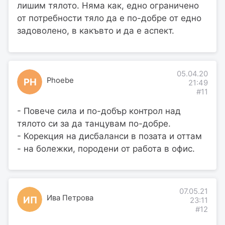
лишим тялото. Няма как, едно ограничено
от потребности тяло да е по-добре от едно
задоволено, в какъвто и да е аспект.
05.04.20
Phoebe
PH
21:49
#11
- Повече сила и по-добър контрол над
тялото си за да танцувам по-добре.
- Корекция на дисбаланси в позата и оттам
- на болежки, породени от работа в офис.
07.05.21
Ива Петрова
ИП
23:11
#12