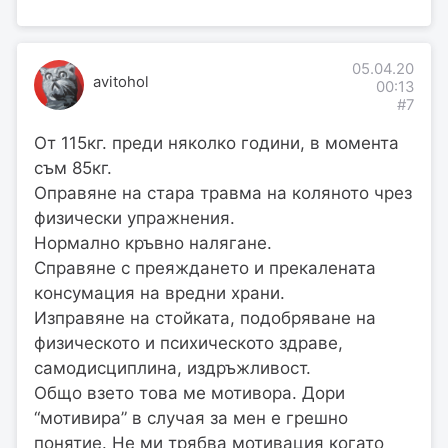
05.04.20
avitohol
00:13
#7
От 115кг. преди няколко години, в момента
съм 85кг.
Оправяне на стара травма на коляното чрез
физически упражнения.
Нормално кръвно налягане.
Справяне с преяждането и прекалената
консумация на вредни храни.
Изправяне на стойката, подобряване на
физическото и психическото здраве,
самодисциплина, издръжливост.
Общо взето това ме мотивора. Дори
“мотивира” в случая за мен е грешно
понятие. Не ми трябва мотивация когато