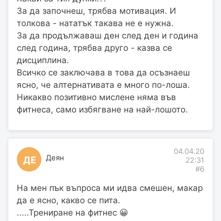
За да започнеш, трябва мотивация. И
толкова - нататък такава не е нужна.
За да продължаваш ден след ден и година
след година, трябва друго - казва се
дисциплина.
Всичко се заключава в това да осъзнаеш
ясно, че алтернативата е много по-лоша.
Никакво позитивно мислене няма във
фитнеса, само избягване на най-лошото.
04.04.20
Деян
ДЕ
22:31
#6
На мен пък въпроса ми идва смешен, макар
да е ясно, какво се пита.
.....Трениране на фитнес 😀