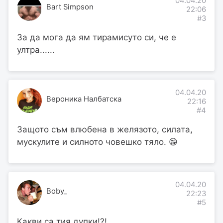
04.04.20
Bart Simpson
22:06
#3
За да мога да ям тирамисуто си, че е
ултра......
04.04.20
Вероника Налбатска
22:16
#4
Защото съм влюбена в желязото, силата,
мускулите и силното човешко тяло. 😁
04.04.20
Boby_
22:23
#5
Какви са тия дупки!?!