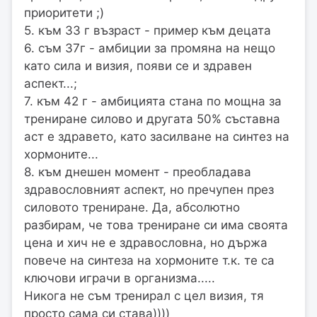
приоритети ;)
5. към 33 г възраст - пример към децата
6. съм 37г - амбиции за промяна на нещо
като сила и визия, появи се и здравен
аспект...;
7. към 42 г - амбицията стана по мощна за
трениране силово и другата 50% съставна
аст е здравето, като засилване на синтез на
хормоните...
8. към днешен момент - преобладава
здравословният аспект, но пречупен през
силовото трениране. Да, абсолютно
разбирам, че това трениране си има своята
цена и хич не е здравословна, но държа
повече на синтеза на хормоните т.к. те са
ключови играчи в организма.....
Никога не съм тренирал с цел визия, тя
просто сама си става))))