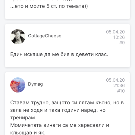
...ето и моите 5 ст. по темата))
05.04.20
CottageCheese
10:26
#9
Eдин искаше да ме бие в девети клас.
05.04.20
Dymag
21:36
#10
Ставам трудно, защото си лягам късно, но в
зала не ходя и така години наред, но
тренирам.
Момичетата винаги са ме харесвали и
кльощав и як.