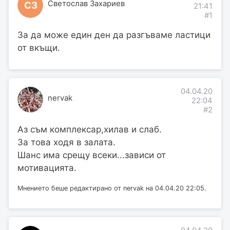
Светослав Захариев
СЗ
21:41
#1
За да може един ден да разгъваме ластици
от вкъщи.
04.04.20
nervak
22:04
#2
Аз съм комплексар,хилав и слаб.
За това ходя в залата.
Шанс има срещу всеки...зависи от
мотивацията.
Мнението беше редактирано от nervak на 04.04.20 22:05.