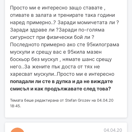
Просто ми е интересно защо ставате ,
отивате в залата и тренирате така години
наред примерно..? Заради момичетата ли ?
Заради здраве ли ?Заради по-голяма
сигурност при физически бой ли ?
Последното примерно ако сте 95килограма
мускули и срещу вас е 95кила мазен
боскьор без мускул , нямате шанс срещу
него..За жените пък доста от тях не
харесват мускули..Просто ми е интересно
попадали ли сте в дупка и да не виждате
смисъл и как продължавате след това?
Темата беше редактирана от Stefan Grozev на 04.04.20
18:45.
04.04.20