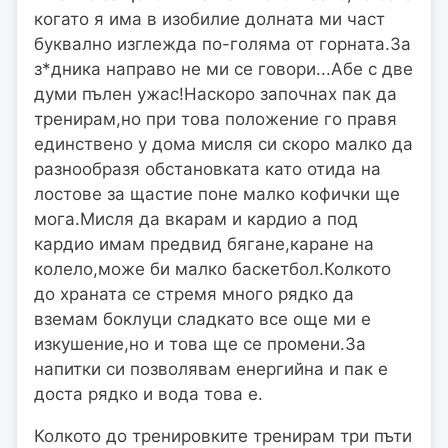
когато я има в изобилие долната ми част
буквално изглежда по-голяма от горната.За
з*дника направо не ми се говори...Абе с две
думи пълен ужас!Наскоро започнах пак да
тренирам,но при това положение го правя
единствено у дома мисля си скоро малко да
разнообразя обстановката като отида на
лостове за щастие поне малко кофички ще
мога.Мисля да вкарам и кардио а под
кардио имам предвид бягане,каране на
колело,може би малко баскетбол.Колкото
до храната се стремя много рядко да
вземам боклуци сладкато все още ми е
изкушение,но и това ще се промени.За
напитки си позволявам енергийна и пак е
доста рядко и вода това е.
Колкото до тренировките тренирам три пъти