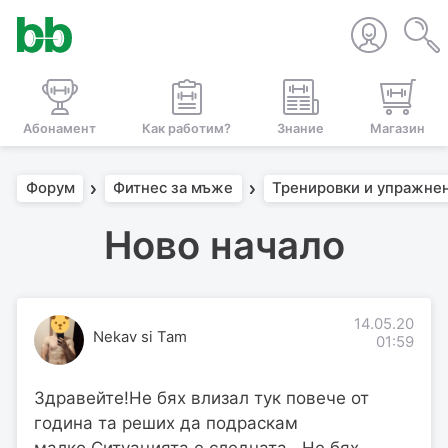
Абонамент
Как работим?
Знание
Магазин
Форум
Фитнес за мъже
Тренировки и упражне
Ново начало
14.05.20
Nekav si Tam
01:59
Здравейте!Не бях влизал тук повече от
година та реших да подраскам
малко.Ситуацията е следната...Не бях