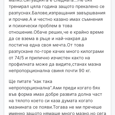
тренирал цяла година защото прекалено се
разпуснах.Балове,изпращания завършвания
и прочие.А и честно казано имах съмнения
и психически проблем в това
отношение.Обаче реших,че е крайно време
да се взема в ръце и най-накрая да
постигна една своя мечта.От това
разпускане по-горе качих много килограми
от 74/5 и прилично изчистен както на
профилната може да видите,станах мазна
непропорционална свиня почти 90 кг.
Ще питате ‘’как така
непропорционална’‘.Ами преди когато бях
във форма имах добре развита долна част
на тялото което си каза думата когато
мазнината се появи.Тогава не ми пречеше
именно защото нямаше много мазно,но сега