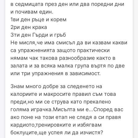
в седмицата през ден или два поредни дни
и почивам един.
1ви ден ръце и корем
2ри ден крака
3ти ден Гърди и гръб
Не мисля,че има смисъл да ви казвам какви
са упражненията защото практически
нямам чак такова разнообразие както в
залата и за всяка малка група въртя по две
или три упражнения в зависимост.
Знам много добре за следенето на
калориите и макросите правил съм това
преди,но ми се струва като прекалено
голяма играчка.Мисълта ми е...Според вас
ако поне на този етап не следя а си правя
кардиото,тренировките и избягвам
боклуците,ще успея ли да изчистя?