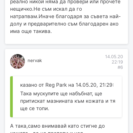
реално никой няма да провери или прочете
нещичко.Не съм искал да го
натрапвам.Иначе благодаря за съвета най-
долу и предварително съм благодарен ако
има още такива.
14.05.20
nervak
22:19
#6
казано от Reg Park на 14.05.20, 21:29:
Така мускулите ще набъбнат, ще
притискат мазнината към кожата и тя
ще се топи.
А така,само внимавай като стигне до