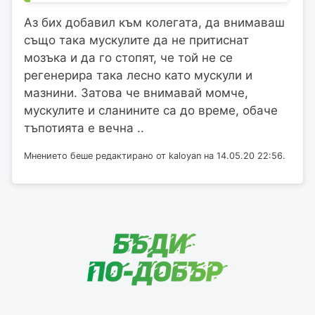
Аз бих добавил към колегата, да внимаваш
също така мускулите да не притиснат
мозъка и да го стопят, че той не се
регенерира така лесно като мускули и
мазнини. Затова че внимавай момче,
мускулите и сланините са до време, обаче
тъпотията е вечна ..
Мнението беше редактирано от kaloyan на 14.05.20 22:56.