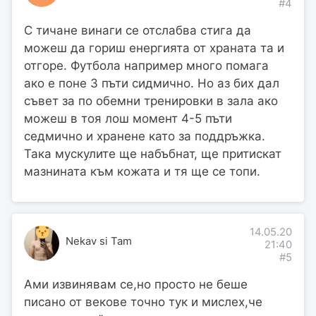
#4
С тичане винаги се отслабва стига да
можеш да гориш енергията от храната та и
отгоре. Футбола например много помага
ако е поне 3 пъти сидмично. Но аз бих дал
съвет за по обемни тренировки в зала ако
можеш в тоя лош момент 4-5 пъти
седмично и хранене като за поддръжка.
Така мускулите ще набъбнат, ще притискат
мазнината към кожата и тя ще се топи.
14.05.20
Nekav si Tam
21:40
#5
Ами извинявам се,но просто не беше
писано от векове точно тук и мислех,че