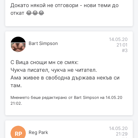
Докато някой не отговори - нови теми до
откат 😂😂😂
14.05.20
Bart Simpson
21:01
#3
С Вица снощи мн се смях:
Чукча писател, чукча не читател.
Ама живее в свободна държава некъв си
там.
Мнението беше редактирано от Bart Simpson на 14.05.20
21:02.
14.05.20
Reg Park
RP
21:29