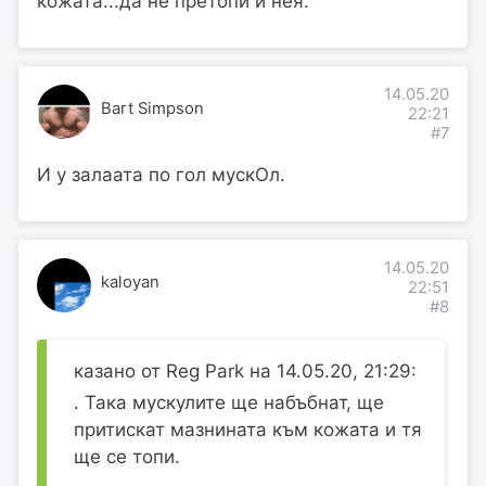
кожата...да не претопи и нея.
14.05.20
Bart Simpson
22:21
#7
И у залаата по гол мускОл.
14.05.20
kaloyan
22:51
#8
казано от Reg Park на 14.05.20, 21:29:
. Така мускулите ще набъбнат, ще
притискат мазнината към кожата и тя
ще се топи.