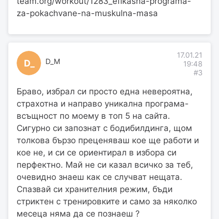
team.org/workout/1283_efikasna-programa-
za-pokachvane-na-muskulna-masa
17.01.21
D_M
D_
19:48
#3
Браво, избрал си просто една невероятна,
страхотна и направо уникална програма-
всъщност по моему в топ 5 на сайта.
Сигурно си запознат с бодибилдинга, щом
толкова бързо преценяваш кое ще работи и
кое не, и си се ориентирал в избора си
перфектно. Май не си казал всичко за теб,
очевидно знаеш как се случват нещата.
Спазвай си хранителния режим, бъди
стриктен с тренировките и само за няколко
месеца няма да се познаеш ?