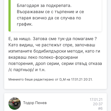
Благодаря за подкрепата.
Въоражавам се с търпение и се
старая всичко да се случва по
график.
Е, за нищо. Затова сме тук-да помагаме ?
Като видиш, че растежът спре, започваш
изпипаните бодибилдърски методи, като ги
вкарваш леко полеко-форсирани
повторения, дроп серии, серии отвъд отказа
/с партньор/ и т.н.
Мнението беше редактирано от D_M на 17.01.21 20:21.
17.01.21
Тодор Пенев
20:37
#6