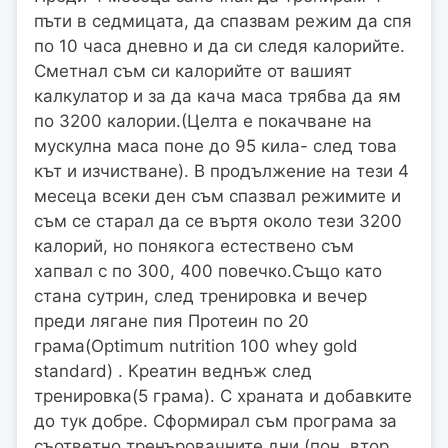
пъти в седмицата, да спазвам режим да спя
по 10 часа дневно и да си следя калорийте.
Сметнал съм си калорийте от вашият
калкулатор и за да кача маса трябва да ям
по 3200 калории.(Целта е покачване на
мускулна маса поне до 95 кила- след това
кът и изчистване). В продължение на тези 4
месеца всеки ден съм спазвал режимите и
съм се старал да се въртя около тези 3200
калорий, но понякога естествено съм
хапвал с по 300, 400 повечко.Също като
стана сутрин, след тренировка и вечер
преди лягане пия Протеин по 20
грама(Optimum nutrition 100 whey gold
standard) . Креатин веднъж след
тренировка(5 грама). С храната и добавките
до тук добре. Сформирал съм програма за
съответно тренъровачните дни (пон, втор,