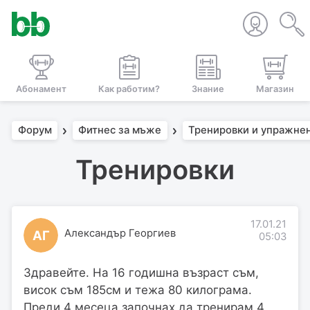
Абонамент
Как работим?
Знание
Магазин
Форум
Фитнес за мъже
Тренировки и упражне
Тренировки
17.01.21
Александър Георгиев
АГ
05:03
Здравейте. На 16 годишна възраст съм,
висок съм 185см и тежа 80 килограма.
Преди 4 месеца започнах да тренирам 4