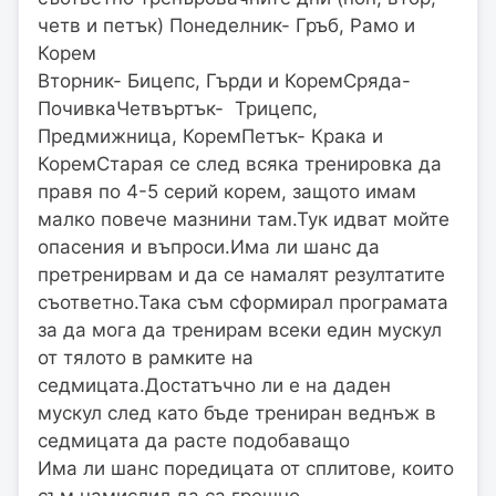
четв и петък) Понеделник- Гръб, Рамо и
Корем
Вторник- Бицепс, Гърди и КоремСряда-
ПочивкаЧетвъртък- Трицепс,
Предмижница, КоремПетък- Крака и
КоремСтарая се след всяка тренировка да
правя по 4-5 серий корем, защото имам
малко повече мазнини там.Тук идват мойте
опасения и въпроси.Има ли шанс да
претренирвам и да се намалят резултатите
съответно.Така съм сформирал програмата
за да мога да тренирам всеки един мускул
от тялото в рамките на
седмицата.Достатъчно ли е на даден
мускул след като бъде трениран веднъж в
седмицата да расте подобаващо
Има ли шанс поредицата от сплитове, които
съм намислил да са грешно