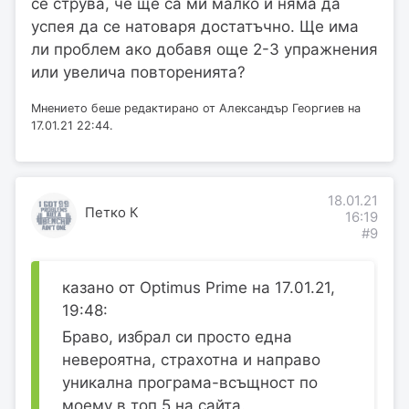
се струва, че ще са ми малко и няма да
успея да се натоваря достатъчно. Ще има
ли проблем ако добавя още 2-3 упражнения
или увелича повторенията?
Мнението беше редактирано от Александър Георгиев на
17.01.21 22:44.
18.01.21
Петко К
16:19
#9
казано от Optimus Prime на 17.01.21,
19:48:
Браво, избрал си просто една
невероятна, страхотна и направо
уникална програма-всъщност по
моему в топ 5 на сайта.