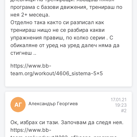
програма с базови движения, тренираш по
нея 2+ месеца.
Отделно така както си разписал как
тренираш нищо не се разбира какви
упражнения правиш, по колко серии . С
обикаляне от уред на уред далеч няма да
стигнеш ..
https://www.bb-
team.org/workout/4606_sistema-5x5
17.01.21
Александър Георгиев
АГ
19:23
#2
Ок, избрах си тази. Започвам да следя нея.
https://www.bb-