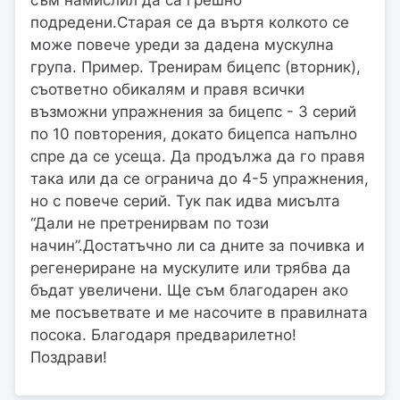
подредени.Старая се да въртя колкото се
може повече уреди за дадена мускулна
група. Пример. Тренирам бицепс (вторник),
съответно обикалям и правя всички
възможни упражнения за бицепс - 3 серий
по 10 повторения, докато бицепса напълно
спре да се усеща. Да продължа да го правя
така или да се огранича до 4-5 упражнения,
но с повече серий. Тук пак идва мисълта
“Дали не претренирвам по този
начин”.Достатъчно ли са дните за почивка и
регенериране на мускулите или трябва да
бъдат увеличени. Ще съм благодарен ако
ме посъветвате и ме насочите в правилната
посока. Благодаря предварилетно!
Поздрави!