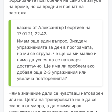
Форсираните повторения не само са загуба
на време, но са вредни и пречат на
растежа.
казано от Александър Георгиев на
17.01.21, 22:42:
Имам още един въпрос. Виждам
упражненията за ден в програмата,
но ми се струва, че ще са ми малко и
няма да успея да се натоваря
достатъчно. Ще има ли проблем ако
добавя още 2-3 упражнения или
увелича повторенията?
Няма значение дали се чувстваш натоварен
или не. Целта на тренировката не е да се
скапеш от умора, а да стимулираш