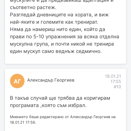
мускулите и да предизвикаш адаптация и
съответно растеж.
Разгледай дневниците на хората, и виж
най-яките и големите как тренират.
Няма да намериш нито един, който да
прави по 5-10 упражнения за всяка отделна
мускулна група, и почти никой не тренира
един мускул само веднъж седмично.
18.01.21
Александър Георгиев
АГ
17:55
#10
В такъв случай ще трябва да коригирам
програмата ,която съм избрал.
Мнението беше редактирано от Александър Георгиев на
18.01.21 17:56.