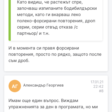
Като видиш, че растежът спре,
започваш изпипаните бодибилдърски
методи, като ги вкарваш леко
полеко-форсирани повторения, дроп
серии, серии отвъд отказа /с
партньор/ и т.н.
И в момента си правя форсирани
повторения, просто по рядко, защото после
съм дроб.
17.01.21
Александър Георгиев
АГ
22:42
#8
Имам още един въпрос. Виждам
упражненията за ден в програмата, но ми