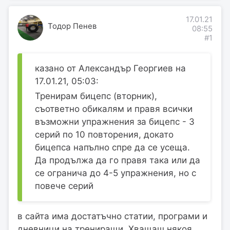
17.01.21
Тодор Пенев
08:55
#1
казано от Александър Георгиев на
17.01.21, 05:03:
Тренирам бицепс (вторник),
съответно обикалям и правя всички
възможни упражнения за бицепс - 3
серий по 10 повторения, докато
бицепса напълно спре да се усеща.
Да продължа да го правя така или да
се огранича до 4-5 упражнения, но с
повече серий
в сайта има достатъчно статии, програми и
дневници на трениращи. Хващаш някоя