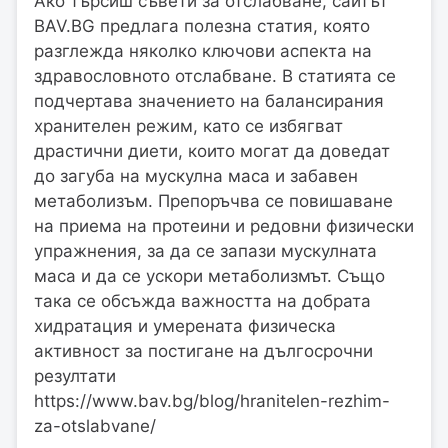
Ако търсиш съвети за отслабване, сайтът
BAV.BG предлага полезна статия, която
разглежда няколко ключови аспекта на
здравословното отслабване. В статията се
подчертава значението на балансирания
хранителен режим, като се избягват
драстични диети, които могат да доведат
до загуба на мускулна маса и забавен
метаболизъм. Препоръчва се повишаване
на приема на протеини и редовни физически
упражнения, за да се запази мускулната
маса и да се ускори метаболизмът. Също
така се обсъжда важността на добрата
хидратация и умерената физическа
активност за постигане на дългосрочни
резултати​
https://www.bav.bg/blog/hranitelen-rezhim-
za-otslabvane/