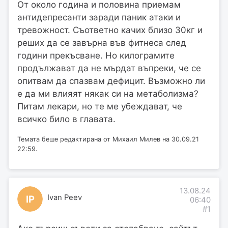
От около година и половина приемам
антидепресанти заради паник атаки и
тревожност. Съответно качих близо 30кг и
реших да се завърна във фитнеса след
години прекъсване. Но килограмите
продължават да не мърдат въпреки, че се
опитвам да спазвам дефицит. Възможно ли
е да ми влияят някак си на метаболизма?
Питам лекари, но те ме убеждават, че
всичко било в главата.
Темата беше редактирана от Михаил Милев на 30.09.21
22:59.
13.08.24
Ivan Peev
IP
06:40
#1