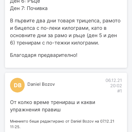
Ден 6: Ръце
Ден 7: Почивка
В първите два дни товаря трицепса, рамото
и бицепса с по-леки килограми, като в
основните дни за рамо и ръце (ден 5 и ден
6) тренирам с по-тежки килограми.
Благодаря предварително!
06.12.21
Daniel Bozov
DB
20:02
#1
От колко време тренираш и какви
упражнения правиш
Мнението беше редактирано от Daniel Bozov на 07.12.21
11:25.