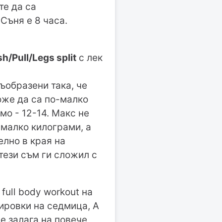
те да са
Съня е 8 часа.
/Pull/Legs split
с лек
ъобразени така, че
може да са по-малко
о - 12-14. Макс не
-малко килограми, а
елно в края на
тези съм ги сложил с
full body workout на
нировки на седмица, А
се залага на повече