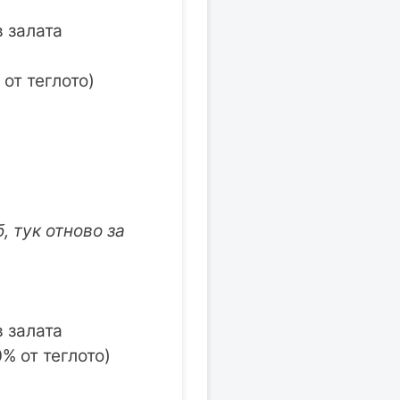
в залата
 от теглото)
, тук отново за
в залата
0% от теглото)