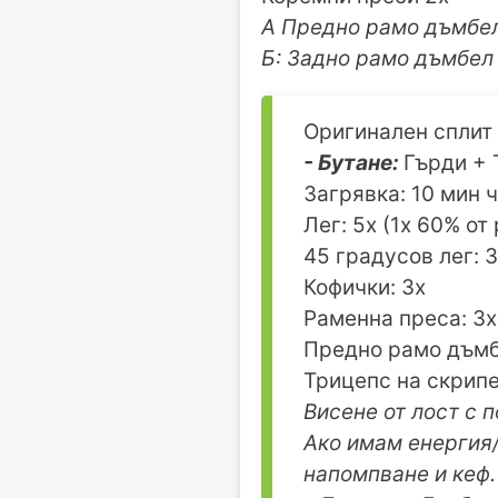
А Предно рамо дъмбел
Б: Задно рамо дъмбел 
Оригинален сплит
- Бутане:
Гърди + 
Загрявка: 10 мин 
Лег: 5х (1х 60% от
45 градусов лег: 
Кофички: 3х
Раменна преса: 3х
Предно рамо дъмб
Трицепс на скрипе
Висене от лост с 
Ако имам енергия
напомпване и кеф.