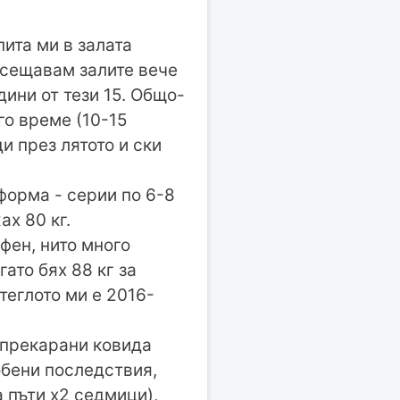
пита ми в залата
осещавам залите вече
ини от тези 15. Общо-
го време (10-15
и през лятото и ски
форма - серии по 6-8
ах 80 кг.
фен, нито много
гато бях 88 кг за
 теглото ми е 2016-
 прекарани ковида
собени последствия,
 пъти х2 седмици),