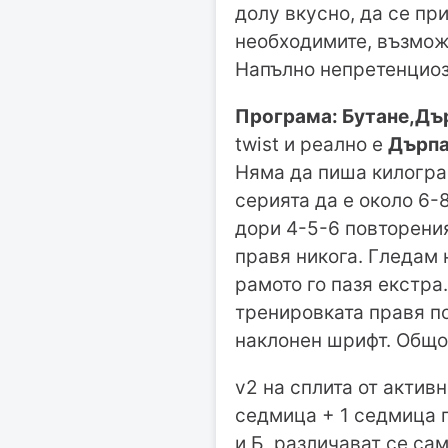
долу вкусно, да се при
необходимите, възможн
Напълно непретенциоз
Програма: Бутане,Дър
twist и реално е
Дърпа
Няма да пиша килограм
серията да е около 6-
дори 4-5-6 повторения
правя никога. Гледам 
рамото го пазя екстра
тренировката правя по
наклонен шрифт. Общо 
v2 на сплита от актив
седмица + 1 седмица п
и Б, различават се са