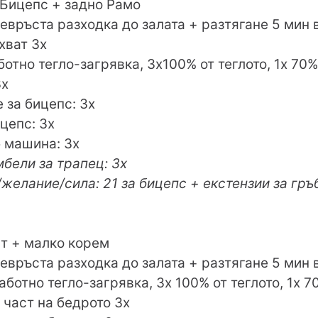
 Бицепс + задно Рамо
чевръста разходка до залата + разтягане 5 мин 
хват 3х
ботно тегло-загрявка, 3х100% от теглото, 1х 70%
3х
 за бицепс: 3х
цепс: 3х
 машина: 3х
бели за трапец: 3х
желание/сила: 21 за бицепс + екстензии за гръб
т + малко корем
чевръста разходка до залата + разтягане 5 мин 
работно тегло-загрявка, 3х 100% от теглото, 1х 7
част на бедрото 3х