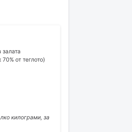
в залата
х 70% от теглото)
лко килограми, за