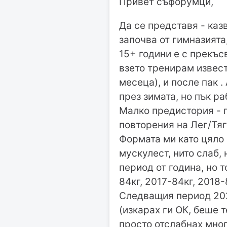
Привет съфорумци,
Да се представя - каз
започва от гимназията
15+ години е с прекъс
взето тренирам извест
месеца), и после пак .
през зимата, но пък ра
Малко предистория - п
повторения на Лег/Тяга
Формата ми като цяло 
мускулест, нито слаб, 
период от година, но т
84кг, 2017-84кг, 2018
Следващия период 202
(изкарах ги ОК, беше т
просто отслабнах мног