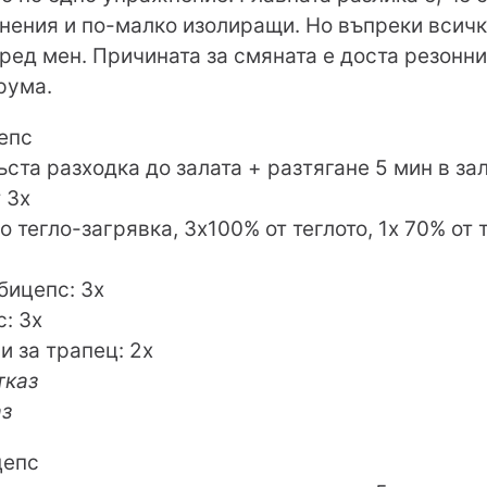
ения и по-малко изолиращи. Но въпреки всичк
ред мен. Причината за смяната е доста резонни
рума.
епс
ъста разходка до залата + разтягане 5 мин в за
 3х
о тегло-загрявка, 3х100% от теглото, 1х 70% от 
бицепс: 3х
с: 3х
 за трапец: 2х
тказ
аз
цепс