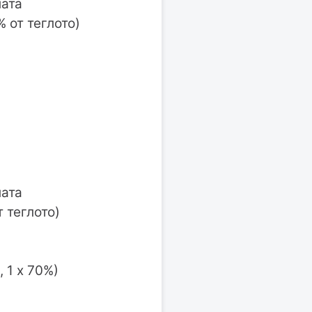
лата
% от теглото)
лата
т теглото)
 1 х 70%)