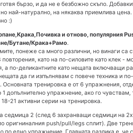
готвя бързо, и да не е безбожно скъпо. Добавки
о най-натурално, на някаква приемлива цена. 
но :)
пане,Крака,Почивка и отново, популярния Push
не/Бутане/Крака+Рамо
.
ите, понеже са много различни, но винаги са с
8 повторения, като на по-силовите като клек - 
, а по-деликантните като нещата включващи рам
нещата да ги изпълнявам с повече техника и по
.. Основната тренировка е от 6 упражнения, отд
 1 допълнително упражнение, ако го чувствам, 
18-21 активни серии на тренировка.
на седмица 2 (след 6 захранващи седмици на 2х 
о оригниналния push/pull/legs сплит). Две тре
мо по едно упражнение. Главната разлика е, че 