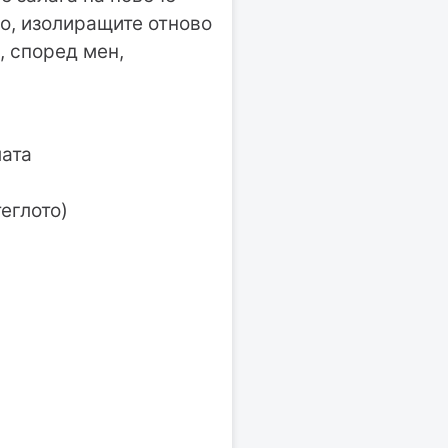
о, изолиращите отново
, според мен,
лата
теглото)