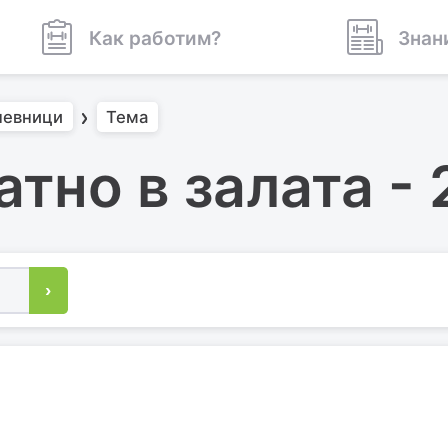
Как работим?
Знан
невници
Тема
тно в залата -
›