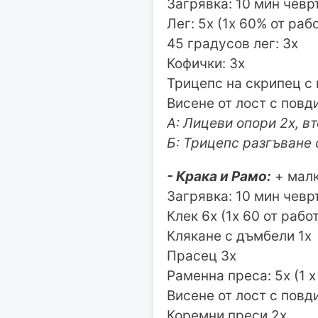
Загрявка: 10 мин чевр
Лег: 5х (1х 60% от раб
45 градусов лег: 3х
Кофички: 3х
Трицепс на скрипец с 
Висене от лост с повд
А: Лицеви опори 2х, в
Б: Трицепс разгъване 
- Крака и Рамо:
+ малк
Загрявка: 10 мин чевр
Клек 6х (1х 60 от рабо
Клякане с дъмбели 1х
Прасец 3х
Раменна преса: 5х (1 х
Висене от лост с повд
Коремни преси 2х