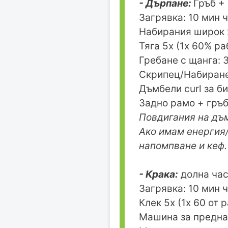
- Дърпане:
Гръб +
Загрявка: 10 мин 
Набирания широк 
Тяга 5х (1х 60% ра
Гребане с щанга: 
Скрипец/Набиране
Дъмбели curl за би
Задно рамо + гръб
Повдигания на дъм
Ако имам енергия/
напомпване и кеф.
- Крака:
долна час
Загрявка: 10 мин 
Клек 5х (1х 60 от 
Машина за предна 