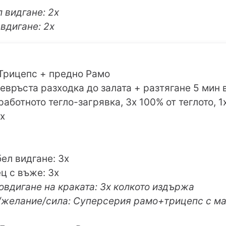
 видгане: 2х
вдигане: 2х
Трицепс + предно Рамо
чевръста разходка до залата + разтягане 5 мин 
 работното тегло-загрявка, 3х 100% от теглото, 1
3х
ел видгане: 3х
ц с въже: 3х
повдигане на краката: 3х колкото издържа
/желание/сила: Суперсерия рамо+трицепс с ма