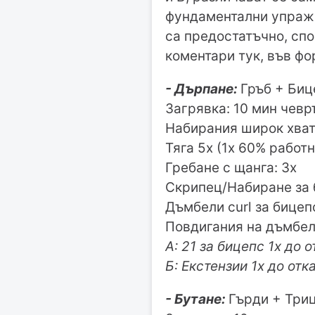
фундаментални упражн
са предостатъчно, спо
коментари тук, във фо
- Дърпане:
Гръб + Биц
Загрявка: 10 мин чевр
Набирания широк хват
Тяга 5х (1х 60% работн
Гребане с щанга: 3х
Скрипец/Набиране за 
Дъмбели curl за бицеп
Повдигания на дъмбели
А: 21 за бицепс 1х до о
Б: Екстензии 1x до отк
- Бутане:
Гърди + Три