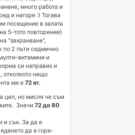
анене, много работа и
ред и нагоре :) Тогава
 ми посещение в залата
на 5-тото повторение)
на “захранване”,
х по 2 пъти седмично
 мулти-витамини и
 форма си направих и
а, отколкото нещо
ента ми е
72 кг.
а цел, но мисля че съм
вките. Значи
72 до 80
 и сън. За да е
 яденето да е горе-