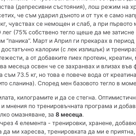
ства (депресивни състояния), лош режим на хр
сетих, че съм ударил дъното и от тук е само нап
кг, чувствах се немощен и слаб, а при първото
 лег (75% собствено тегло щеше да ме затисне 
м “паника”. Март и Април ги прекарах в период 
 достатъчно калории (с лек излишък) и тренира
 тежести, а от добавките пиех протеин, креатин,
два месеца освен че се захранвах и влизах във
а съм 73.5 кг, но това е повече вода от креатин
нито сланина). Според мен базовото тегло в мом
илата, килограмите и да се стегна. Оптимистичн
я и мнения по тренировъчната програма и доба
алко омазняване, за
8 месеца
.
чрез 4 елемента - тренировки, хранене, добавки
 да ми харесва, тренировката да ми е приятна,