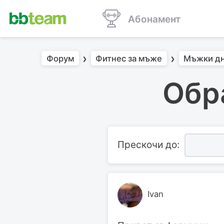
Абонамент
Форум
Фитнес за мъже
Мъжки д
Обра
Прескочи до:
Ivan