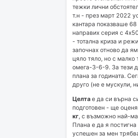
тежки лични обстоятел
т.н - през март 2022 у
кантара показваше 68 
направих серия с 4х50
- тотална криза и режи
започнах отново да ям
цяло тяло, но с малко
омега-3-6-9. За тези 
плана за годината. Сег
друго (не е мускули, 
Целта
е да си върна с
подготовен - ще оцен
кг
, с възможно най-м
Плана е да я постигна 
успешен за мен трябва