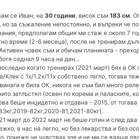
вам се Иван, на
30 години
, висок съм
183 см
. О
, но за съжаление непостоянно, и въпреки че п
вания, предполагам общия ми стаж е около 7 год
но време (2-6 месеца), после не тренирам дъл
 Активен човек съм и обичам планината - преход
ботя седнал 9 часа на ден...
оследно когато тренирах (2021 март) бях в ОК 
/Клек с 1х/1.2х/1.1х собствено тегло, тогава теж
винаги е била ОК, никога не съм бил много реле
нито затлъстял (освен по корема и паласките, ко
ова беше инцидетно и отдавна - 2015, от тогава
-83кг,2019-82кг,2020-81,2021-80кг).
1 март до 2022 март не беше готин и след два
ежко, в нас на легло, но без лекарства и без о
о, понеже че чувствах зле и не ми се ядеше два