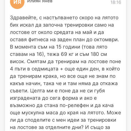
Илиян Янев
ИЯ
18:16
Здравейте, с настъпването скоро на лятото
бих искал да започна тренировки само на
лостове от около средата на май и да
оставя фитнеса на заден план до октомври.
В момента съм на 15 години (това лято
ставам на 16), тежа 69 кг и съм 180 см
висок. Смятам да тренирам на лостове поне
4 пъти в седмицата + още един ден, в който
да тренирам крака, но все още не знам по
какъв начин, така че и там няма да откажа
съвети. Целта ми е поне да не си губя
изградената до сега форма и ако е
възможно да стана по-релефен и да кача
още мускулна маса до края на лятото. Може
ли да споделите с мен идеи за тренировки
на лостове за отделните дни? И също за