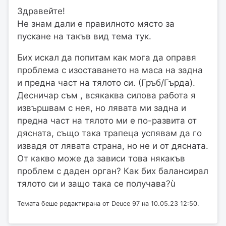
Здравейте!
Не знам дали е правилното място за
пускане на такъв вид тема тук.
Бих искал да попитам как мога да оправя
проблема с изоставането на маса на задна
и предна част на тялото си. (Гръб/Гърда).
Десничар съм , всякаква силова работа я
извършвам с нея, но лявата ми задна и
предна част на тялото ми е по-развита от
дясната, също така трапеца успявам да го
извадя от лявата страна, но не и от дясната.
От какво може да зависи това някакъв
проблем с даден орган? Как бих балансирал
тялото си и защо така се получава?ù
Темата беше редактирана от Deuce 97 на 10.05.23 12:50.