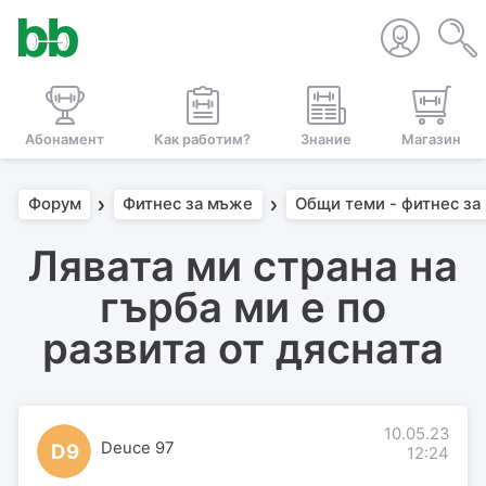
Абонамент
Как работим?
Знание
Магазин
Форум
Фитнес за мъже
Общи теми - фитнес за
Лявата ми страна на
гърба ми е по
развита от дясната
10.05.23
Deuce 97
D9
12:24