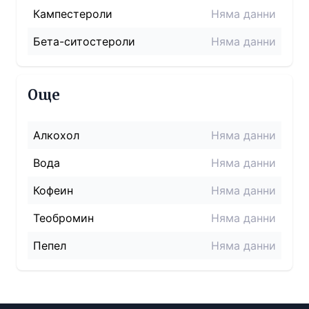
Кампестероли
Няма данни
Бета-ситостероли
Няма данни
Още
Алкохол
Няма данни
Вода
Няма данни
Кофеин
Няма данни
Теобромин
Няма данни
Пепел
Няма данни