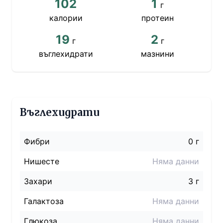
102
1
г
калории
протеин
19
2
г
г
въглехидрати
мазнини
Въглехидрати
Фибри
0 г
Нишесте
Няма данни
Захари
3 г
Галактоза
Няма данни
Глюкоза
Няма данни