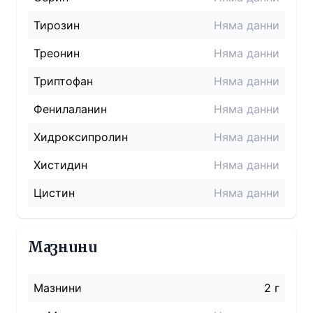
Тирозин
Няма данни
Треонин
Няма данни
Триптофан
Няма данни
Фенилаланин
Няма данни
Хидроксипролин
Няма данни
Хистидин
Няма данни
Цистин
Няма данни
Мазнини
Мазнини
2 г