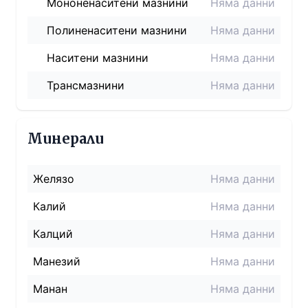
Мононенаситени мазнини
Няма данни
Полиненаситени мазнини
Няма данни
Наситени мазнини
Няма данни
Трансмазнини
Няма данни
Минерали
Желязо
Няма данни
Калий
Няма данни
Калций
Няма данни
Манезий
Няма данни
Манан
Няма данни