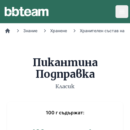
BB-Team
Отв
Знание
Хранене
Хранителен състав на х
Начало
Пикантина
Подправка
Класик
100
г
съдържат: