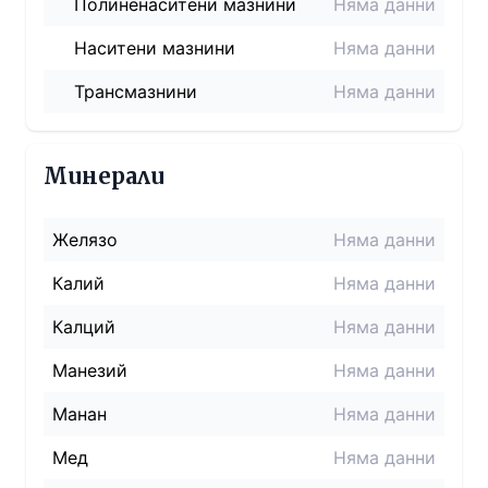
Полиненаситени мазнини
Няма данни
Наситени мазнини
Няма данни
Трансмазнини
Няма данни
Минерали
Желязо
Няма данни
Калий
Няма данни
Калций
Няма данни
Манезий
Няма данни
Манан
Няма данни
Мед
Няма данни