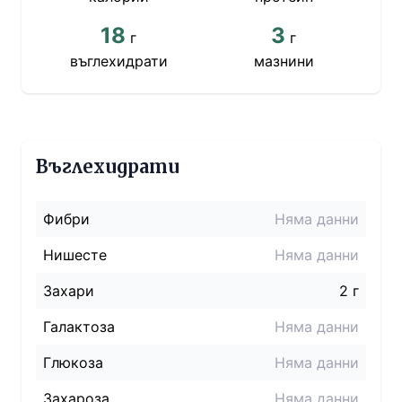
18
3
г
г
въглехидрати
мазнини
Въглехидрати
Фибри
Няма данни
Нишесте
Няма данни
Захари
2 г
Галактоза
Няма данни
Глюкоза
Няма данни
Захароза
Няма данни