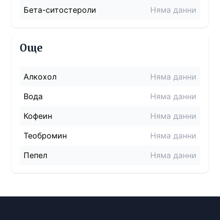
Бета-ситостероли
Няма данни
Още
Алкохол
Няма данни
Вода
Няма данни
Кофеин
Няма данни
Теобромин
Няма данни
Пепел
Няма данни