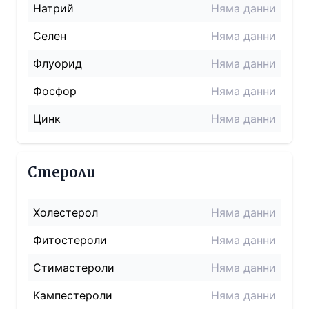
Натрий
Няма данни
Селен
Няма данни
Флуорид
Няма данни
Фосфор
Няма данни
Цинк
Няма данни
Стероли
Холестерол
Няма данни
Фитостероли
Няма данни
Стимастероли
Няма данни
Кампестероли
Няма данни