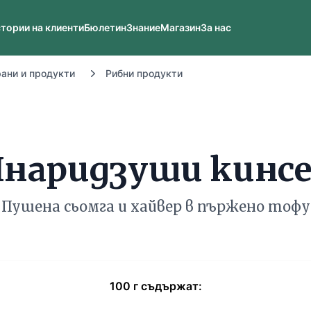
тории на клиенти
Бюлетин
Знание
Магазин
За нас
рани и продукти
Рибни продукти
наридзуши кинс
Пушена сьомга и хайвер в пържено тофу
100
г
съдържат: