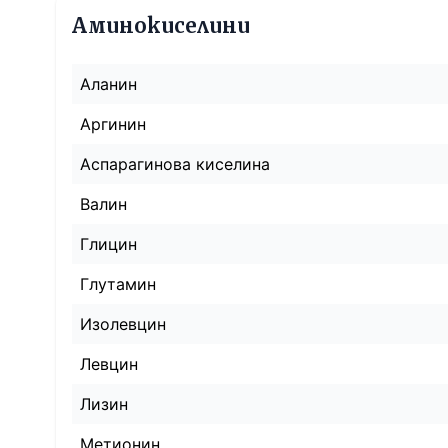
Аминокиселини
Аланин
Аргинин
Аспарагинова киселина
Валин
Глицин
Глутамин
Изолевцин
Левцин
Лизин
Метионин