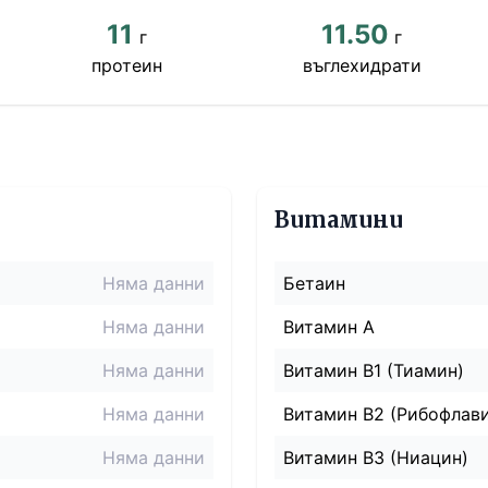
11
11.50
г
г
протеин
въглехидрати
Витамини
Няма данни
Бетаин
Няма данни
Витамин A
Няма данни
Витамин B1 (Тиамин)
Няма данни
Витамин B2 (Рибофлав
Няма данни
Витамин B3 (Ниацин)