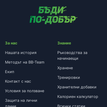
За нас
Знание
Нашата история
Ръководства за
начинаещи
Методът на BB-Team
Хранене
Екип
Тренировки
Контакт с нас
Хранителни добавки
Условия за ползване
Калориен калкулатор
Защита на лични
данни
Всички статии