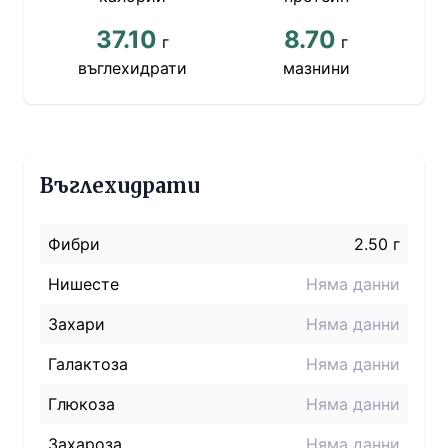
37.10
8.70
г
г
въглехидрати
мазнини
Въглехидрати
Фибри
2.50 г
Нишесте
Няма данни
Захари
Няма данни
Галактоза
Няма данни
Глюкоза
Няма данни
Захароза
Няма данни