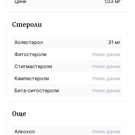
Цинк
1.03 мг
Стероли
Холестерол
31
мг
Фитостероли
Няма данни
Стигмастероли
Няма данни
Кампестероли
Няма данни
Бета-ситостероли
Няма данни
Още
Алкохол
Няма данни