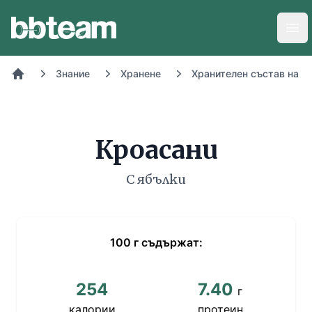
BB-Team
Отв
Знание
Хранене
Хранителен състав на х
Начало
Кроасани
С ябълки
100
г
съдържат:
254
7.40
г
калории
протеин