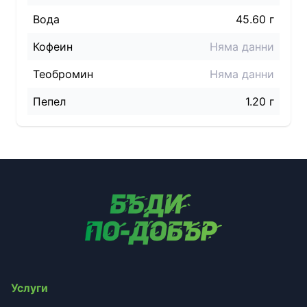
Вода
45.60 г
Кофеин
Няма данни
Теобромин
Няма данни
Пепел
1.20 г
Услуги