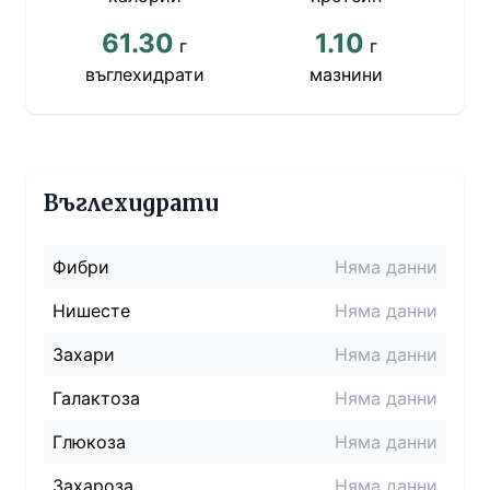
61.30
1.10
г
г
въглехидрати
мазнини
Въглехидрати
Фибри
Няма данни
Нишесте
Няма данни
Захари
Няма данни
Галактоза
Няма данни
Глюкоза
Няма данни
Захароза
Няма данни