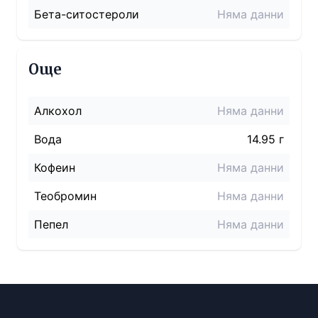
Бета-ситостероли
Няма данни
Още
Алкохол
Няма данни
Вода
14.95 г
Кофеин
Няма данни
Теобромин
Няма данни
Пепел
Няма данни