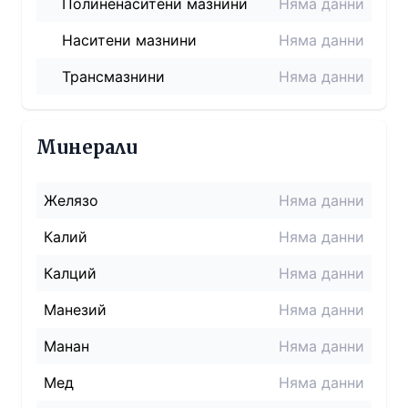
Полиненаситени мазнини
Няма данни
Наситени мазнини
Няма данни
Трансмазнини
Няма данни
Минерали
Желязо
Няма данни
Калий
Няма данни
Калций
Няма данни
Манезий
Няма данни
Манан
Няма данни
Мед
Няма данни