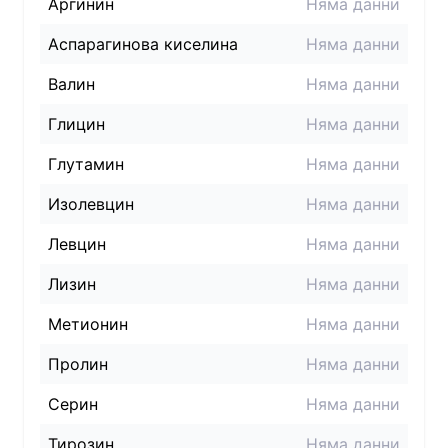
Аргинин
Няма данни
Аспарагинова киселина
Няма данни
Валин
Няма данни
Глицин
Няма данни
Глутамин
Няма данни
Изолевцин
Няма данни
Левцин
Няма данни
Лизин
Няма данни
Метионин
Няма данни
Пролин
Няма данни
Серин
Няма данни
Тирозин
Няма данни