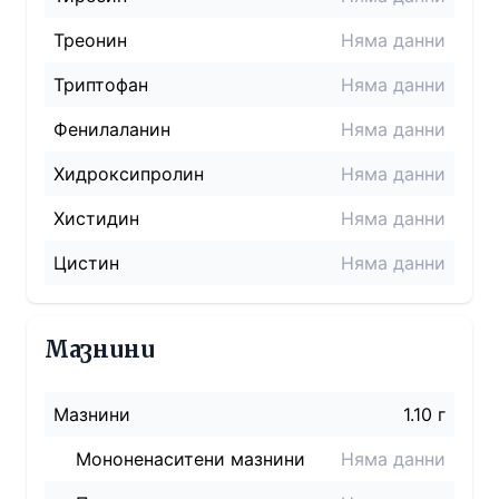
Треонин
Няма данни
Триптофан
Няма данни
Фенилаланин
Няма данни
Хидроксипролин
Няма данни
Хистидин
Няма данни
Цистин
Няма данни
Мазнини
Мазнини
1.10 г
Мононенаситени мазнини
Няма данни