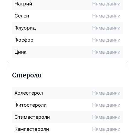
Натрий
Няма данни
Селен
Няма данни
Флуорид
Няма данни
Фосфор
Няма данни
Цинк
Няма данни
Стероли
Холестерол
Няма данни
Фитостероли
Няма данни
Стимастероли
Няма данни
Кампестероли
Няма данни