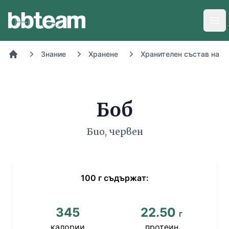
BB-Team
Отв
Знание
Хранене
Хранителен състав на х
Начало
Боб
Био, червен
100
г
съдържат:
345
22.50
г
калории
протеин