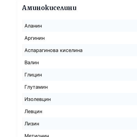
Аминокиселини
Аланин
Аргинин
Аспарагинова киселина
Валин
Глицин
Глутамин
Изолевцин
Левцин
Лизин
Метионин