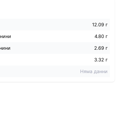
12.09 г
знини
4.80 г
нини
2.69 г
3.32 г
Няма данни