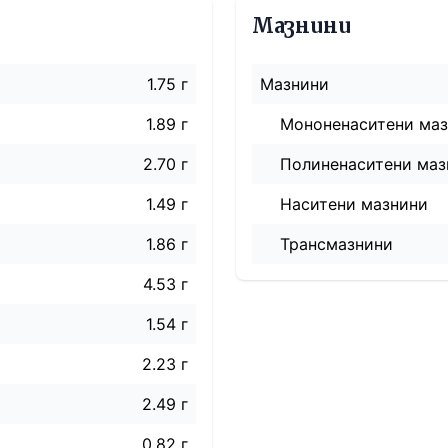
Мазнини
1.75 г
Мазнини
1.89 г
Мононенаситени ма
2.70 г
Полиненаситени маз
1.49 г
Наситени мазнини
1.86 г
Трансмазнини
4.53 г
1.54 г
2.23 г
2.49 г
0.82 г