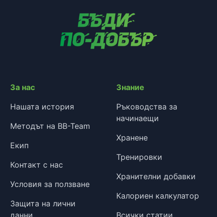
За нас
Знание
Нашата история
Ръководства за
начинаещи
Методът на BB-Team
Хранене
Екип
Тренировки
Контакт с нас
Хранителни добавки
Условия за ползване
Калориен калкулатор
Защита на лични
данни
Всички статии