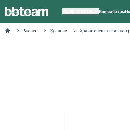
BB-Team
Решения за теб
Как работим
Ис
Знание
Хранене
Хранителен състав на х
Начало