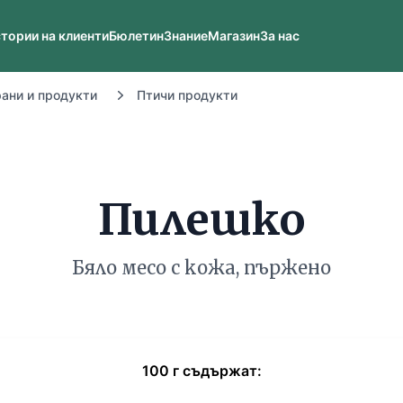
тории на клиенти
Бюлетин
Знание
Магазин
За нас
рани и продукти
Птичи продукти
Пилешко
Бяло месо с кожа, пържено
100
г
съдържат: