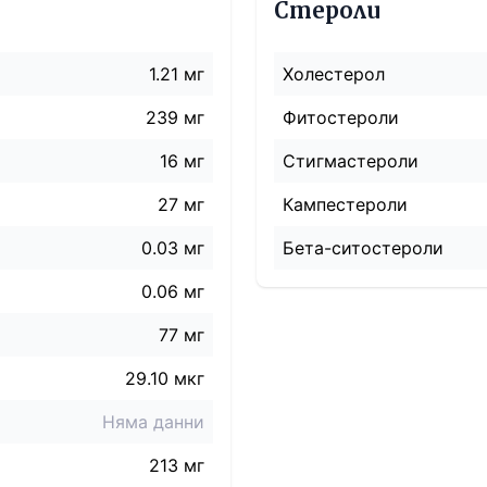
Стероли
1.21 мг
Холестерол
239 мг
Фитостероли
16 мг
Стигмастероли
27 мг
Кампестероли
0.03 мг
Бета-ситостероли
0.06 мг
77
мг
29.10 мкг
Няма данни
213 мг