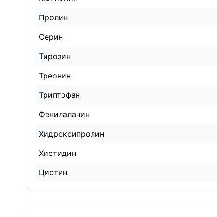
Пролин
Серин
Тирозин
Треонин
Триптофан
Фенилаланин
Хидроксипролин
Хистидин
Цистин