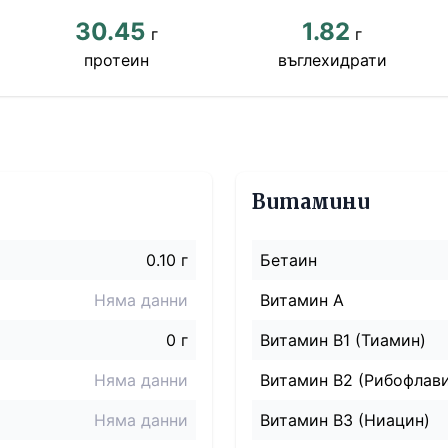
30.45
1.82
г
г
протеин
въглехидрати
Витамини
0.10 г
Бетаин
Няма данни
Витамин A
0 г
Витамин B1 (Тиамин)
Няма данни
Витамин B2 (Рибофлав
Няма данни
Витамин B3 (Ниацин)