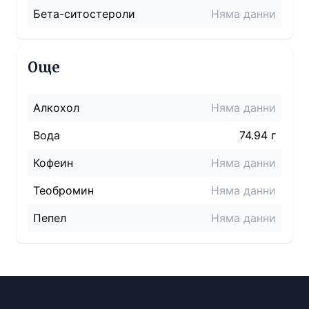
Бета-ситостероли
Няма данни
Още
Алкохол
Няма данни
Вода
74.94 г
Кофеин
Няма данни
Теобромин
Няма данни
Пепел
Няма данни