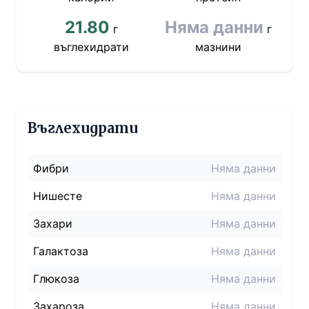
21.80
Няма данни
г
г
въглехидрати
мазнини
Въглехидрати
Фибри
Няма данни
Нишесте
Няма данни
Захари
Няма данни
Галактоза
Няма данни
Глюкоза
Няма данни
Захароза
Няма данни