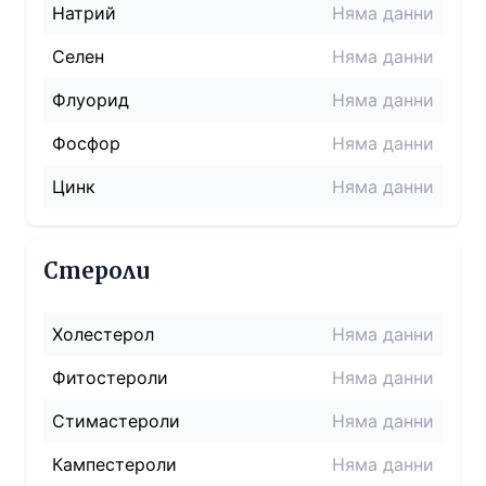
Натрий
Няма данни
Селен
Няма данни
Флуорид
Няма данни
Фосфор
Няма данни
Цинк
Няма данни
Стероли
Холестерол
Няма данни
Фитостероли
Няма данни
Стимастероли
Няма данни
Кампестероли
Няма данни