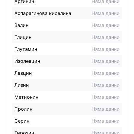
Аргинин
Няма данни
Аспарагинова киселина
Няма данни
Валин
Няма данни
Глицин
Няма данни
Глутамин
Няма данни
Изолевцин
Няма данни
Левцин
Няма данни
Лизин
Няма данни
Метионин
Няма данни
Пролин
Няма данни
Серин
Няма данни
Тирозин
Няма данни