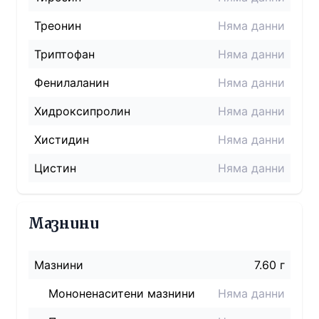
Треонин
Няма данни
Триптофан
Няма данни
Фенилаланин
Няма данни
Хидроксипролин
Няма данни
Хистидин
Няма данни
Цистин
Няма данни
Мазнини
Мазнини
7.60 г
Мононенаситени мазнини
Няма данни