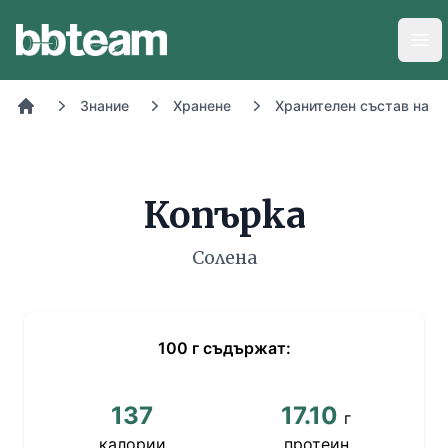
BB-Team
Отв
Знание
Хранене
Хранителен състав на х
Начало
Копърка
Солена
100
г
съдържат:
137
17.10
г
калории
протеин