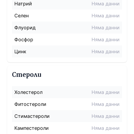
Натрий
Няма данни
Селен
Няма данни
Флуорид
Няма данни
Фосфор
Няма данни
Цинк
Няма данни
Стероли
Холестерол
Няма данни
Фитостероли
Няма данни
Стимастероли
Няма данни
Кампестероли
Няма данни