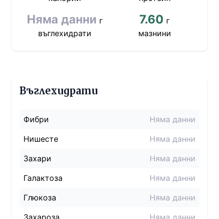
Няма данни
7.60
г
г
въглехидрати
мазнини
Въглехидрати
Фибри
Няма данни
Нишесте
Няма данни
Захари
Няма данни
Галактоза
Няма данни
Глюкоза
Няма данни
Захароза
Няма данни