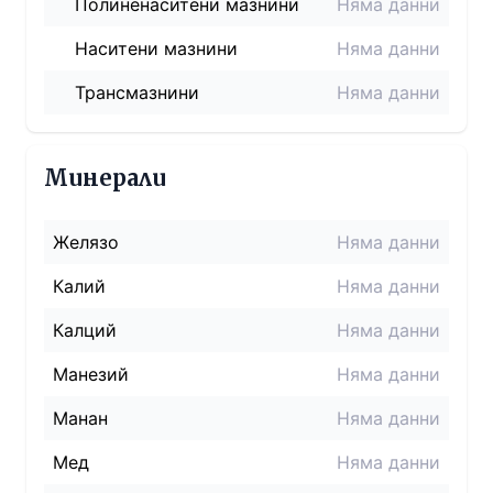
Полиненаситени мазнини
Няма данни
Наситени мазнини
Няма данни
Трансмазнини
Няма данни
Минерали
Желязо
Няма данни
Калий
Няма данни
Калций
Няма данни
Манезий
Няма данни
Манан
Няма данни
Мед
Няма данни