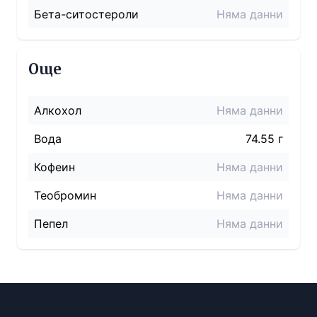
Бета-ситостероли
Няма данни
Още
Алкохол
Няма данни
Вода
74.55 г
Кофеин
Няма данни
Теобромин
Няма данни
Пепел
Няма данни