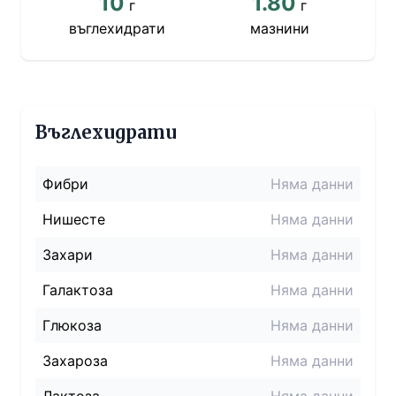
10
1.80
г
г
въглехидрати
мазнини
Въглехидрати
Фибри
Няма данни
Нишесте
Няма данни
Захари
Няма данни
Галактоза
Няма данни
Глюкоза
Няма данни
Захароза
Няма данни