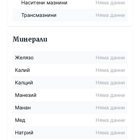
Наситени мазнини
Няма данни
Трансмазнини
Няма данни
Минерали
Желязо
Няма данни
Калий
Няма данни
Калций
Няма данни
Манезий
Няма данни
Манан
Няма данни
Мед
Няма данни
Натрий
Няма данни