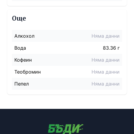
Още
Алкохол
Няма данни
Вода
83.36 г
Кофеин
Няма данни
Теобромин
Няма данни
Пепел
Няма данни