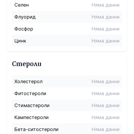
Селен
Няма данни
Флуорид
Няма данни
Фосфор
Няма данни
Цинк
Няма данни
Стероли
Холестерол
Няма данни
Фитостероли
Няма данни
Стимастероли
Няма данни
Кампестероли
Няма данни
Бета-ситостероли
Няма данни