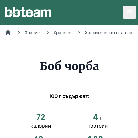
BB-Team
Отв
Знание
Хранене
Хранителен състав на х
Начало
Боб чорба
100
г
съдържат:
72
4
г
калории
протеин