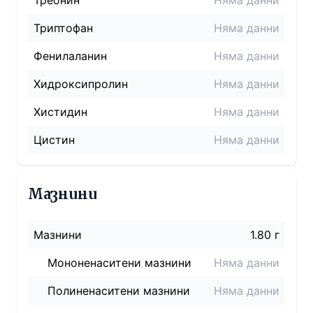
Треонин
Няма данни
Триптофан
Няма данни
Фенилаланин
Няма данни
Хидроксипролин
Няма данни
Хистидин
Няма данни
Цистин
Няма данни
Мазнини
Мазнини
1.80 г
Мононенаситени мазнини
Няма данни
Полиненаситени мазнини
Няма данни