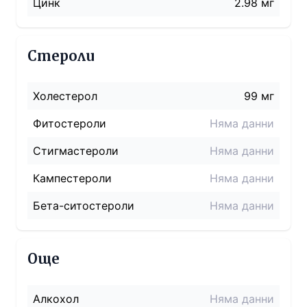
Цинк
2.98 мг
Стероли
Холестерол
99
мг
Фитостероли
Няма данни
Стигмастероли
Няма данни
Кампестероли
Няма данни
Бета-ситостероли
Няма данни
Още
Алкохол
Няма данни