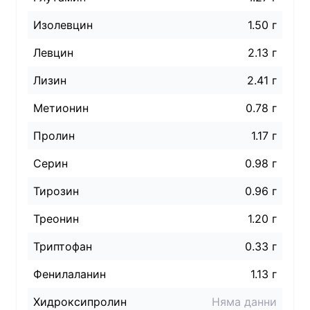
Изолевцин
1.50 г
Левцин
2.13 г
Лизин
2.41 г
Метионин
0.78 г
Пролин
1.17 г
Серин
0.98 г
Тирозин
0.96 г
Треонин
1.20 г
Триптофан
0.33 г
Фенилаланин
1.13 г
Хидроксипролин
Няма данни