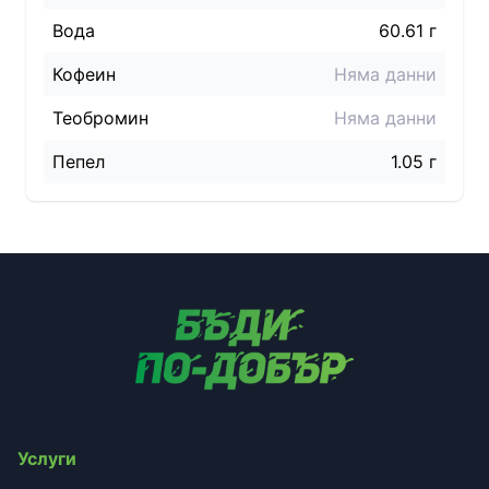
Вода
60.61 г
Кофеин
Няма данни
Теобромин
Няма данни
Пепел
1.05 г
Услуги