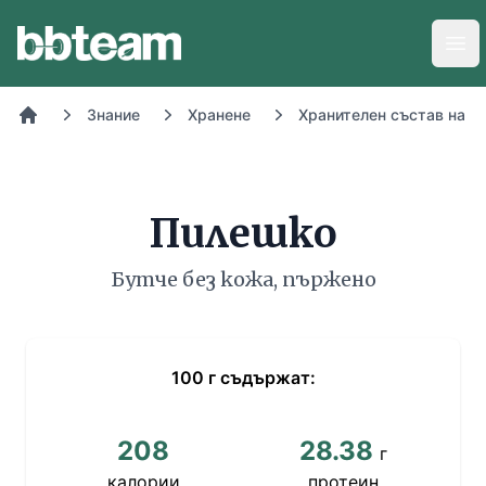
BB-Team
Отв
Знание
Хранене
Хранителен състав на х
Начало
Пилешко
Бутче без кожа, пържено
100
г
съдържат:
208
28.38
г
калории
протеин