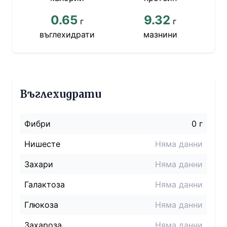
0.65
9.32
г
г
въглехидрати
мазнини
Въглехидрати
Фибри
0 г
Нишесте
Няма данни
Захари
Няма данни
Галактоза
Няма данни
Глюкоза
Няма данни
Захароза
Няма данни