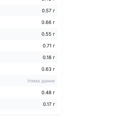
0.57 г
0.66 г
0.55 г
0.71 г
0.18 г
0.63 г
Няма данни
0.48 г
0.17 г