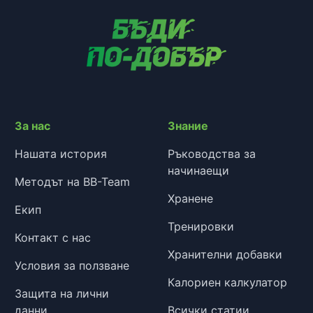
За нас
Знание
Нашата история
Ръководства за
начинаещи
Методът на BB-Team
Хранене
Екип
Тренировки
Контакт с нас
Хранителни добавки
Условия за ползване
Калориен калкулатор
Защита на лични
данни
Всички статии