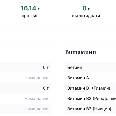
16.14
0
г
г
протеин
въглехидрати
Витамини
0 г
Бетаин
Няма данни
Витамин A
0 г
Витамин B1 (Тиамин)
Няма данни
Витамин B2 (Рибофлав
Няма данни
Витамин B3 (Ниацин)