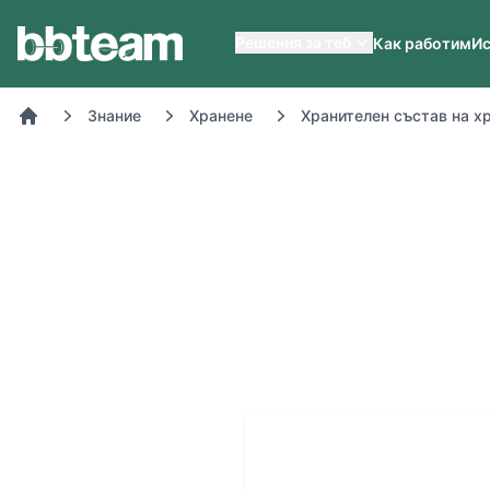
BB-Team
Решения за теб
Как работим
Ис
Знание
Хранене
Хранителен състав на х
Начало