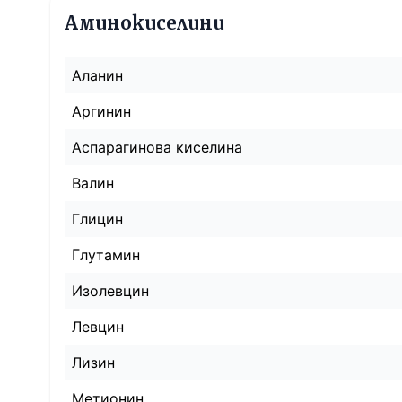
Аминокиселини
Аланин
Аргинин
Аспарагинова киселина
Валин
Глицин
Глутамин
Изолевцин
Левцин
Лизин
Метионин