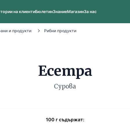
тории на клиенти
Бюлетин
Знание
Магазин
За нас
рани и продукти
Рибни продукти
Есетра
Сурова
100
г
съдържат: