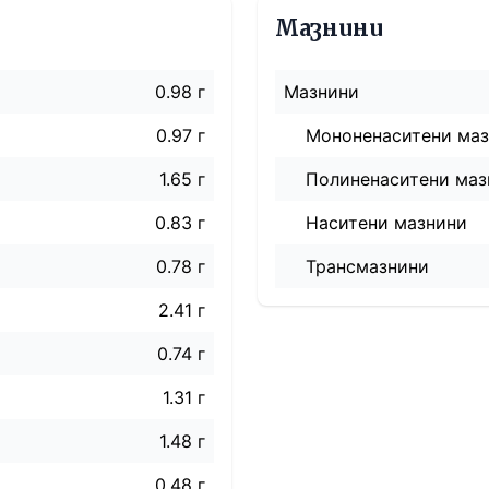
Мазнини
0.98 г
Мазнини
0.97 г
Мононенаситени ма
1.65 г
Полиненаситени маз
0.83 г
Наситени мазнини
0.78 г
Трансмазнини
2.41 г
0.74 г
1.31 г
1.48 г
0.48 г