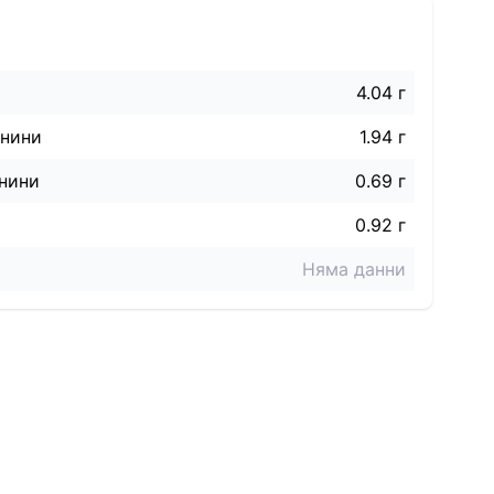
4.04 г
знини
1.94 г
нини
0.69 г
0.92 г
Няма данни