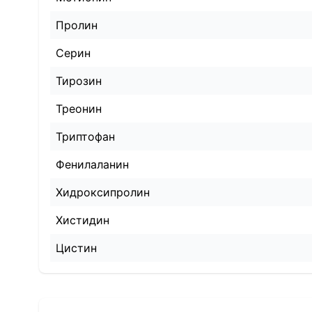
Пролин
Серин
Тирозин
Треонин
Триптофан
Фенилаланин
Хидроксипролин
Хистидин
Цистин