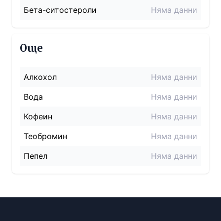
Бета-ситостероли
Няма данни
Още
Алкохол
Няма данни
Вода
Няма данни
Кофеин
Няма данни
Теобромин
Няма данни
Пепел
Няма данни