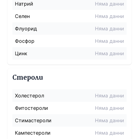
Натрий
Няма данни
Селен
Няма данни
Флуорид
Няма данни
Фосфор
Няма данни
Цинк
Няма данни
Стероли
Холестерол
Няма данни
Фитостероли
Няма данни
Стимастероли
Няма данни
Кампестероли
Няма данни