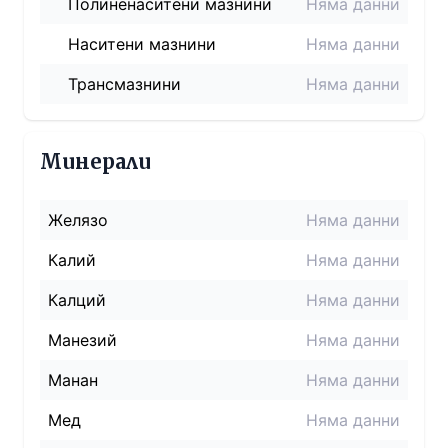
Полиненаситени мазнини
Няма данни
Наситени мазнини
Няма данни
Трансмазнини
Няма данни
Минерали
Желязо
Няма данни
Калий
Няма данни
Калций
Няма данни
Манезий
Няма данни
Манан
Няма данни
Мед
Няма данни