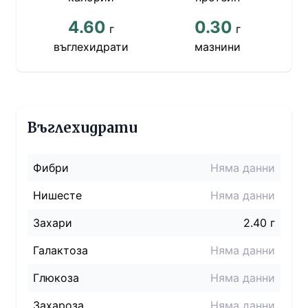
4.60
0.30
г
г
въглехидрати
мазнини
Въглехидрати
Фибри
Няма данни
Нишесте
Няма данни
Захари
2.40 г
Галактоза
Няма данни
Глюкоза
Няма данни
Захароза
Няма данни