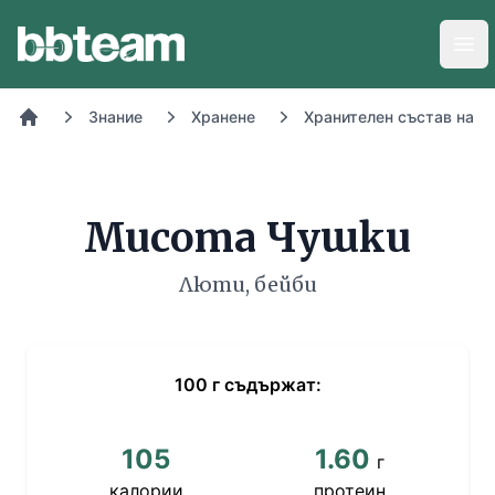
BB-Team
Отв
Знание
Хранене
Хранителен състав на х
Начало
Мисота Чушки
Люти, бейби
100
г
съдържат:
105
1.60
г
калории
протеин