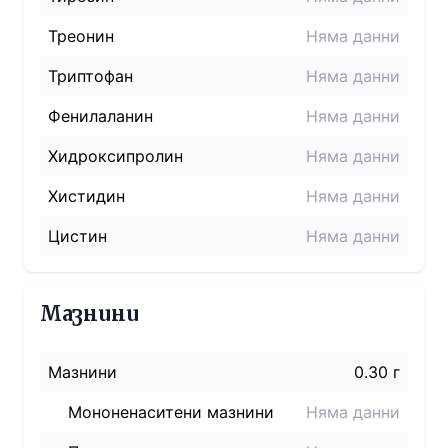
Треонин
Няма данни
Триптофан
Няма данни
Фенилаланин
Няма данни
Хидроксипролин
Няма данни
Хистидин
Няма данни
Цистин
Няма данни
Мазнини
Мазнини
0.30 г
Мононенаситени мазнини
Няма данни