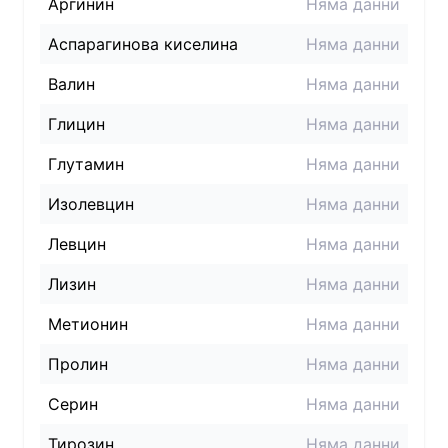
Аргинин
Няма данни
Аспарагинова киселина
Няма данни
Валин
Няма данни
Глицин
Няма данни
Глутамин
Няма данни
Изолевцин
Няма данни
Левцин
Няма данни
Лизин
Няма данни
Метионин
Няма данни
Пролин
Няма данни
Серин
Няма данни
Тирозин
Няма данни