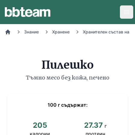
BB-Team
Отв
Знание
Хранене
Хранителен състав на х
Начало
Пилешко
Тъмно месо без кожа, печено
100
г
съдържат:
205
27.37
г
калории
протеин