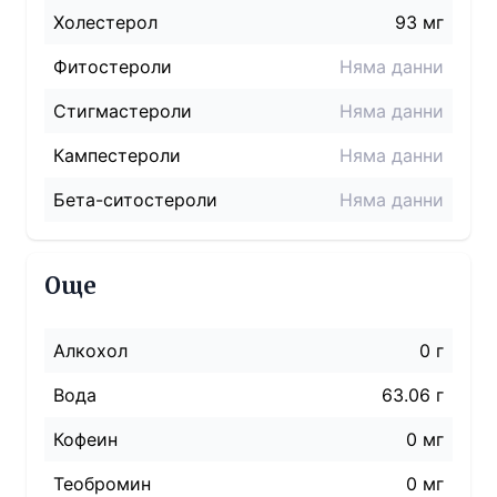
Холестерол
93
мг
Фитостероли
Няма данни
Стигмастероли
Няма данни
Кампестероли
Няма данни
Бета-ситостероли
Няма данни
Още
Алкохол
0 г
Вода
63.06 г
Кофеин
0 мг
Теобромин
0 мг