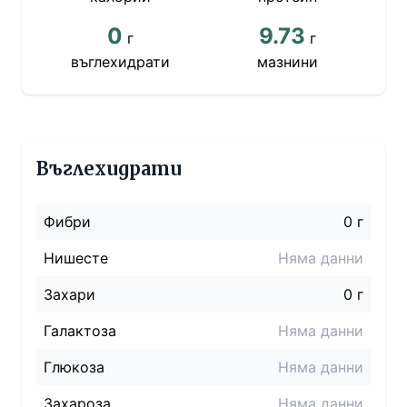
0
9.73
г
г
въглехидрати
мазнини
Въглехидрати
Фибри
0 г
Нишесте
Няма данни
Захари
0 г
Галактоза
Няма данни
Глюкоза
Няма данни
Захароза
Няма данни