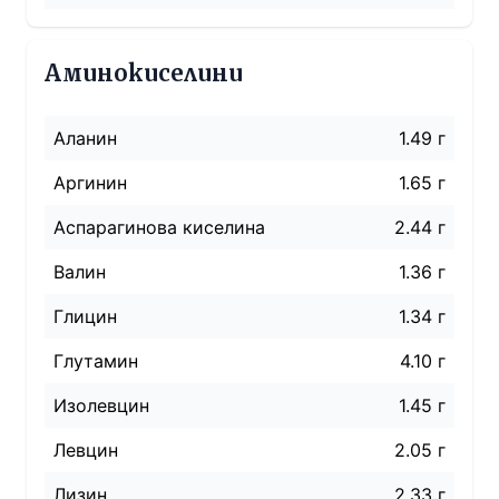
Аминокиселини
Аланин
1.49 г
Аргинин
1.65 г
Аспарагинова киселина
2.44 г
Валин
1.36 г
Глицин
1.34 г
Глутамин
4.10 г
Изолевцин
1.45 г
Левцин
2.05 г
Лизин
2.33 г