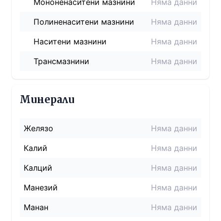
Мононенаситени мазнини
Няма данни
Полиненаситени мазнини
Няма данни
Наситени мазнини
Няма данни
Трансмазнини
Няма данни
Минерали
Желязо
Няма данни
Калий
Няма данни
Калций
Няма данни
Манезий
Няма данни
Манан
Няма данни