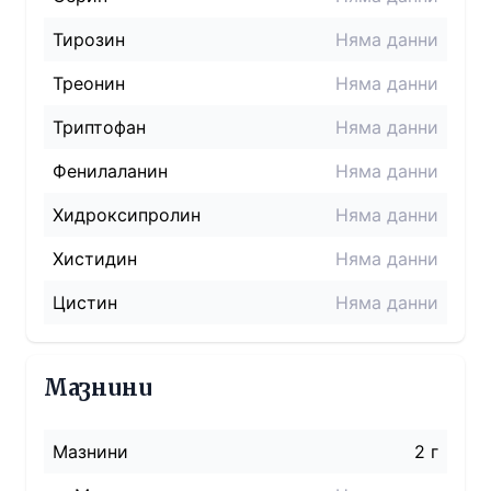
Тирозин
Няма данни
Треонин
Няма данни
Триптофан
Няма данни
Фенилаланин
Няма данни
Хидроксипролин
Няма данни
Хистидин
Няма данни
Цистин
Няма данни
Мазнини
Мазнини
2 г