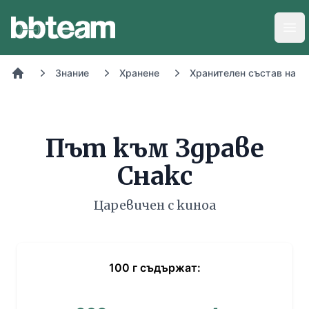
BB-Team
Отв
Знание
Хранене
Хранителен състав на х
Начало
Път към Здраве
Снакс
Царевичен с киноа
100
г
съдържат: