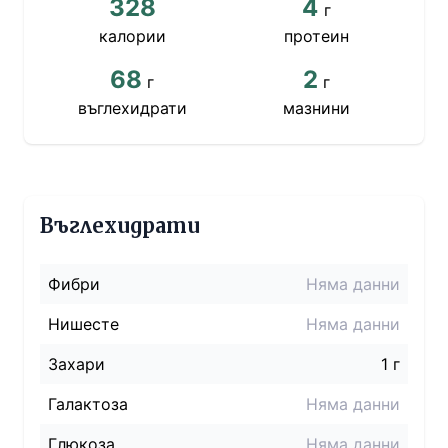
328
4
г
калории
протеин
68
2
г
г
въглехидрати
мазнини
Въглехидрати
Фибри
Няма данни
Нишесте
Няма данни
Захари
1 г
Галактоза
Няма данни
Глюкоза
Няма данни