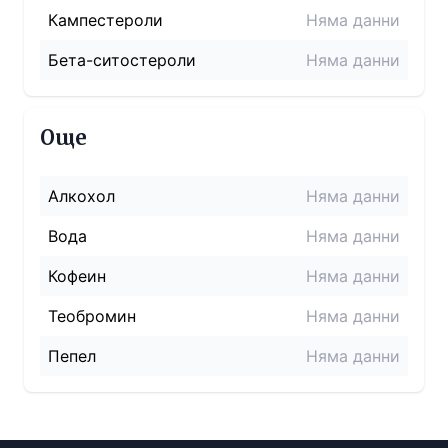
Кампестероли
Няма данни
Бета-ситостероли
Няма данни
Още
Алкохол
Няма данни
Вода
Няма данни
Кофеин
Няма данни
Теобромин
Няма данни
Пепел
Няма данни