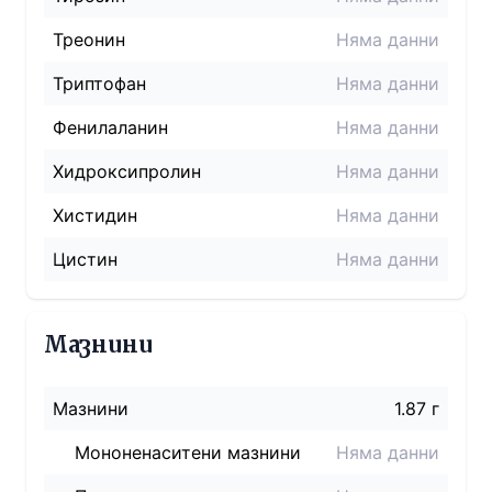
Треонин
Няма данни
Триптофан
Няма данни
Фенилаланин
Няма данни
Хидроксипролин
Няма данни
Хистидин
Няма данни
Цистин
Няма данни
Мазнини
Мазнини
1.87 г
Мононенаситени мазнини
Няма данни