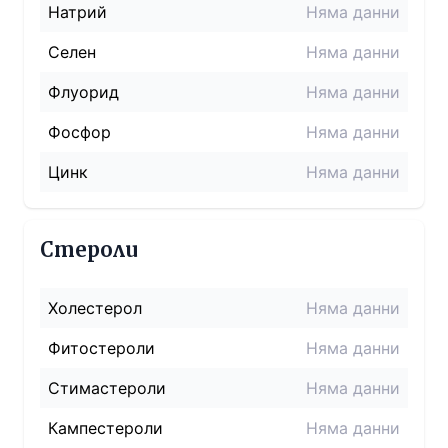
Натрий
Няма данни
Селен
Няма данни
Флуорид
Няма данни
Фосфор
Няма данни
Цинк
Няма данни
Стероли
Холестерол
Няма данни
Фитостероли
Няма данни
Стимастероли
Няма данни
Кампестероли
Няма данни