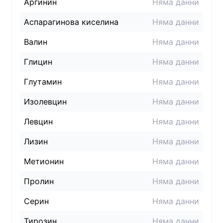
Аргинин
Няма данни
Аспарагинова киселина
Няма данни
Валин
Няма данни
Глицин
Няма данни
Глутамин
Няма данни
Изолевцин
Няма данни
Левцин
Няма данни
Лизин
Няма данни
Метионин
Няма данни
Пролин
Няма данни
Серин
Няма данни
Тирозин
Няма данни