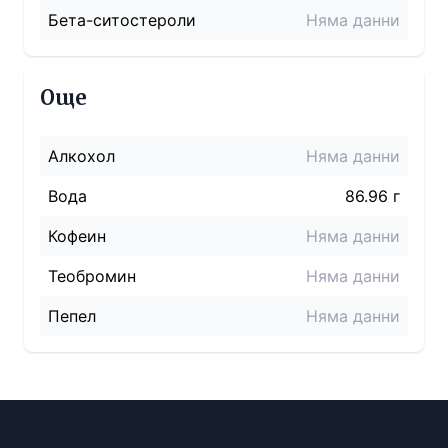
Бета-ситостероли
Няма данни
Още
Алкохол
Няма данни
Вода
86.96 г
Кофеин
Няма данни
Теобромин
Няма данни
Пепел
Няма данни