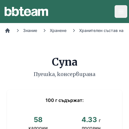
BB-Team
Отв
Знание
Хранене
Хранителен състав на х
Начало
Супа
Пуешка, консервирана
100
г
съдържат:
58
4.33
г
калории
протеин