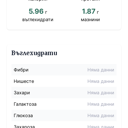
5.96
1.87
г
г
въглехидрати
мазнини
Въглехидрати
Фибри
Няма данни
Нишесте
Няма данни
Захари
Няма данни
Галактоза
Няма данни
Глюкоза
Няма данни
Захароза
Няма данни