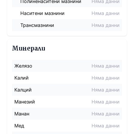
Полиненаситени мазнини
Няма данни
Наситени мазнини
Няма данни
Трансмазнини
Няма данни
Минерали
Желязо
Няма данни
Калий
Няма данни
Калций
Няма данни
Манезий
Няма данни
Манан
Няма данни
Мед
Няма данни