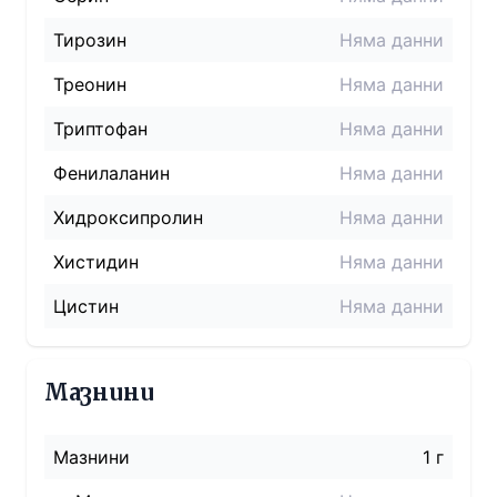
Тирозин
Няма данни
Треонин
Няма данни
Триптофан
Няма данни
Фенилаланин
Няма данни
Хидроксипролин
Няма данни
Хистидин
Няма данни
Цистин
Няма данни
Мазнини
Мазнини
1 г