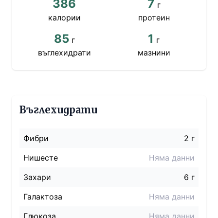
386
7
г
калории
протеин
85
1
г
г
въглехидрати
мазнини
Въглехидрати
Фибри
2 г
Нишесте
Няма данни
Захари
6 г
Галактоза
Няма данни
Глюкоза
Няма данни