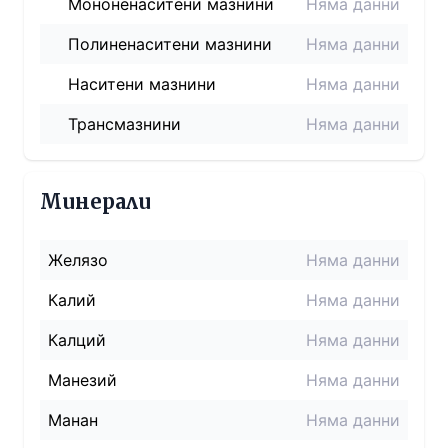
Мононенаситени мазнини
Няма данни
Полиненаситени мазнини
Няма данни
Наситени мазнини
Няма данни
Трансмазнини
Няма данни
Минерали
Желязо
Няма данни
Калий
Няма данни
Калций
Няма данни
Манезий
Няма данни
Манан
Няма данни