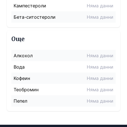
Кампестероли
Няма данни
Бета-ситостероли
Няма данни
Още
Алкохол
Няма данни
Вода
Няма данни
Кофеин
Няма данни
Теобромин
Няма данни
Пепел
Няма данни