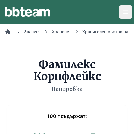
BB-Team
Отв
Знание
Хранене
Хранителен състав на х
Начало
Фамилекс
Корнфлейкс
Панировка
100
г
съдържат: