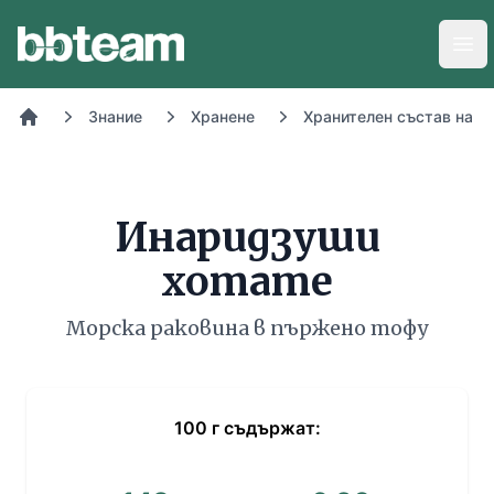
BB-Team
Отв
Знание
Хранене
Хранителен състав на х
Начало
Инаридзуши
хотате
Морска раковина в пържено тофу
100
г
съдържат: