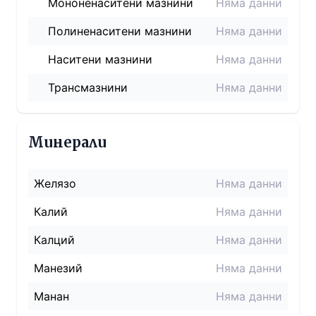
Мононенаситени мазнини
Няма данни
Полиненаситени мазнини
Няма данни
Наситени мазнини
Няма данни
Трансмазнини
Няма данни
Минерали
Желязо
Няма данни
Калий
Няма данни
Калций
Няма данни
Манезий
Няма данни
Манан
Няма данни