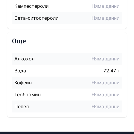
Кампестероли
Няма данни
Бета-ситостероли
Няма данни
Още
Алкохол
Няма данни
Вода
72.47 г
Кофеин
Няма данни
Теобромин
Няма данни
Пепел
Няма данни