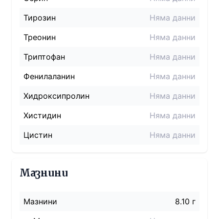
Тирозин
Няма данни
Треонин
Няма данни
Триптофан
Няма данни
Фенилаланин
Няма данни
Хидроксипролин
Няма данни
Хистидин
Няма данни
Цистин
Няма данни
Мазнини
Мазнини
8.10 г