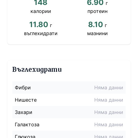
148
6.90
г
калории
протеин
11.80
8.10
г
г
въглехидрати
мазнини
Въглехидрати
Фибри
Няма данни
Нишесте
Няма данни
Захари
Няма данни
Галактоза
Няма данни
Глюкоза
Няма данни