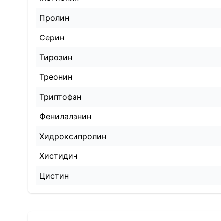
Пролин
Серин
Тирозин
Треонин
Триптофан
Фенилаланин
Хидроксипролин
Хистидин
Цистин