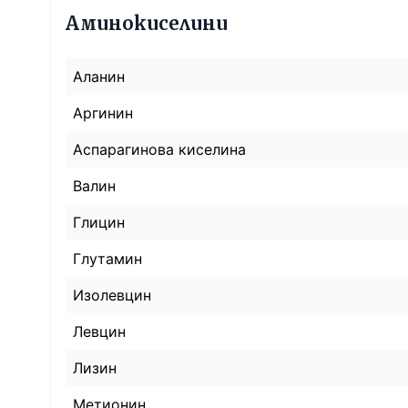
Аминокиселини
Аланин
Аргинин
Аспарагинова киселина
Валин
Глицин
Глутамин
Изолевцин
Левцин
Лизин
Метионин