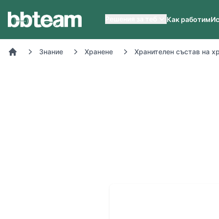
BB-Team
Решения за теб
Как работим
Ис
Знание
Хранене
Хранителен състав на х
Начало