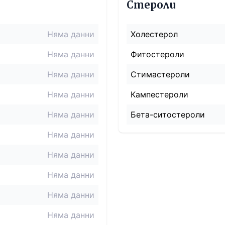
Стероли
Няма данни
Холестерол
Няма данни
Фитостероли
Няма данни
Стимастероли
Няма данни
Кампестероли
Няма данни
Бета-ситостероли
Няма данни
Няма данни
Няма данни
Няма данни
Няма данни