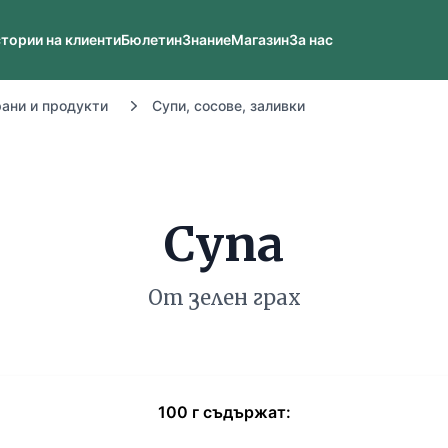
тории на клиенти
Бюлетин
Знание
Магазин
За нас
рани и продукти
Супи, сосове, заливки
Супа
От зелен грах
100
г
съдържат: