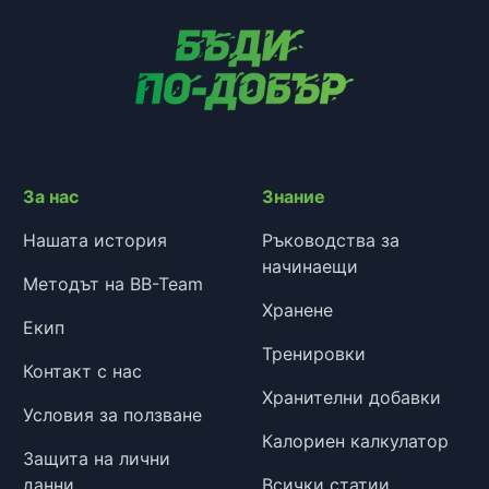
За нас
Знание
Нашата история
Ръководства за
начинаещи
Методът на BB-Team
Хранене
Екип
Тренировки
Контакт с нас
Хранителни добавки
Условия за ползване
Калориен калкулатор
Защита на лични
данни
Всички статии